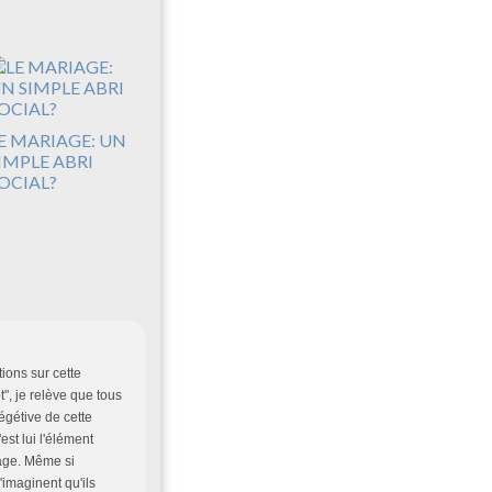
E MARIAGE: UN
IMPLE ABRI
OCIAL?
tions sur cette
", je relève que tous
égétive de cette
est lui l'élément
riage. Même si
'imaginent qu'ils