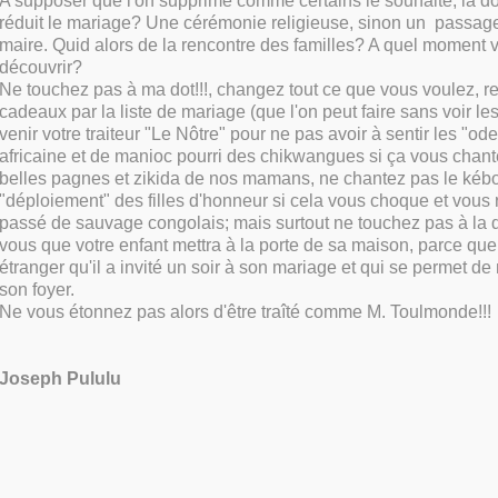
A supposer que l'on supprime comme certains le souhaite, la dot
réduit le mariage? Une cérémonie religieuse, sinon un passage
maire. Quid alors de la rencontre des familles? A quel moment v
découvrir?
Ne touchez pas à ma dot!!!, changez tout ce que vous voulez, r
cadeaux par la liste de mariage (que l'on peut faire sans voir les
venir votre traiteur "Le Nôtre" pour ne pas avoir à sentir les "od
africaine et de manioc pourri des chikwangues si ça vous chante
belles pagnes et zikida de nos mamans, ne chantez pas le kébo
"déploiement" des filles d'honneur si cela vous choque et vous r
passé de sauvage congolais; mais surtout ne touchez pas à la do
vous que votre enfant mettra à la porte de sa maison, parce que
étranger qu'il a invité un soir à son mariage et qui se permet de
son foyer.
Ne vous étonnez pas alors d'être traîté comme M. Toulmonde!!!
Joseph Pululu