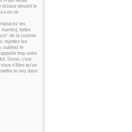
. A qui serait
 éclaiur devant le
a-t-on se
emplacez les
 mariés), faites
eurs" de la cuisine
; rejettez les
, oubliez le
appelle trop votre
t. Sinon, c'est
 vous n'êtes qu'un
 mettre le nez dans