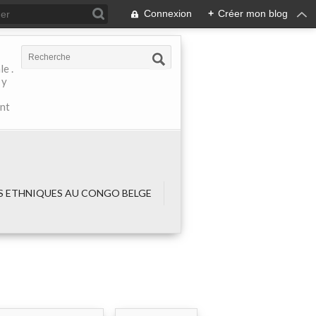
Connexion
+
Créer mon blog
e .
 y
ant
 ETHNIQUES AU CONGO BELGE