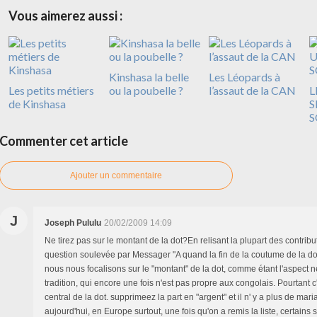
Vous aimerez aussi :
Kinshasa la belle
Les Léopards à
Les petits métiers
ou la poubelle ?
l’assaut de la CAN
L
de Kinshasa
S
S
Commenter cet article
Ajouter un commentaire
J
Joseph Pululu
20/02/2009 14:09
Ne tirez pas sur le montant de la dot?En relisant la plupart des contribu
question soulevée par Messager "A quand la fin de la coutume de la dot
nous nous focalisons sur le "montant" de la dot, comme étant l'aspect n
tradition, qui encore une fois n'est pas propre aux congolais. Pourtant c'
central de la dot. supprimeez la part en "argent" et il n' y a plus de ma
aujourd'hui, en Europe surtout, une fois qu'on a remis la liste, certains s