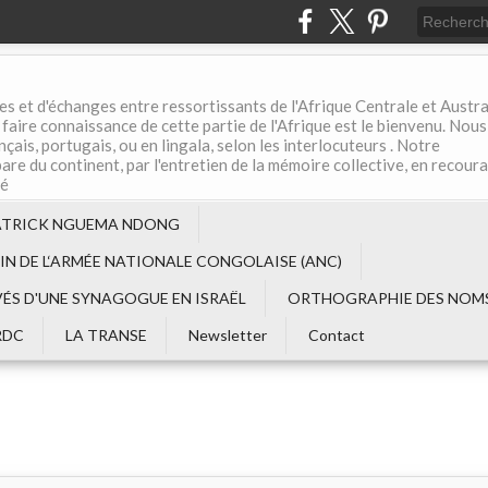
es et d'échanges entre ressortissants de l'Afrique Centrale et Austral
aire connaissance de cette partie de l'Afrique est le bienvenu. Nous
çais, portugais, ou en lingala, selon les interlocuteurs . Notre
are du continent, par l'entretien de la mémoire collective, en recour
té
ATRICK NGUEMA NDONG
EIN DE L‘ARMÉE NATIONALE CONGOLAISE (ANC)
VÉS D'UNE SYNAGOGUE EN ISRAËL
ORTHOGRAPHIE DES NOMS
RDC
LA TRANSE
Newsletter
Contact