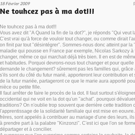
18 Février 2009
Ne touhcez pas à ma dot!!!
Ne touhcez pas à ma dot!!!
Vous avez dit "A Quand la fin de la dot?", je réponds "Qui veut l
C'est vrai qu'à force de vouloir tout changer, ou comme dirait l'au
on finit par tout "désintégrer". Sommes-nous donc atteint par la "
maladie qui pousse en France par exemple, Nicolas Sarkozy à v
changer, même ce qui marchait déjà très bien. Il en est de mêm
et habitudes. Porquoi devrons-nous tout changer et pour quelle 
demande le changement? sûrement pas les familles qui, grâce à
s'ils sont du côté du futur marié, apporteront leur contribution et 
de la futur mariée, partageront ce que le marie aura apporté pour
nièce ou petite fille.
Il faut arrêter de faire le procès de la dot. Il faut surtout s'éloign
occidental qui ne voit en la dot qu'un "achat". pourquoi dévaluer
traditions? On n'oublie trop souvent que derrière cette tradition c
l'apprentissage de la solidarité familiale qui est mise en eouvre
frères, sont appelés à contribuer au mariage d'une des leurs, il
à prendre part à la palabre "Kinzonzi". C'est ici que l'on se form
départager et à concilier.