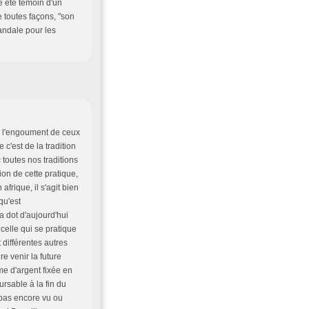
me été témoin d'un
e toutes façons, "son
andale pour les
s l'engoument de ceux
 c'est de la tradition
 toutes nos traditions
n de cette pratique,
afrique, il s'agit bien
qu'est
 dot d'aujourd'hui
 celle qui se pratique
 différentes autres
e venir la future
me d'argent fixée en
rsable à la fin du
i pas encore vu ou