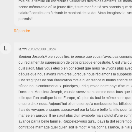
rôle de la famille en est reduit à valider les désirs des enfants.J'ai mê
scène mémorable où la jeune fille, future marié dit à ses parents que d
salaire" contribuera à réunir le montant de sa dot. Vous imaginez le sc
parents!!!
Répondre
L
la fifi
20/02/2009 10:24
Bonjour Joseph,A bien vous lire, je pense que vous n'avez pas compri
qui réclament la suppression de cette pratique encestrale. C'est vrai que
qu'il s'agit. Mais vous êtes bien conscient que nous ne vivons plus avec
dépuis que nous avons immigrés.Lorsque nous réclamons la suppressio
il ne s'agit pas de son éradication totale ni en france ni moins encore en 
sûr de nous conformer aux principes juridiques de notre pays d'acueil 
l'occident.Monsieur Joseph, vous le savez bien comme nous tous que la
telle que l'on pratique ici en Europe, n'a plus du tout le même sens que
encore chez nous. Aujourd'hui elle ne sert qu'à rembourser les billets et
frais de voyages engagés auparavant par la future belle famille pour fair
mariée en Europe. Il ne s'agit plus d'un symbole mais plutôt d'une som
avance par la belle famille. Rappelez-vous qu'au pays la dot est rembou
contrat de marriage quel qu'en soit le motif. A ma connaissance, je n'a