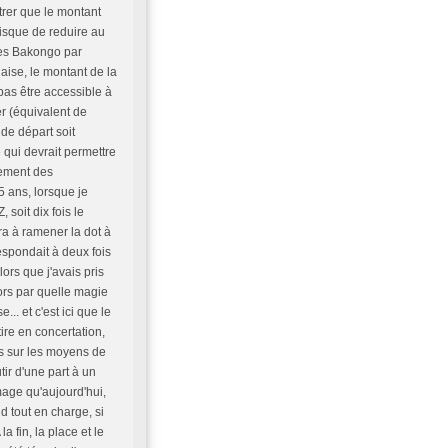
rer que le montant
risque de reduire au
 les Bakongo par
aise, le montant de la
 pas être accessible à
er (équivalent de
 de départ soit
 qui devrait permettre
hement des
5 ans, lorsque je
 soit dix fois le
ra à ramener la dot à
espondait à deux fois
ors que j'avais pris
ors par quelle magie
. et c'est ici que le
ire en concertation,
s sur les moyens de
utir d'une part à un
mmage qu'aujourd'hui,
d tout en charge, si
a fin, la place et le