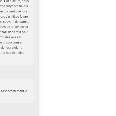
moi.Par ailleurs, nous
orme d'hypocrisie qui
ue qui veut que lors
rs d'un litige future
est souvent de parole
ches-toi un avocat et
inzozi dans tout ça ?
rop des ailes au
de production) en
eviendra violent,
e une marchandise
 l'aspect mercantile