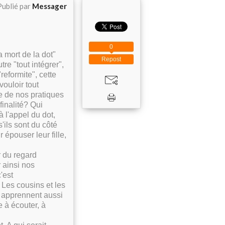
Publié par
Messager
0
a mort de la dot"
Repost
tre "tout intégrer",
reformite", cette
ouloir tout
e de nos pratiques
finalité? Qui
 l'appel du dot,
s'ils sont du côté
 épouser leur fille,
er du regard
 ainsi nos
'est
. Les cousins et les
s apprennent aussi
e à écouter, à