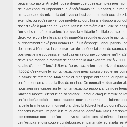
peuvent cohabiter.Anaclet nous a donné quelques exemples pour mont
de la dot est aussi important que lé "cérémonial" du Kinzonzi, que l'on 
marchandage du prix de la dot à verser.Il est bon de retenir que, chez
exemple, puisqu'ils servent de modèle aujourd'hui à la diaspora congol
dot est fixée à partir de deux conditions:-la première est qu'elle ne doit
"un seul salaire", de manière à ce que la solidarité familiale puisse jou
deux, voire trois fois le salaire du marié)-la seconde est que le montant
suffissamment élevé pour donner lieu à un échange - tendu parfois - ce
de mettre à l'épreuve la patience, l'art de la négociation et de rapproc
positions.je me souveins, en tout cas en ce qui me concerne, qu'il y a 2
devais me marier, le montant de départ de la dot avait été fixé à 20.000Z,
salaire d'un bon "clerc" d'Utexco. Après discussion, notre Nzonzi réussi
4.000Z, c'est-à-dire le montant exact que nous avions prévu et qui corr
le salaire de référence. Mon oncle et Mes "papa" ont donné leur part, al
entièrement en charge, la liste de mariage.On pourrait se demander al
nous sommes tombés sur le montant exact correspondant à notre bourse..
Kinzonzi montre l'étendue de sa science. Lorsque chaque famille se ret
un "espion"autorisé les accompagne, pour leur donner des information
la belle famille ou son montant plancher. Ici l'objectif est toujours d'abo
concensus et d'autre part, à faire jouer la solidarité familiale.Il est do
l'on remarque que lorsqu'un jeune va se marier, c'est lui même qui pren
ce n'est pas le futur couple qui débourse, en partant de leurs salaires. A l