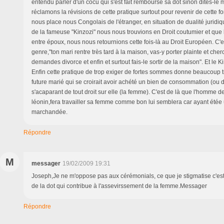
entendu parler d'un cocu qui s'est fait remboursé sa dot sinon dites-le 
réclamons la révisions de cette pratique surtout pour revenir de cette f
nous place nous Congolais de l'étranger, en situation de dualité juridiq
de la fameuse "Kinzozi" nous nous trouvions en Droit coutumier et que lo
entre époux, nous nous retournions cette fois-là au Droit Européen. C'
genre,"ton mari rentre très tard à la maison, vas-y porter plainte et cher
demandes divorce et enfin et surtout fais-le sortir de la maison". Et le K
Enfin cette pratique de trop exiger de fortes sommes donne beaucoup t
future marié qui se croirait avoir achété un bien de consommation (ou 
s'acaparant de tout droit sur elle (la femme). C'est de là que l'homme d
léonin,fera travailler sa femme comme bon lui semblera car ayant été
marchandée.
Répondre
M
messager
19/02/2009 19:31
Joseph,Je ne m'oppose pas aux cérémonials, ce que je stigmatise c'est
de la dot qui contribue à l'assevirssement de la femme.Messager
Répondre