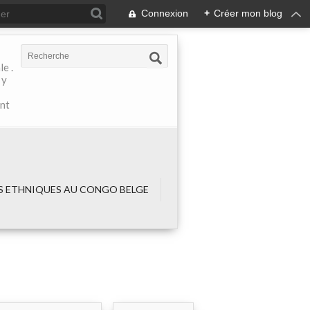
Connexion
+
Créer mon blog
e .
 y
ant
 ETHNIQUES AU CONGO BELGE