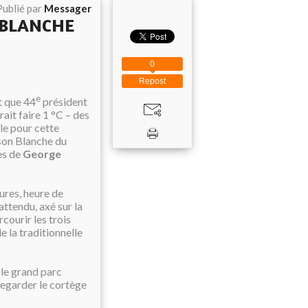
Publié par
Messager
 BLANCHE
0
Repost
e
t que 44
président
ait faire 1 °C – des
le pour cette
ison Blanche du
es de
George
ures, heure de
ttendu, axé sur la
courir les trois
e la traditionnelle
 le grand parc
regarder le cortège