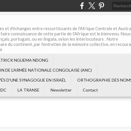
es et d'échanges entre ressortissants de l'Afrique Centrale et Austral
aire connaissance de cette partie de l'Afrique est le bienvenu. Nous
çais, portugais, ou en lingala, selon les interlocuteurs . Notre
are du continent, par l'entretien de la mémoire collective, en recour
té
ATRICK NGUEMA NDONG
EIN DE L‘ARMÉE NATIONALE CONGOLAISE (ANC)
VÉS D'UNE SYNAGOGUE EN ISRAËL
ORTHOGRAPHIE DES NOMS
RDC
LA TRANSE
Newsletter
Contact