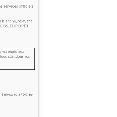
s services officiels
 blanche, rélayant
 WCBS, EUROPE1,
’est rendu aux
Nous attendons son
Sarkozy et la RDC