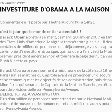
20 Janvier 2009
INVESTITURE D'OBAMA A LA MAISON
Commentaire n° 1 posté par Théthé aujourd'hui à 14h21
c'est le jour que le monde entier attendait!!!
B
arack Obama
prêtera serment, ce mardi 20 janvier 2009, en tan
des Etats-Unis d'Amérique. Malgré la température glaciale – il devr
centaines de milliers de personnes ont déjà convergé vers la capita
cérémonie d'investiture historique, qui marquera l'arrivée à la Ma
premier président américain noir et tournera la page des huit anné
Bush
à la tête du pays.
Barack Obama prêtera serment à midi, heure de la côte Est, (18 he
Paris) sur les marches du Capitole avant de prononcer un discours a
crise économique et les objectifs de son administration, puis de par
kilomètres qui séparent le Capitole de la Maison Blanche, en tête d
parade présidentielle sur Pennsylvania Avenue.
DELIRE TOTAL A WASHINGTON
Plus d'un million de personnes sont attendues sur le National Mall,
entouré de musées et de monuments, et des milliers d'autres pour 
sur Pennsylvania Avenue.