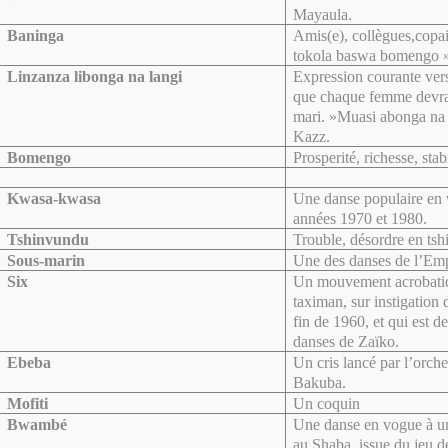
Mayaula.
Baninga
Amis(e), collègues,copa
tokola baswa bomengo 
Linzanza libonga na langi
Expression courante vers
que chaque femme devrai
mari. »Muasi abonga na
Kazz.
Bomengo
Prosperité, richesse, sta
Kwasa-kwasa
Une danse populaire en 
années 1970 et 1980.
Tshinvundu
Trouble, désordre en tsh
Sous-marin
Une des danses de l’Em
Six
Un mouvement acrobatiq
taximan, sur instigation 
fin de 1960, et qui est 
danses de Zaïko.
Ebeba
Un cris lancé par l’orch
Bakuba.
Mofiti
Un coquin
Bwambé
Une danse en vogue à un
au Shaba, issue du jeu d