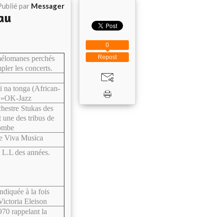
Publié par
Messager
au
0
Repost
mélomanes perchés
pler les concerts.
i na tonga (African-
ga »OK-Jazz
chestre Stukas des
 une des tribus de
ombe
re Viva Musica
 L.L des années.
diquée à la fois
Victoria Eleison
70 rappelant la