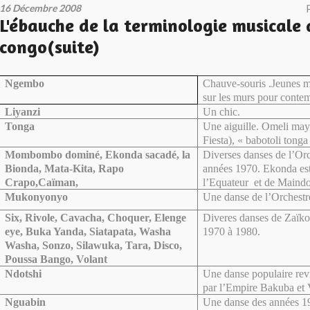
16 Décembre 2008
L'ébauche de la terminologie musicale 
congo(suite)
Ngembo
Chauve-souris .Jeunes 
sur les murs pour contem
Liyanzi
Un chic.
Tonga
Une aiguille. Omeli may
Fiesta), « babotoli ton
Mombombo dominé, Ekonda sacadé, la
Diverses danses de l’Or
Bionda, Mata-Kita, Rapo
années 1970. Ekonda est
Crapo,Caïman,
l’Equateur
et de Maind
Mukonyonyo
Une danse de l’Orchest
Six, Rivole, Cavacha, Choquer, Elenge
Diveres danses de Zaïko
eye, Buka Yanda, Siatapata, Washa
1970 à 1980.
Washa, Sonzo, Silawuka, Tara, Disco,
Poussa Bango, Volant
Ndotshi
Une danse populaire revn
par l’Empire Bakuba et 
Nguabin
Une danse des années 19