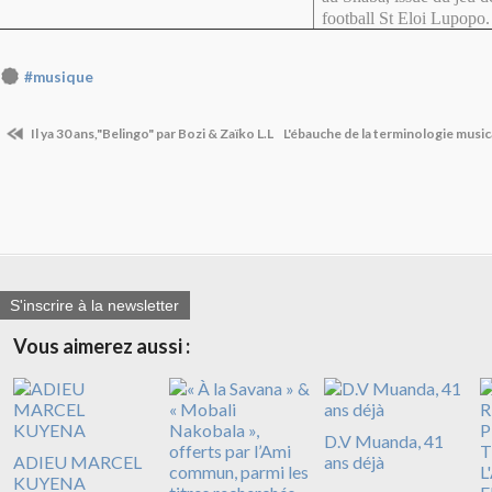
football St Eloi Lupopo.
#musique
Il ya 30 ans,"Belingo" par Bozi & Zaïko L.L
L'ébauche de la terminologie music
S'inscrire à la newsletter
Vous aimerez aussi :
D.V Muanda, 41
ADIEU MARCEL
ans déjà
KUYENA