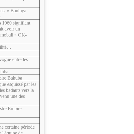
ins. ».Baninga
»
 1960 signifiant
t avoir un
 mobali » OK-
bilité…
vogue entre les
iluba
pire Bakuba
ue esquissé par les
des badauts vers la
devenu une des
estre Empire
e certaine période
e l'équipe de