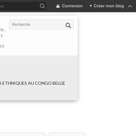
Connexion
+
Créer mon blog
e .
 y
ant
 ETHNIQUES AU CONGO BELGE