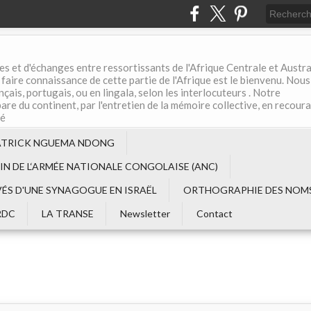
es et d'échanges entre ressortissants de l'Afrique Centrale et Austral
aire connaissance de cette partie de l'Afrique est le bienvenu. Nous
çais, portugais, ou en lingala, selon les interlocuteurs . Notre
are du continent, par l'entretien de la mémoire collective, en recour
té
ATRICK NGUEMA NDONG
EIN DE L‘ARMÉE NATIONALE CONGOLAISE (ANC)
VÉS D'UNE SYNAGOGUE EN ISRAËL
ORTHOGRAPHIE DES NOMS
RDC
LA TRANSE
Newsletter
Contact