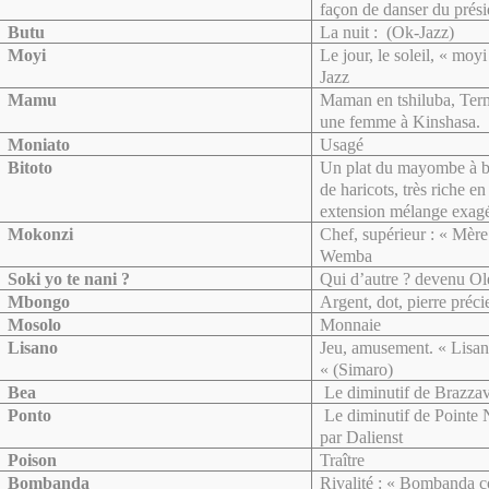
façon de danser du prés
Butu
La nuit : (Ok-Jazz)
Moyi
Le jour, le soleil, « mo
Jazz
Mamu
Maman en tshiluba, Term
une femme à Kinshasa.
Moniato
Usagé
Bitoto
Un plat du mayombe à b
de haricots, très riche en
extension mélange exagé
Mokonzi
Chef, supérieur : « Mère
Wemba
Soki yo te nani ?
Qui d’autre ? devenu Ol
Mbongo
Argent, dot, pierre préci
Mosolo
Monnaie
Lisano
Jeu, amusement. « Lisa
« (Simaro)
Bea
Le diminutif de Brazzav
Ponto
Le diminutif de Pointe N
par Dalienst
Poison
Traître
Bombanda
Rivalité : « Bombanda 