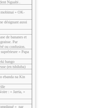
ident Nguabi .
yi mobimai » OK-
e désignant aussi
ase de bananes et
 graisse. Par
ré ou confusion.
 suprérieure » Papa
eki bango
euse (en tshiluba)
no ebanda na Kin
ille
oire : « Jarria, »
compliqué » par