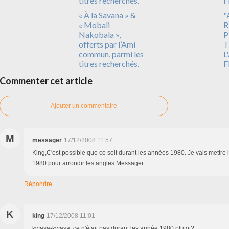
« À la Savana » &
"
« Mobali
R
Nakobala »,
P
offerts par l’Ami
T
commun, parmi les
L
titres recherchés.
F
Commenter cet article
Ajouter un commentaire
M
messager
17/12/2008 11:57
King,C'est possible que ce soit durant les années 1980. Je vais mettre
1980 pour arrondir les angles.Messager
Répondre
K
king
17/12/2008 11:01
kwasa-kwasa, ce n'était pas durant les année 1980 plutot?