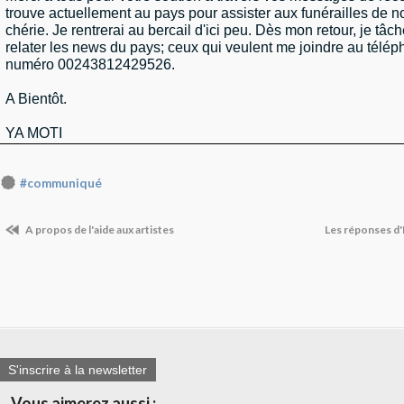
trouve actuellement au pays pour assister aux funérailles de n
chérie. Je rentrerai au bercail d'ici peu. Dès mon retour, je tâc
relater les news du pays; ceux qui veulent me joindre au télé
numéro 00243812429526.
A Bientôt.
YA MOTI
#communiqué
A propos de l'aide aux artistes
Les réponses d
S'inscrire à la newsletter
Vous aimerez aussi :