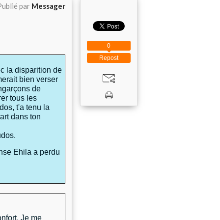
Publié par
Messager
0
Repost
c la disparition de
erait bien verser
 ngarçons de
er tous les
dos, t'a tenu la
art dans ton
udos.
se Ehila a perdu
nfort. Je me