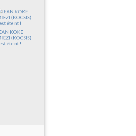
EAN KOKE
IEZI (KOCSIS)
’est éteint !