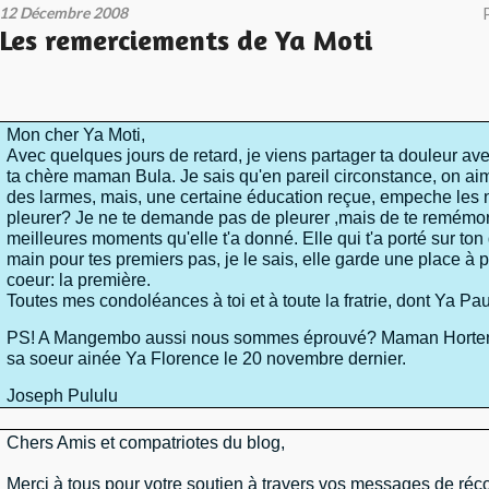
12 Décembre 2008
Les remerciements de Ya Moti
Mon cher Ya Moti,
Avec quelques jours de retard, je viens partager ta douleur ave
ta chère maman Bula. Je sais qu'en pareil circonstance, on aim
des larmes, mais, une certaine éducation reçue, empeche les
pleurer? Je ne te demande pas de pleurer ,mais de te remémor
meilleures moments qu'elle t'a donné. Elle qui t'a porté sur ton 
main pour tes premiers pas, je le sais, elle garde une place à p
coeur: la première.
Toutes mes condoléances à toi et à toute la fratrie, dont Ya Pa
PS! A Mangembo aussi nous sommes éprouvé? Maman Horten
sa soeur ainée Ya Florence le 20 novembre dernier.
Joseph Pululu
Chers Amis et compatriotes du blog,
Merci à tous pour votre soutien à travers vos messages de réco