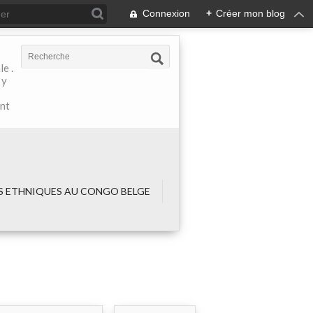
Connexion
+
Créer mon blog
e .
 y
ant
 ETHNIQUES AU CONGO BELGE