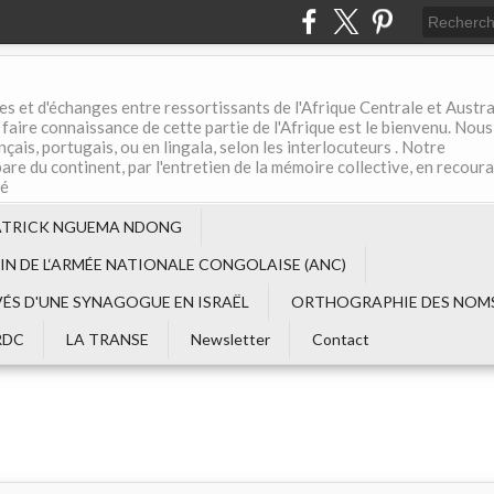
es et d'échanges entre ressortissants de l'Afrique Centrale et Austral
aire connaissance de cette partie de l'Afrique est le bienvenu. Nous
çais, portugais, ou en lingala, selon les interlocuteurs . Notre
are du continent, par l'entretien de la mémoire collective, en recour
té
ATRICK NGUEMA NDONG
EIN DE L‘ARMÉE NATIONALE CONGOLAISE (ANC)
VÉS D'UNE SYNAGOGUE EN ISRAËL
ORTHOGRAPHIE DES NOMS
RDC
LA TRANSE
Newsletter
Contact