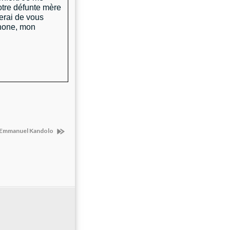
otre défunte mère
herai de vous
phone, mon
'Emmanuel Kandolo