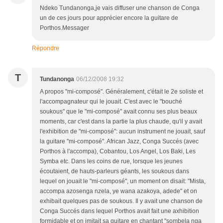
Ndeko Tundanonga,je vais diffuser une chanson de Conga
un de ces jours pour apprécier encore la guitare de
Porthos.Messager
Répondre
T
Tundanonga
06/12/2008 19:32
A propos "mi-composé". Généralement, c'était le 2e soliste et
l'accompagnateur qui le jouait. C'est avec le "bouché
soukous" que le "mi-composé" avait connu ses plus beaux
moments, car c'est dans la partie la plus chaude, qu'il y avait
l'exhibition de "mi-composé": aucun instrument ne jouait, sauf
la guitare "mi-composé". African Jazz, Conga Succés (avec
Porthos à l'accompa), Cobantou, Los Angel, Los Baki, Les
Symba etc. Dans les coins de rue, lorsque les jeunes
écoutaient, de hauts-parleurs géants, les soukous dans
lequel on jouait le "mi-composé", un moment on disait: "Mista,
accompa azosenga nzela, ye wana azakoya, adede" et on
exhibait quelques pas de soukous. Il y avait une chanson de
Conga Succés dans lequel Porthos avait fait une axhibition
formidable et on imitait sa guitare en chantant "sombela nga