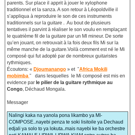
parents. Sur place il apprit à jouer le xylophone
traditionnel et la sanza. A son retour à Léopoldville il
s’appliqua à reproduire le son de ces instruments
traditionnels sur la guitare . Au bout de plusieurs
tentatives il parvint à réaliser le son voulu en remplaçant
le quatrième fil de la guitare par un MI mineur. De sorte
qu’en jouant, on retrouvait à la fois deux fils Mi sur la
même manche de la guitare.Voilà comment est né le Mi
composé qui fut adopté par de nombreux guitaristes
rythmiques.
Écoutons: «
Djoumanango
» et "
Africa Mokili
mobimba
"
dans lesquelles le Mi composé est mis en
evidence par
le pilier de la guitare rythmique au
Congo
, Déchaud Mongala.
Messager
Nalingi kaka na yanola pona likambo ya MI-
COMPOSE..nayebi penza te soki lisitoile ya Dechaud
edjali ya solo to ya lokuta..mais nayebi ke ba orchestre