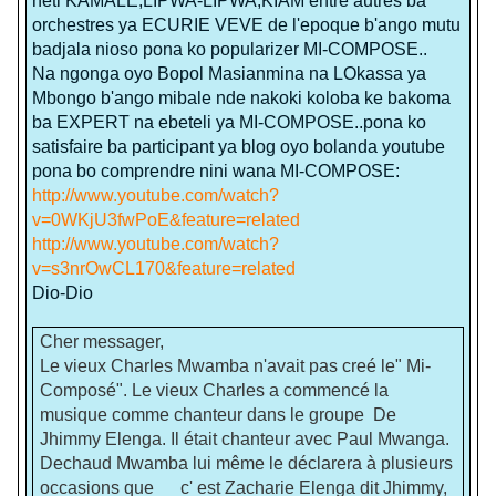
neti KAMALE,LIPWA-LIPWA,KIAM entre autres ba
orchestres ya ECURIE VEVE de l'epoque b'ango mutu
badjala nioso pona ko popularizer MI-COMPOSE..
Na ngonga oyo Bopol Masianmina na LOkassa ya
Mbongo b'ango mibale nde nakoki koloba ke bakoma
ba EXPERT na ebeteli ya MI-COMPOSE..pona ko
satisfaire ba participant ya blog oyo bolanda youtube
pona bo comprendre nini wana MI-COMPOSE:
http://www.youtube.com/watch?
v=0WKjU3fwPoE&feature=related
http://www.youtube.com/watch?
v=s3nrOwCL170&feature=related
Dio-Dio
Cher messager,
Le vieux Charles Mwamba n'avait pas creé le" Mi-
Composé". Le vieux Charles a commencé la
musique comme chanteur dans le groupe De
Jhimmy Elenga. Il était chanteur avec Paul Mwanga.
Dechaud Mwamba lui même le déclarera à plusieurs
occasions que c' est Zacharie Elenga dit Jhimmy,