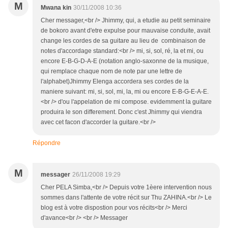
M
Mwana kin
30/11/2008 10:36
Cher messager,<br /> Jhimmy, qui, a etudie au petit seminaire
de bokoro avant d'etre expulse pour mauvaise conduite, avait
change les cordes de sa guitare au lieu de combinaison de
notes d'accordage standard:<br /> mi, si, sol, ré, la et mi, ou
encore E-B-G-D-A-E (notation anglo-saxonne de la musique,
qui remplace chaque nom de note par une lettre de
l'alphabet)Jhimmy Elenga accordera ses cordes de la
maniere suivant: mi, si, sol, mi, la, mi ou encore E-B-G-E-A-E.
<br /> d'ou l'appelation de mi compose. evidemment la guitare
produira le son differement. Donc c'est Jhimmy qui viendra
avec cet facon d'accorder la guitare.<br />
Répondre
M
messager
26/11/2008 19:29
Cher PELA Simba,<br /> Depuis votre 1èere intervention nous
sommes dans l'attente de votre récit sur Thu ZAHINA.<br /> Le
blog est à votre dispostion pour vos récits<br /> Merci
d'avance<br /> <br /> Messager