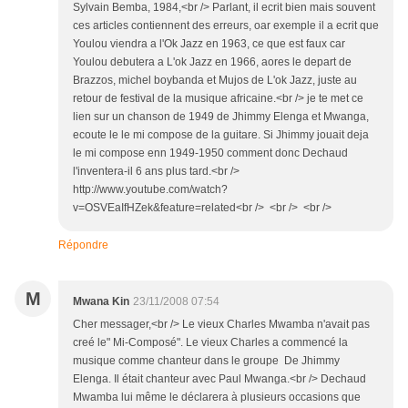
Sylvain Bemba, 1984,<br /> Parlant, il ecrit bien mais souvent
ces articles contiennent des erreurs, oar exemple il a ecrit que
Youlou viendra a l'Ok Jazz en 1963, ce que est faux car
Youlou debutera a L'ok Jazz en 1966, aores le depart de
Brazzos, michel boybanda et Mujos de L'ok Jazz, juste au
retour de festival de la musique africaine.<br /> je te met ce
lien sur un chanson de 1949 de Jhimmy Elenga et Mwanga,
ecoute le le mi compose de la guitare. Si Jhimmy jouait deja
le mi compose enn 1949-1950 comment donc Dechaud
l'inventera-il 6 ans plus tard.<br />
http://www.youtube.com/watch?
v=OSVEaIfHZek&feature=related<br /> <br /> <br />
Répondre
M
Mwana Kin
23/11/2008 07:54
Cher messager,<br /> Le vieux Charles Mwamba n'avait pas
creé le" Mi-Composé". Le vieux Charles a commencé la
musique comme chanteur dans le groupe De Jhimmy
Elenga. Il était chanteur avec Paul Mwanga.<br /> Dechaud
Mwamba lui même le déclarera à plusieurs occasions que