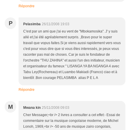
Répondre
P
Pelasimba
26/11/2008 19:03
C'est par un ami que j'ai eu vent de "Mbokamosika". J' y suis
allé et j'ai été agréablement surpris. ,Bravo pour le super
travail que vopus faites.Si je viens aussi rapidement vers vous
c'est pour vous dire que si vous êtes interessés, je peux vous
raconter pas mal de choses. Car je suis le fondateur de
l'orchestre "THU ZAHINA" et aussi l'un des initiateur, musicien
et organisateur du fameux " LISANGA YA BA NGANGA 4 avec
Tabu Ley(Rochereau) et Luambo Makiadi (Franco) ciao et à
bientôt .Bon courage PELASIMBA alias P E L A
Répondre
M
Mwana kin
25/11/2008 09:03
Cher Messager,<br /> 2 livres a consulter a cet effet:- Essai de
commentaire sur la musique congolaise moderne, de Michel
Lonoh, 1969,<br /> -50 ans de musique zairo congolais,