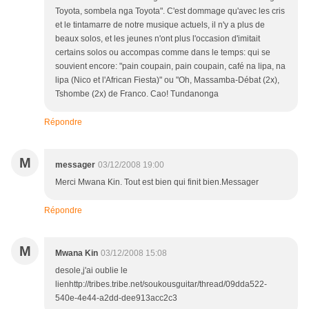
Toyota, sombela nga Toyota". C'est dommage qu'avec les cris
et le tintamarre de notre musique actuels, il n'y a plus de
beaux solos, et les jeunes n'ont plus l'occasion d'imitait
certains solos ou accompas comme dans le temps: qui se
souvient encore: "pain coupain, pain coupain, café na lipa, na
lipa (Nico et l'African Fiesta)" ou "Oh, Massamba-Débat (2x),
Tshombe (2x) de Franco. Cao! Tundanonga
Répondre
M
messager
03/12/2008 19:00
Merci Mwana Kin. Tout est bien qui finit bien.Messager
Répondre
M
Mwana Kin
03/12/2008 15:08
desole,j'ai oublie le
lienhttp://tribes.tribe.net/soukousguitar/thread/09dda522-
540e-4e44-a2dd-dee913acc2c3