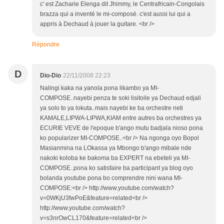
c' est Zacharie Elenga dit Jhimmy, le Centrafricain-Congolais
brazza qui a inventé le mi-composé. c'est aussi lui qui a
appris à Dechaud à jouer la guitare. <br />
Répondre
D
Dio-Dio
22/11/2008 22:23
Nalingi kaka na yanola pona likambo ya MI-
COMPOSE..nayebi penza te soki lisitoile ya Dechaud edjali
ya solo to ya lokuta..mais nayebi ke ba orchestre neti
KAMALE,LIPWA-LIPWA,KIAM entre autres ba orchestres ya
ECURIE VEVE de l'epoque b'ango mutu badjala nioso pona
ko popularizer MI-COMPOSE..<br /> Na ngonga oyo Bopol
Masianmina na LOkassa ya Mbongo b'ango mibale nde
nakoki koloba ke bakoma ba EXPERT na ebeteli ya MI-
COMPOSE..pona ko satisfaire ba participant ya blog oyo
bolanda youtube pona bo comprendre nini wana MI-
COMPOSE:<br /> http://www.youtube.com/watch?
v=0WKjU3fwPoE&feature=related<br />
http://www.youtube.com/watch?
v=s3nrOwCL170&feature=related<br />