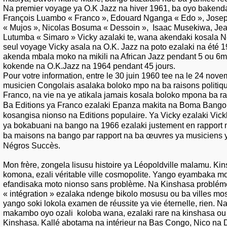
Na premier voyage ya O.K Jazz na hiver 1961, ba oyo bakendak
François Luambo « Franco », Edouard Nganga « Edo », Jos
« Mujos », Nicolas Bosuma « Dessoin », Isaac Musekiwa, J
Lutumba « Simaro » Vicky azalaki te, wana akendaki kosala N
seul voyage Vicky asala na O.K. Jazz na poto ezalaki na été 
akenda mbala moko na mikili na African Jazz pendant 5 ou 6
kokende na O.K.Jazz na 1964 pendant 45 jours.
Pour votre information, entre le 30 juin 1960 tee na le 24 nov
musicien Congolais asalaka boloko mpo na ba raisons politiq
Franco, na vie na ye atikala jamais kosala boloko mpona ba ra
Ba Editions ya Franco ezalaki Epanza makita na Boma Bango
kosangisa nionso na Editions populaire. Ya Vicky ezalaki Vick
ya bokabuani na bango na 1966 ezalaki justement en rappor
ba maisons na bango par rapport na ba œuvres ya musiciens 
Négros Succès.
Mon frère, zongela lisusu histoire ya Léopoldville malamu. Ki
komona, ezali véritable ville cosmopolite. Yango eyambaka m
efandisaka moto nionso sans problème. Na Kinshasa problém
« intégration » ezalaka ndenge bikolo mosusu ou ba villes m
yango soki lokola examen de réussite ya vie éternelle, rien. N
makambo oyo ozali koloba wana, ezalaki rare na kinshasa ou
Kinshasa. Kallé abotama na intérieur na Bas Congo, Nico na