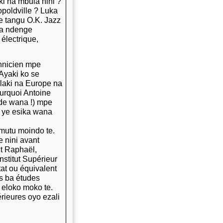
ki na mbula nini ?
opoldville ? Luka
e tangu O.K. Jazz
ba ndenge
 électrique,
chnicien mpe
 Ayaki ko se
laki na Europe na
urquoi Antoine
de wana !) mpe
a ye esika wana
mutu moindo te.
 nini avant
t Raphaël,
nstitut Supérieur
at ou équivalent
s ba études
eloko moko te.
érieures oyo ezali