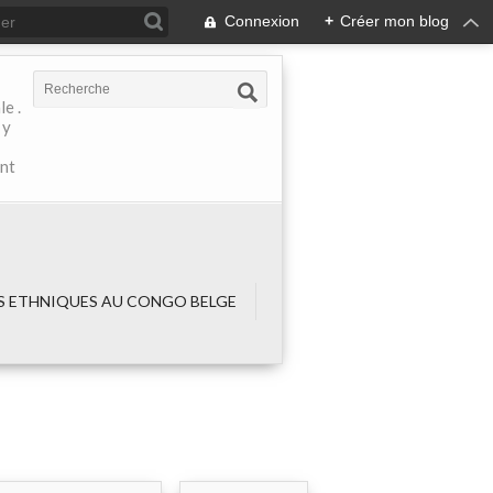
Connexion
+
Créer mon blog
e .
 y
ant
 ETHNIQUES AU CONGO BELGE