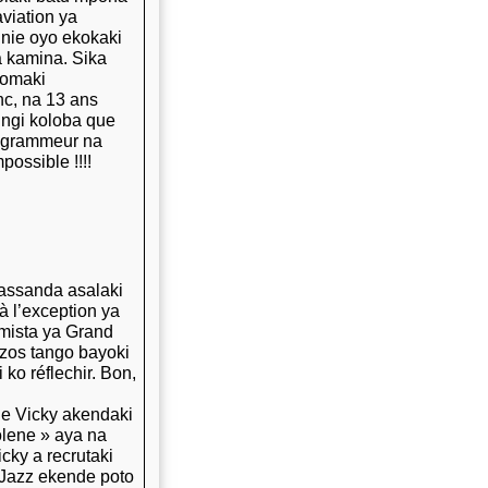
aviation ya
nie oyo ekokaki
 kamina. Sika
komaki
c, na 13 ans
ngi koloba que
programmeur na
possible !!!!
assanda asalaki
à l’exception ya
mista ya Grand
zzos tango bayoki
ko réflechir. Bon,
de Vicky akendaki
lene » aya na
cky a recrutaki
 Jazz ekende poto