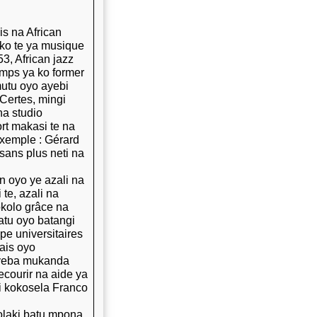
is na African
ko te ya musique
3, African jazz
emps ya ko former
mutu oyo ayebi
Certes, mingi
a studio
rt makasi te na
xemple : Gérard
sans plus neti na
n oyo ye azali na
te, azali na
okolo grâce na
atu oyo batangi
pe universitaires
ais oyo
oyeba mukanda
ourir na aide ya
i kokosela Franco
laki batu mpona