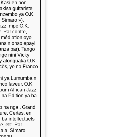
 Kasi en bon
akisa guitariste
a nzembo ya O.K.
 Simaro »).
azz, mpe O.K.
. Par contre,
 médiation oyo
ens nionso epayi
anza bar). Tango
ge nini Vicky
y alonguaka O.K.
cès, ye na Franco
 ni ya Lumumba ni
co faveur. O.K.
boum African Jazz,
 na Edition ya ba
o na ngai. Grand
ure. Certes, en
 ba intellectuels
e, etc. Par
gala, Simaro
connu.