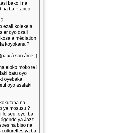
asi bakoli na
rt na ba Franco,
 ?
 ezali kolekela
ier oyo ozali
a kosala médiation
ala koyokana ?
paix à son âme !)
na eloko moko te !
laki batu oyo
oki oyebaka
eul oyo asalaki
 kokutana na
lo ya mosusu ?
i le seul oyo ba
 légende ya Jazz
tres na biso na
 culturelles ya ba