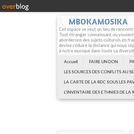
MBOKAMOSIKA
Cet espace se veut un lieu de rencontr
Tout étranger connaissant ou voulant f
aborderons des sujets culturels en fran
devise:réduire la distance qui nous sép
à notre musique dans toute sa diversi
Accueil
FAIRE UN DON
P
LES SOURCES DES CONFLITS AU S
LA CARTE DE LA RDC SOUS LES PA
L'INVENTAIRE DES ETHNIES DE LA 