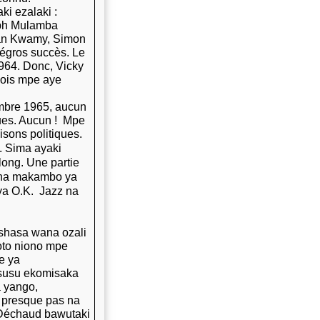
i ezalaki :
eph Mulamba
ean Kwamy, Simon
égros succès. Le
1964. Donc, Vicky
mois mpe aye
embre 1965, aucun
ues. Aucun ! Mpe
isons politiques.
. Sima ayaki
long. Une partie
t na makambo ya
ya O.K. Jazz na
nshasa wana ozali
oto niono mpe
e ya
osusu ekomisaka
a yango,
 presque pas na
 Déchaud bawutaki