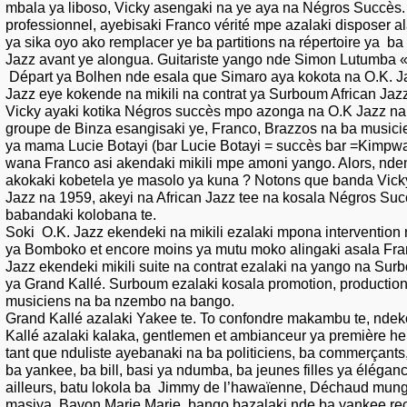
mbala ya liboso, Vicky asengaki na ye aya na Négros Succès.
professionnel, ayebisaki Franco vérité mpe azalaki disposer al
ya sika oyo ako remplacer ye ba partitions na répertoire ya b
Jazz avant ye alongua. Guitariste yango nde Simon Lutumba «
Départ ya Bolhen nde esala que Simaro aya kokota na O.K. J
Jazz eye kokende na mikili na contrat ya Surboum African Jazz
Vicky ayaki kotika Négros succès mpo azonga na O.K Jazz na
groupe de Binza esangisaki ye, Franco, Brazzos na ba musici
ya mama Lucie Botayi (bar Lucie Botayi = succès bar =Kimpw
wana Franco asi akendaki mikili mpe amoni yango. Alors, nden
akokaki kobetela ye masolo ya kuna ? Notons que banda Vick
Jazz na 1959, akeyi na African Jazz tee na kosala Négros Suc
babandaki kolobana te.
Soki O.K. Jazz ekendeki na mikili ezalaki mpona intervention
ya Bomboko et encore moins ya mutu moko alingaki asala Fran
Jazz ekendeki mikili suite na contrat ezalaki na yango na Sur
ya Grand Kallé. Surboum ezalaki kosala promotion, production
musiciens na ba nzembo na bango.
Grand Kallé azalaki Yakee te. To confondre makambu te, ndek
Kallé azalaki kalaka, gentlemen et ambianceur ya première he
tant que nduliste ayebanaki na ba politiciens, ba commerçants,
ba yankee, ba bill, basi ya ndumba, ba jeunes filles ya éléganc
ailleurs, batu lokola ba Jimmy de l’hawaïenne, Déchaud mun
masiya, Bavon Marie Marie, bango bazalaki nde ba yankee re