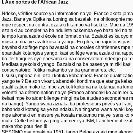
I. Aux portes de l’African Jazz
Ndeko, vérifier source ya information na yo. Franco akota jama
Jazz. Bana ya Opika na Loningisa bazalaki na philosophie mo
mpe respect na contrat ezalaki likambo ya liseki te. Mpe na 195
ezalaki au complet na ba nduliste bakemba oyo bazalaki na t
te mpo kuna ezalaki école de formation te. Ezalaki esika oyo 
musala mua ye azali kosala yango. En plus, ne rajoutons pas. 
bayebaki solfège mpo bawutaki na chorales chrètiennes mpe n
ebandaki kotangisa yango, kasi solfège wana ezalaki na rappo
ba techniques oyo epesamaka na conservatoire ndenge par e
Madiata ayekolaki yango. Bazalaki na ba bases ya miziki kasi 
conservatoire. Totika makambo ya ba grammaires, etc.
Lisusu, mpona nini ozali koluka kobambela Franco qualificatio
yango te ? De son vivant, abandaki kondima que atanga kelasi 
qualification moko te, mpe ayekoli kokoma na kotanga na kim
volonté na détermination na ye (Franco abandaki ko admirer b
kelasi mpe ko aider bilenge mingi na ba études secondaires m
na bango). Yango wana azuaka ba professeurs privés ya franç
babandaki kotangisa ye na ndaku. Na tingama wana ayaki k
mpe akomaki en mesure ya kosala makambu ma ye sans ko rec
mutu. Cette histoire ya programmeur ya IBM, franchement ezal
makambo pour rien !!!
SESOMO esalemaki na 1951, tango Belge azuaki mpe akongo