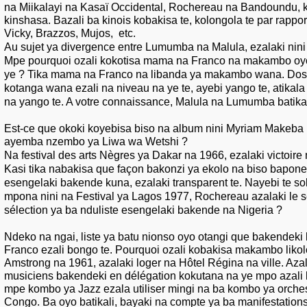
na Miikalayi na Kasaï Occidental, Rochereau na Bandoundu, k
kinshasa. Bazali ba kinois kobakisa te, kolongola te par rappo
Vicky, Brazzos, Mujos, etc.
Au sujet ya divergence entre Lumumba na Malula, ezalaki nini
Mpe pourquoi ozali kokotisa mama na Franco na makambo oyo
ye ? Tika mama na Franco na libanda ya makambo wana. Doss
kotanga wana ezali na niveau na ye te, ayebi yango te, atikal
na yango te. A votre connaissance, Malula na Lumumba batik
Est-ce que okoki koyebisa biso na album nini Myriam Makeba (
ayemba nzembo ya Liwa wa Wetshi ?
Na festival des arts Nègres ya Dakar na 1966, ezalaki victoire 
Kasi tika nabakisa que façon bakonzi ya ekolo na biso bapone
esengelaki bakende kuna, ezalaki transparent te. Nayebi te s
mpona nini na Festival ya Lagos 1977, Rochereau azalaki le s
sélection ya ba nduliste esengelaki bakende na Nigeria ?
Ndeko na ngai, liste ya batu nionso oyo otangi que bakendeki
Franco ezali bongo te. Pourquoi ozali kobakisa makambo liko
Amstrong na 1961, azalaki loger na Hôtel Régina na ville. Azal
musiciens bakendeki en délégation kokutana na ye mpo azali
mpe kombo ya Jazz ezala utiliser mingi na ba kombo ya orches
Congo. Ba oyo batikali, bayaki na compte ya ba manifestations