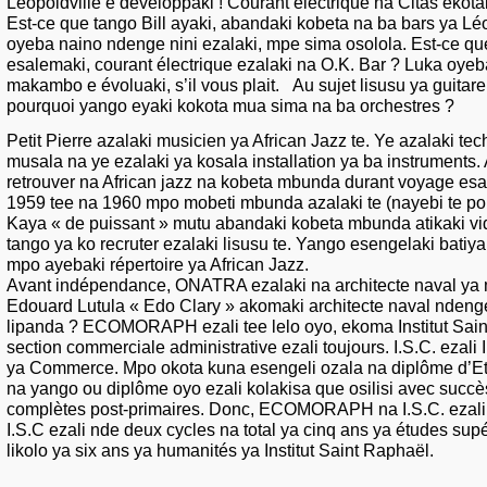
Léopoldville e développaki ! Courant électrique na Citas ekota
Est-ce que tango Bill ayaki, abandaki kobeta na ba bars ya Lé
oyeba naino ndenge nini ezalaki, mpe sima osolola. Est-ce qu
esalemaki, courant électrique ezalaki na O.K. Bar ? Luka oye
makambo e évoluaki, s’il vous plait. Au sujet lisusu ya guitare
pourquoi yango eyaki kokota mua sima na ba orchestres ?
Petit Pierre azalaki musicien ya African Jazz te. Ye azalaki te
musala na ye ezalaki ya kosala installation ya ba instruments.
retrouver na African jazz na kobeta mbunda durant voyage esa
1959 tee na 1960 mpo mobeti mbunda azalaki te (nayebi te po
Kaya « de puissant » mutu abandaki kobeta mbunda atikaki vi
tango ya ko recruter ezalaki lisusu te. Yango esengelaki batiy
mpo ayebaki répertoire ya African Jazz.
Avant indépendance, ONATRA ezalaki na architecte naval ya 
Edouard Lutula « Edo Clary » akomaki architecte naval ndenge
lipanda ? ECOMORAPH ezali tee lelo oyo, ekoma Institut Sain
section commerciale administrative ezali toujours. I.S.C. ezali I
ya Commerce. Mpo okota kuna esengeli ozala na diplôme d’Et
na yango ou diplôme oyo ezali kolakisa que osilisi avec succè
complètes post-primaires. Donc, ECOMORAPH na I.S.C. ezali 
I.S.C ezali nde deux cycles na total ya cinq ans ya études sup
likolo ya six ans ya humanités ya Institut Saint Raphaël.