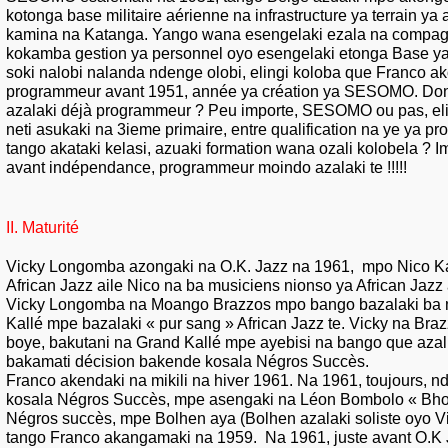
kotonga base militaire aérienne na infrastructure ya terrain ya 
kamina na Katanga. Yango wana esengelaki ezala na compag
kokamba gestion ya personnel oyo esengelaki etonga Base ya
soki nalobi nalanda ndenge olobi, elingi koloba que Franco a
programmeur avant 1951, année ya création ya SESOMO. Don
azalaki déjà programmeur ? Peu importe, SESOMO ou pas, eli
neti asukaki na 3ieme primaire, entre qualification na ye ya 
tango akataki kelasi, azuaki formation wana ozali kolobela ? Im
avant indépendance, programmeur moindo azalaki te !!!!!
II. Maturité
Vicky Longomba azongaki na O.K. Jazz na 1961, mpo Nico K
African Jazz aile Nico na ba musiciens nionso ya African Jazz 
Vicky Longomba na Moango Brazzos mpo bango bazalaki ba 
Kallé mpe bazalaki « pur sang » African Jazz te. Vicky na Bra
boye, bakutani na Grand Kallé mpe ayebisi na bango que azali 
bakamati décision bakende kosala Négros Succès.
Franco akendaki na mikili na hiver 1961. Na 1961, toujours, n
kosala Négros Succès, mpe asengaki na Léon Bombolo « Bho
Négros succès, mpe Bolhen aya (Bolhen azalaki soliste oyo Vi
tango Franco akangamaki na 1959. Na 1961, juste avant O.K