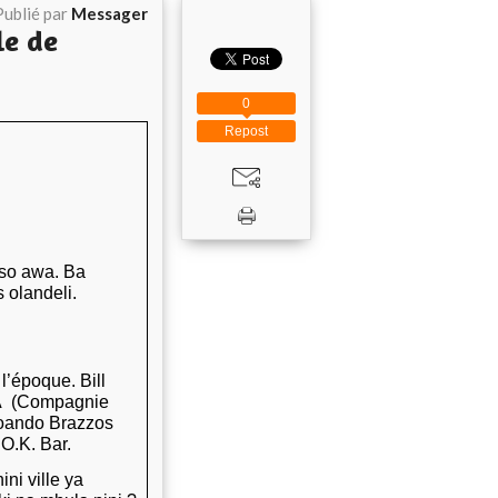
Publié par
Messager
le de
0
Repost
so awa.
Ba
 olandeli
.
l’époque. Bill
EFA (Compagnie
Moando Brazzos
O.K. Bar.
ni ville ya