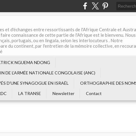
es et d'échanges entre ressortissants de l'Afrique Centrale et Austral
aire connaissance de cette partie de l'Afrique est le bienvenu. Nous
çais, portugais, ou en lingala, selon les interlocuteurs . Notre
are du continent, par l'entretien de la mémoire collective, en recour
té
ATRICK NGUEMA NDONG
EIN DE L‘ARMÉE NATIONALE CONGOLAISE (ANC)
VÉS D'UNE SYNAGOGUE EN ISRAËL
ORTHOGRAPHIE DES NOMS
RDC
LA TRANSE
Newsletter
Contact