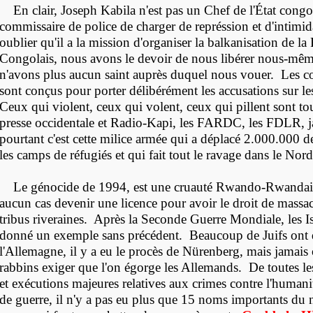
En clair, Joseph Kabila n'est pas un Chef de l'État congola
commissaire de police de charger de représsion et d'intimid
oublier qu'il a la mission d'organiser la balkanisation d
Congolais, nous avons le devoir de nous libérer nous-mêm
n'avons plus aucun saint auprès duquel nous vouer. Les con
sont conçus pour porter délibérément les accusations sur l
Ceux qui violent, ceux qui volent, ceux qui pillent sont tou
presse occidentale et Radio-Kapi, les FARDC, les FDLR, 
pourtant c'est cette milice armée qui a déplacé 2.000.000 
les camps de réfugiés et qui fait tout le ravage dans le Nor
Le génocide de 1994, est une cruauté Rwando-Rwandais,
aucun cas devenir une licence pour avoir le droit de massacr
tribus riveraines. Après la Seconde Guerre Mondiale, les Is
donné un exemple sans précédent. Beaucoup de Juifs ont 
l'Allemagne, il y a eu le procès de N
ürenberg, mais jamais 
rabbins exiger que l'on égorge les Allemands. De toutes l
et exécutions majeures relatives aux crimes contre l'humani
de guerre, il n'y a pas eu plus que 15 noms importants du