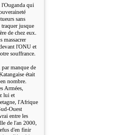
t l'Ouganda qui
souveraineté
 tueurs sans
s traquer jusque
tière de chez eux.
s massacrer
 devant l'ONU et
tre souffrance.
l par manque de
atangaise était
e en nombre.
ces Armées,
 lui et
etagne, l'Afrique
 Sud-Ouest
rai entre les
lle de l'an 2000,
fus d'en finir