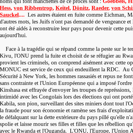
noms qui font manchettes de ce procès sont :
Goebbels, H
Hess
,
von Ribbentrop
,
Keitel
,
Dönitz
,
Raeder
,
von Schi
Sauckel
....
Les autres étaient en fuite comme Eichman, 
d'autres mots, les Juifs n'ont pas demandé de vengeance et
ont été aidés à reconstruire leur pays pour devenir cette pui
aujourd'hui.
Face à la tragédie qui se répand comme la peste sur le te
Kivu, l'ONU prend la fuite et choisit de se réfugier au Rwa
provient les criminels, on comprend aisément avec cette op
MONUC est service de ceux qui endeuillent la RDC. Au 
Sécurité à New York, les hommes rassasiés et repus ne fo
sans contrainte et l'Union Européenne qui a imposé l'ordre
Kinshasa est effrayée d'envoyer les troupes de représsions, l
intimidé avec les Congolais lors des élections qui ont port
Kabila, son pion, surveillant des sites miniers dont tout l'O
la fraude pour son économie et ramène ses frais d'exploit
le défalquant sur la dette extérieure du pays pillé qu'elle n'
spolie et laisse mourir ses filles et filles que les rébellion qu
avec le Rwanda et l'Ouganda. L'ONU, l'Europe, l'Union Afr