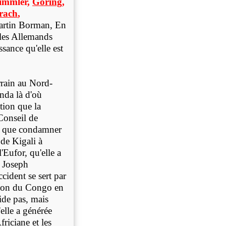
immler,
Göring
,
rach
,
Martin Borman, En
 les Allemands
ssance qu'elle est
rrain au Nord-
nda là d'o
ù
tion que la
Conseil de
nt que condamner
 de Kigali à
'Eufor, qu'elle a
é Joseph
ccident se sert par
ation du Congo en
aide pas, mais
'elle a générée
iciane et les