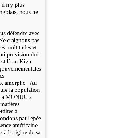
il n'y plus
ongolais, nous ne
ous défendre avec
 Ne craignons pas
es multitudes et
 ni provision doit
est là au Kivu
es gouvernementales
es
est amorphe. Au
 tue la population
n. La MONUC a
 matières
rdites à
pondons par l'épée
ésence américaine
à l'origine de sa