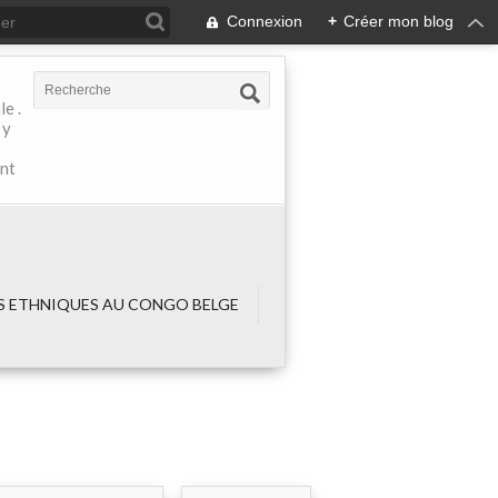
Connexion
+
Créer mon blog
e .
 y
ant
 ETHNIQUES AU CONGO BELGE