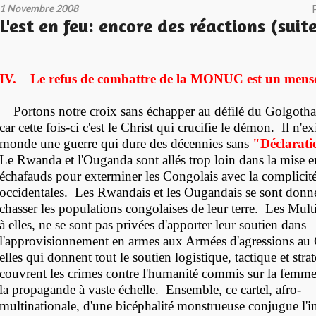
1 Novembre 2008
L'est en feu: encore des réactions (suit
IV. Le refus de combattre de la MONUC est un mens
Portons notre croix sans échapper au défilé du Golgotha d
car cette fois-ci c'est le Christ qui crucifie le démon. Il n'ex
monde une guerre qui dure des décennies sans
"Déclarati
Le Rwanda et l'Ouganda sont allés trop loin dans la mise e
échafauds pour exterminer les Congolais avec la complicit
occidentales. Les Rwandais et les Ougandais se sont donn
chasser les populations congolaises de leur terre. Les Mult
à elles, ne se sont pas privées d'apporter leur soutien dans
l'approvisionnement en armes aux Armées d'agressions a
elles qui donnent tout le soutien logistique, tactique et stra
couvrent les crimes contre l'humanité commis sur la femme
la propagande à vaste échelle. Ensemble, ce cartel, afro-
multinationale, d'une bicéphalité monstrueuse conjugue l'in