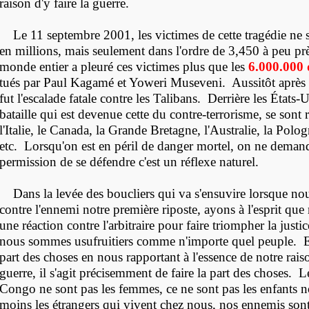
raison d'y faire la guerre.
Le 11 septembre 2001, les victimes de cette tragédie ne 
en millions, mais seulement dans l'ordre de 3,450 à peu prè
monde entier a pleuré ces victimes plus que les
6.000.000 
tués par Paul Kagamé et Yoweri Museveni. Aussitôt après c
fut l'escalade fatale contre les Talibans. Derrière les États-
bataille qui est devenue cette du contre-terrorisme, se sont 
l'Italie, le Canada, la Grande Bretagne, l'Australie, la Polo
etc. Lorsqu'on est en péril de danger mortel, on ne demand
permission de se défendre c'est un réflexe naturel.
Dans la levée des boucliers qui va s'ensuvire lorsque no
contre l'ennemi notre première riposte, ayons à l'esprit que
une réaction contre l'arbitraire pour faire triompher la justic
nous sommes usufruitiers comme n'importe quel peuple. En 
part des choses en nous rapportant à l'essence de notre raiso
guerre, il s'agit précisemment de faire la part des choses.
Congo ne sont pas les femmes, ce ne sont pas les enfants n
moins les étrangers qui vivent chez nous, nos ennemis sont