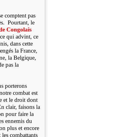
se comptent pas
s. Pourtant, le
de Congolais
e qui advint, ce
Unis, dans cette
rengés la France,
gne, la Belgique,
e pas la
us porterons
 notre combat est
e et le droit dont
clair, faisons la
n pour faire la
 Les ennemis du
on plus et encore
 les combattants