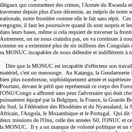
illégaux qui commettent des crimes, l'Armée du Rwanda e
traversent depuis plus d'une décennie, au mépris de notre 
nationale, notre frontière comme elle le fait sans répit. Ces
vergogne, il faut les poursuivre quand ils sont surpris et le
dans leurs bases, même si cela requiert de traverser la fron
Autrement, on ne nous craindra pas, on va continuer à nou
comme on a exterminé plus de six millions des Congolais
sa MONUC incapables de nous défendre et indifférents à no
Dire que la MONUC est incapable d'effecteur son travai
matériel, c'est un mensonge. Au Katanga, la Gendarmerie K
bien plus nombreuse, sophistiquement armée et supérieur
Pourtant, devant le péril que représentait ce corps des For
l'ONU/Congo a affronté sans peur l'adversaire qui était chez
puissament équipé par la Belgique, la France, la Grande Br
du Sud, la Fédération des Rhodésies et du Nyassaland, la
Africain, l'Angola, le Mozambique et le Portugal. Qui dit v
deux missions de l'Onu, celle des années '60, l'ONUC et ce
la MONUC. Il y a un manque de volonté politique et un re