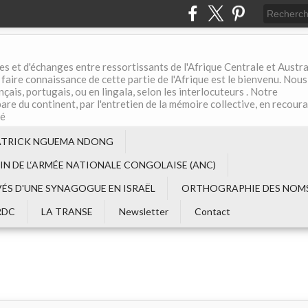
es et d'échanges entre ressortissants de l'Afrique Centrale et Austral
aire connaissance de cette partie de l'Afrique est le bienvenu. Nous
çais, portugais, ou en lingala, selon les interlocuteurs . Notre
are du continent, par l'entretien de la mémoire collective, en recour
té
ATRICK NGUEMA NDONG
EIN DE L‘ARMÉE NATIONALE CONGOLAISE (ANC)
VÉS D'UNE SYNAGOGUE EN ISRAËL
ORTHOGRAPHIE DES NOMS
RDC
LA TRANSE
Newsletter
Contact