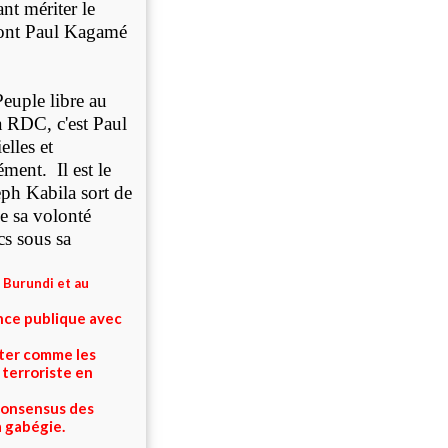
nt mériter le
dont Paul Kagamé
euple libre au
a RDC, c'est Paul
elles et
ment. Il est le
eph Kabila sort de
e sa volonté
cs sous sa
u Burundi et au
ence publique avec
nter comme les
 terroriste en
 consensus des
a gabégie.