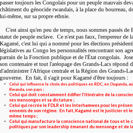
passer toujours les Congolais pour un peuple mauvais deva
châtiment du génocide rwandais, à la place du bourreau, 
lui-même, sur sa propre ethnie.
C'est ainsi qu'en peu de temps, nous sommes passés de P
statut de peuple esclave. Ce n'est pas faux, l'empereur de l
Kagamé, c'est lui qui a nommé pour les élections présidenti
législatives au Congo les personnalités rencontrant son agré
parrain de la Fonction publique et de l'État congolais. Jos
son contenaire et tout l'aréopage des Grands-Lacs répond d
d'administrer l'Afrique centrale et la Région des Grands-La
gouverne. En fait, il s'agit pour Kagamé d'être toujours :
Celui qui influence le choix des politiques en RDC, en Ouganda, a
Rwanda, son pays ;
Celui qui doit constamment édifier l'itinéraire de la consci
ses mensonges et sa dictature ;
Celui qui recrée le FDLR et les Interhamwes pour les prése
ennemis de son régime. En fait, Kagamé est le justicier et le
même temps ;
Celui qui manufacture la conscience national de tous et le
politiques par son leadership émanant du mensonge et de l