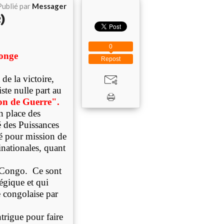
Publié par
Messager
e)
0
onge
Repost
e la victoire,
iste nulle part au
on de Guerre".
n place des
é des Puissances
é pour mission de
inationales, quant
u Congo. Ce sont
tégique et qui
 congolaise par
trigue pour faire