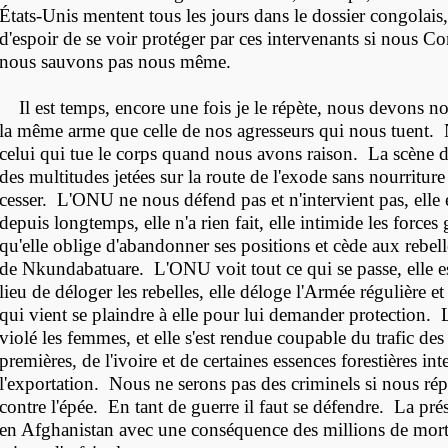
États-Unis mentent tous les jours dans le dossier congolais, 
d'espoir de se voir protéger par ces intervenants si nous C
nous sauvons pas nous même.
Il est temps, encore une fois je le répète, nous devons n
la même arme que celle de nos agresseurs qui nous tuent.
celui qui tue le corps quand nous avons raison. La scène d
des multitudes jetées sur la route de l'exode sans nourriture
cesser. L'ONU ne nous défend pas et n'intervient pas, elle 
depuis longtemps, elle n'a rien fait, elle intimide les forc
qu'elle oblige d'abandonner ses positions et cède aux rebell
de Nkundabatuare. L'ONU voit tout ce qui se passe, elle 
lieu de déloger les rebelles, elle déloge l'Armée régulière et
qui vient se plaindre à elle pour lui demander protectio
violé les femmes, et elle s'est rendue coupable du trafic des
premières, de l'ivoire et de certaines essences forestières inte
l'exportation. Nous ne serons pas des criminels si nous ré
contre l'épée. En tant de guerre il faut se défendre. La pr
en Afghanistan avec une conséquence des millions de morts 