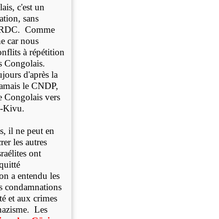
is, c'est un
ation, sans
e la RDC. Comme
e car nous
flits à répétition
es Congolais.
jours d'après la
jamais le CNDP,
de Congolais vers
d-Kivu.
 il ne peut en
er les autres
raélites ont
quitté
on a entendu les
es condamnations
té et aux crimes
 nazisme. Les