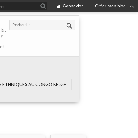
Connexion
+
Créer mon blog
e .
 y
ant
 ETHNIQUES AU CONGO BELGE