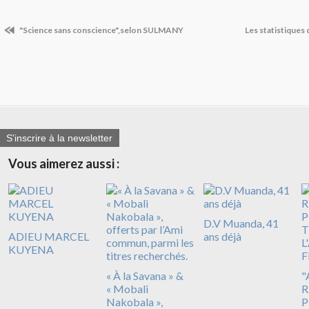
"Science sans conscience",selon SULMANY
Les statistiques 
S'inscrire à la newsletter
Vous aimerez aussi :
D.V Muanda, 41
ADIEU MARCEL
ans déjà
KUYENA
« À la Savana » &
"
« Mobali
R
Nakobala »,
P