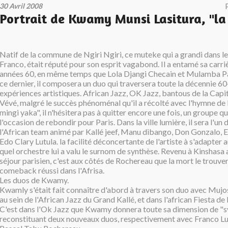
30 Avril 2008
Portrait de Kwamy Munsi Lasitura, "la
Natif de la commune de Ngiri Ngiri, ce muteke qui a grandi dans l
Franco, était réputé pour son esprit vagabond. Il a entamé sa carri
années 60, en même temps que Lola Djangi Checain et Mulamba P
ce dernier, il composera un duo qui traversera toute la décennie 60-
expériences artistiques. African Jazz, OK Jazz, bantous de la Capit
Vévé, malgré le succès phénoménal qu'il a récolté avec l'hymne d
mingi yaka", il n'hésitera pas à quitter encore une fois, un groupe qu
l'occasion de rebondir pour Paris. Dans la ville lumière, il sera l'un
l'African team animé par Kallé jeef, Manu dibango, Don Gonzalo, E
Edo Clary Lutula. la facilité déconcertante de l'artiste à s'adapter 
quel orchestre lui a valu le surnom de synthèse. Revenu à Kinshasa
séjour parisien, c'est aux côtés de Rochereau que la mort le trouve
comeback réussi dans l'Afrisa.
Les duos de Kwamy.
Kwamly s'était fait connaître d'abord à travers son duo avec Mu
au sein de l'African Jazz du Grand Kallé, et dans l'african Fiesta d
C'est dans l'Ok Jazz que Kwamy donnera toute sa dimension de "sy
reconstituant deux nouveaux duos, respectivement avec Franco 