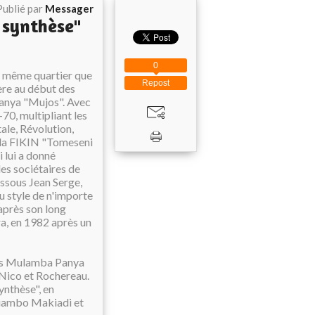
Publié par
Messager
 synthèse"
0
e même quartier que
Repost
ère au début des
anya "Mujos". Avec
70, multipliant les
ale, Révolution,
e la FIKIN "Tomeseni
i lui a donné
 des sociétaires de
ssous Jean Serge,
au style de n'importe
 après son long
ra, en 1982 après un
jos Mulamba Panya
e Nico et Rochereau.
nthèse", en
Luambo Makiadi et