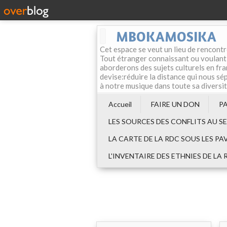
MBOKAMOSIKA
Cet espace se veut un lieu de rencontr
Tout étranger connaissant ou voulant f
aborderons des sujets culturels en fran
devise:réduire la distance qui nous sép
à notre musique dans toute sa diversi
Accueil
FAIRE UN DON
P
LES SOURCES DES CONFLITS AU S
LA CARTE DE LA RDC SOUS LES PA
L'INVENTAIRE DES ETHNIES DE LA 