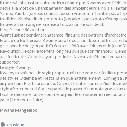
Il me revient aussi un autre boléro chanté par Kwamy avec l'OK Jaz
dédié à la mort de Champagne un des ambianceurs kinois à l'instar
Yamba Yamba (si vous connaissez son vrai nom, n'hésiter pas à le 
tradition kinoise dit du potopoto (kopakola poto poto n'elongi so
trouverait son origine kinoise à l'occasion de son deuil.
L'expérience Révolution
Ayant fustigé pendant longtemps l'incurie des patrons d'orchestre
Franco ou Rochereau, Kwamy aura l'occasion de se mettre à son to
gestionnaire de groupe. il Créera en 1968 avec Mujos et le jeune Yo
Révolution. l'expérience fera long feu puisque son financeur ,Denis 
particulier de Mobutu ayant perdu les faveurs du Grand Léopard, n
supporter.
Le style Kwamy.
Kwamy n'avait pas de style propre, mais une voix particulière perm
des styles Odemba et Fiesta. Bien que naturellement "Loningisa"
un penchant Fiesta prononcé. On peut le citer comme l'iun des meil
style afro-cubain. Il était capable de passer d'une note grave aux 
facilité déconcertante, comme on peut le constater en réécoutant
yaka (Tobima na foire) .
Mwana Mangembo
#musique