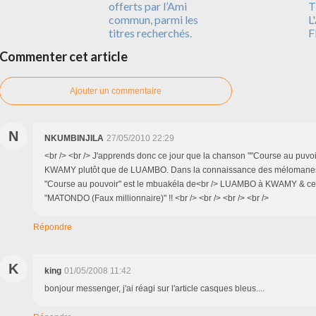
offerts par l’Ami
T
commun, parmi les
L
titres recherchés.
F
Commenter cet article
Ajouter un commentaire
N
NKUMBINJILA
27/05/2010 22:29
<br /> <br /> J'apprends donc ce jour que la chanson ""Course au puvoi
KWAMY plutôt que de LUAMBO. Dans la connaissance des mélomanes
"Course au pouvoir" est le mbuakéla de<br /> LUAMBO à KWAMY & celu
"MATONDO (Faux millionnaire)" !! <br /> <br /> <br /> <br />
Répondre
K
king
01/05/2008 11:42
bonjour messenger, j'ai réagi sur l'article casques bleus....