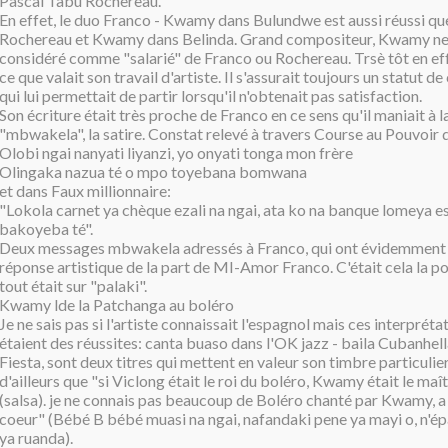
Pascal Tabu Rochereau.
En effet, le duo Franco - Kwamy dans Bulundwe est aussi réussi que
Rochereau et Kwamy dans Belinda. Grand compositeur, Kwamy ne 
considéré comme "salarié" de Franco ou Rochereau. Trsè tôt en effe
ce que valait son travail d'artiste. Il s'assurait toujours un statut d
qui lui permettait de partir lorsqu'il n'obtenait pas satisfaction.
Son écriture était très proche de Franco en ce sens qu'il maniait à l
"mbwakela", la satire. Constat relevé à travers Course au Pouvoir 
Olobi ngai nanyati liyanzi, yo onyati tonga mon frère
Olingaka nazua té o mpo toyebana bomwana
et dans Faux millionnaire:
"Lokola carnet ya chèque ezali na ngai, ata ko na banque lomeya es
bakoyeba té".
Deux messages mbwakela adressés à Franco, qui ont évidemment 
réponse artistique de la part de MI-Amor Franco. C'était cela la p
tout était sur "palaki".
Kwamy lde la Patchanga au boléro
Je ne sais pas si l'artiste connaissait l'espagnol mais ces interprét
étaient des réussites: canta buaso dans l'OK jazz - baila Cubanhell
Fiesta, sont deux titres qui mettent en valeur son timbre particulie
d'ailleurs que "si Viclong était le roi du boléro, Kwamy était le ma
(salsa). je ne connais pas beaucoup de Boléro chanté par Kwamy, 
coeur" (Bébé B bébé muasi na ngai, nafandaki pene ya mayi o, n'ép
ya ruanda).