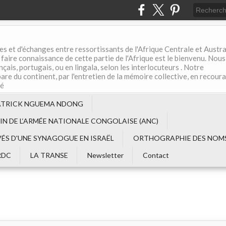
es et d'échanges entre ressortissants de l'Afrique Centrale et Austral
aire connaissance de cette partie de l'Afrique est le bienvenu. Nous
çais, portugais, ou en lingala, selon les interlocuteurs . Notre
are du continent, par l'entretien de la mémoire collective, en recour
té
ATRICK NGUEMA NDONG
EIN DE L‘ARMÉE NATIONALE CONGOLAISE (ANC)
VÉS D'UNE SYNAGOGUE EN ISRAËL
ORTHOGRAPHIE DES NOMS
RDC
LA TRANSE
Newsletter
Contact