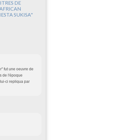
ITRES DE
'AFRICAN
IESTA SUKISA"
r" fut une oeuvre de
 de l'époque
i-ci repliqua par