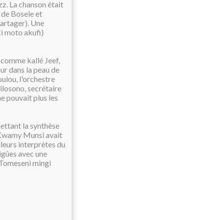
z. La chanson était
 de Bosele et
partager). Une
ki moto akufi)
 comme kallé Jeef,
ur dans la peau de
ulou, l'orchestre
ilosono, secrétaire
e pouvait plus les
ettant la synthèse
, Kwamy Munsi avait
leurs interprètes du
aigûes avec une
 Tomeseni mingi