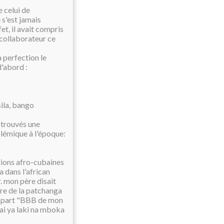
 celui de
s'est jamais
t, il avait compris
e collaborateur ce
a perfection le
d'abord :
ila, bango
trouvés une
olémique à l'époque:
ations afro-cubaines
a dans l'african
r. mon père disait
ître de la patchanga
a part "BBB de mon
ai ya laki na mboka