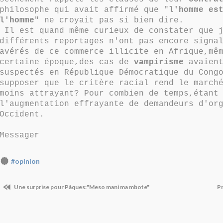
philosophe qui avait affirmé que "
l'homme es
l'homme
" ne croyait pas si bien dire.
Il est quand même curieux de constater que j
différents reportages n'ont pas encore signa
avérés de ce commerce illicite en Afrique,mê
certaine époque,des cas de
vampirisme
avaient
suspectés en République Démocratique du Cong
supposer que le critère racial rend le march
moins attrayant? Pour combien de temps,étant
l'augmentation effrayante de demandeurs d'or
Occident.
Messager
#opinion
Une surprise pour Pâques:"Meso mani ma mbote"
Pr