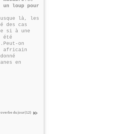
t
un loup pour
usque là, les
lé des cas
me si à une
 été
o.Peut-on
é africain
 donné
ganes en
overbe du jour(12)