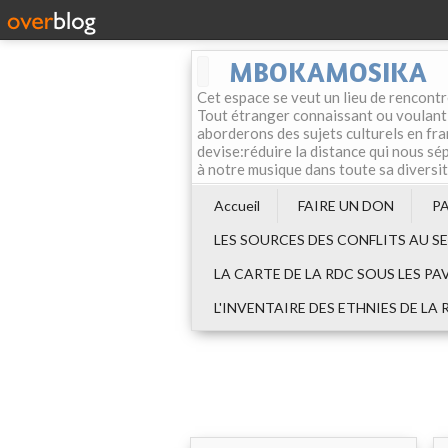
MBOKAMOSIKA
Cet espace se veut un lieu de rencontr
Tout étranger connaissant ou voulant f
aborderons des sujets culturels en fran
devise:réduire la distance qui nous sép
à notre musique dans toute sa diversi
Accueil
FAIRE UN DON
P
LES SOURCES DES CONFLITS AU S
LA CARTE DE LA RDC SOUS LES PA
L'INVENTAIRE DES ETHNIES DE LA 