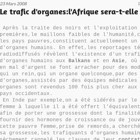
23 Mars 2008
Le trafic d'organes:l'Afrique sera-t-ell
Après la traite des noirs et l'exploitation 
premières,le maillons faibles de l'humanité,
les pays pauvres,constituent actuellement un
d'organes humains. En effet,les reportages t
radiodiffusés révèlent l'existence d'un traf
d'organes humains aux
Balkans
et en
Asie
, où
en mal d'argent se font arracher pour des mo
qui un rein,qui un organe quelconque,par des
d'organes,assistés par des équipes médicales
organes sont revendus 100 fois plus cher aux
pays occidentaux.
En Inde par exemple,on a été sidérés par le 
femme à laquelle il a été offert l'équivalen
afin de porter une grossesse dont la finalit
fournir des hormones de croissance ou de jou
cette pauvre femme,prise de remords,a cherch
sa grossesse,les trafiquants d'organes humai
sèchement rappelé les clauses de leur
contra