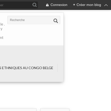
Connexion
+
Créer mon blog
e .
 y
ant
 ETHNIQUES AU CONGO BELGE