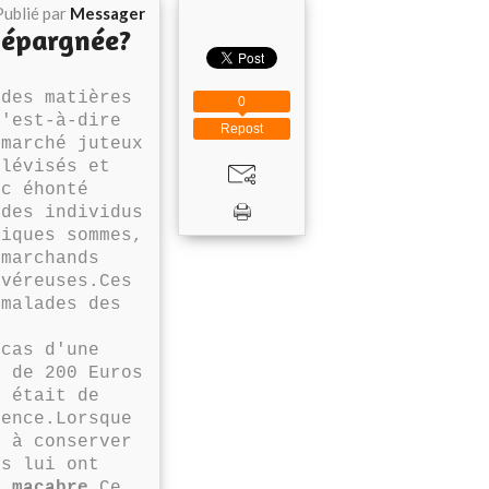
Publié par
Messager
e épargnée?
des matières
0
c'est-à-dire
Repost
 marché juteux
élévisés et
ic éhonté
 des individus
diques sommes,
 marchands
 véreuses.Ces
 malades des
cas d'une
t de 200 Euros
é était de
vence.Lorsque
é à conserver
ns lui ont
t macabre
.Ce