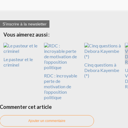
S'inscrire à la newsletter
Vous aimerez aussi :
Le pasteur et le
criminel
Cinq questions à
Debora Kayembe
U
RDC : incroyable
(*)
V
perte de
D
motivation de
R
l’opposition
politique
Commenter cet article
Ajouter un commentaire