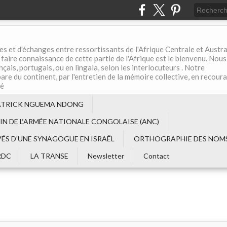
es et d'échanges entre ressortissants de l'Afrique Centrale et Austral
aire connaissance de cette partie de l'Afrique est le bienvenu. Nous
çais, portugais, ou en lingala, selon les interlocuteurs . Notre
are du continent, par l'entretien de la mémoire collective, en recour
té
ATRICK NGUEMA NDONG
EIN DE L‘ARMÉE NATIONALE CONGOLAISE (ANC)
VÉS D'UNE SYNAGOGUE EN ISRAËL
ORTHOGRAPHIE DES NOMS
RDC
LA TRANSE
Newsletter
Contact