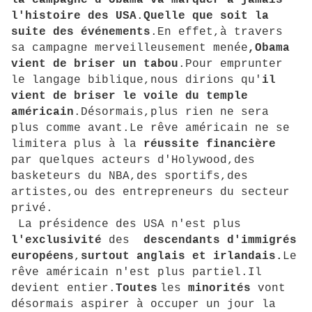
la campagne d'Obama va
marquer à jamais
l'histoire des USA
.
Quelle que soit la
suite
des événements
.En effet,à travers
sa campagne merveilleusement menée
,Obama
vient de briser un tabou
.Pour emprunter
le langage biblique,nous dirions qu'
il
vient de briser le voile du temple
américain
.Désormais,plus rien ne sera
plus comme avant.Le rêve américain ne se
limitera plus à la
réussite financière
par quelques acteurs d'Holywood,des
basketeurs du NBA,des sportifs,des
artistes,ou des entrepreneurs du secteur
privé.
La présidence des USA n'est plus
l'exclusivité
des
descendants d'immigrés
européens
,
surtout anglais et
irlandais.
Le
rêve américain n'est plus partiel.Il
devient entier.
Toute
s
les
minorités
vont
désormais aspirer à occuper un jour la