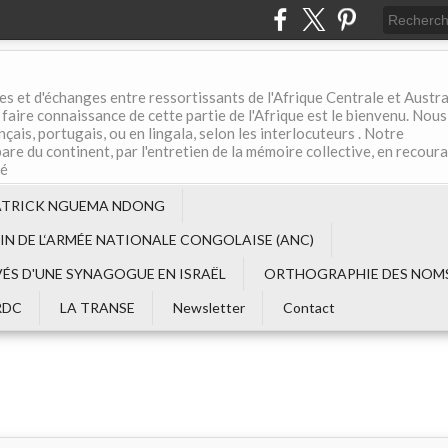
es et d'échanges entre ressortissants de l'Afrique Centrale et Austral
aire connaissance de cette partie de l'Afrique est le bienvenu. Nous
çais, portugais, ou en lingala, selon les interlocuteurs . Notre
are du continent, par l'entretien de la mémoire collective, en recour
té
ATRICK NGUEMA NDONG
EIN DE L‘ARMÉE NATIONALE CONGOLAISE (ANC)
VÉS D'UNE SYNAGOGUE EN ISRAËL
ORTHOGRAPHIE DES NOMS
RDC
LA TRANSE
Newsletter
Contact