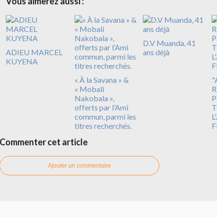
Vous aimerez aussi :
D.V Muanda, 41
ADIEU MARCEL
ans déjà
KUYENA
« À la Savana » &
"
« Mobali
R
Nakobala »,
P
offerts par l’Ami
T
commun, parmi les
L
titres recherchés.
F
Commenter cet article
Ajouter un commentaire