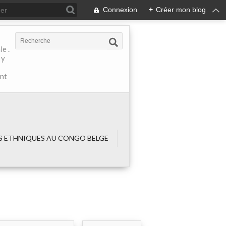
Connexion
+
Créer mon blog
e .
 y
ant
 ETHNIQUES AU CONGO BELGE