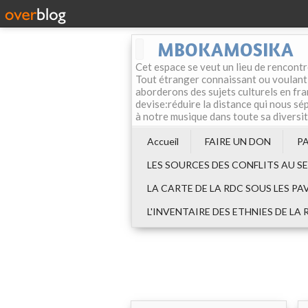
MBOKAMOSIKA
Cet espace se veut un lieu de rencontr
Tout étranger connaissant ou voulant f
aborderons des sujets culturels en fran
devise:réduire la distance qui nous sép
à notre musique dans toute sa diversi
Accueil
FAIRE UN DON
P
LES SOURCES DES CONFLITS AU S
LA CARTE DE LA RDC SOUS LES PA
L'INVENTAIRE DES ETHNIES DE LA 