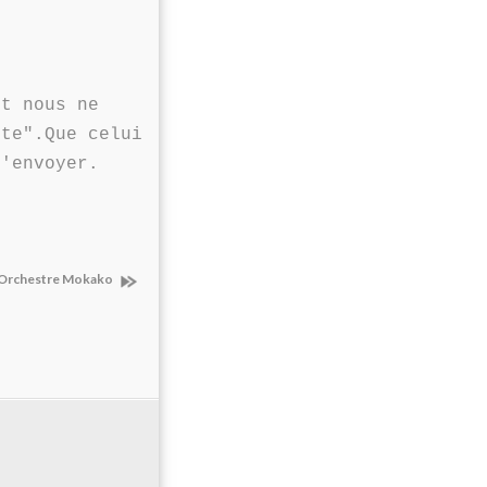
nt nous ne
ote".Que celui
l'envoyer.
Orchestre Mokako