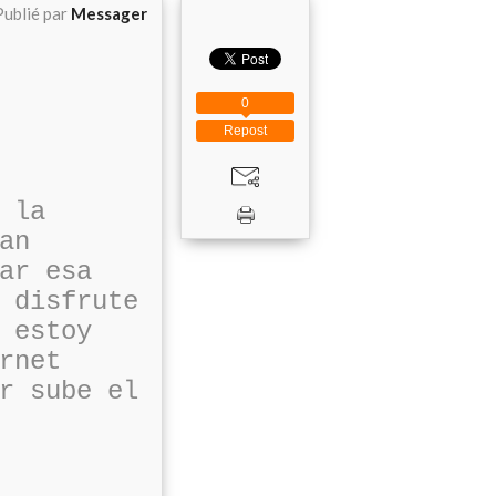
Publié par
Messager
0
Repost
 la
an
ar esa
 disfrute
 estoy
rnet
r sube el