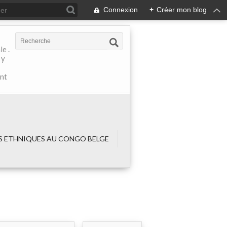
Connexion
+
Créer mon blog
e .
 y
ant
 ETHNIQUES AU CONGO BELGE