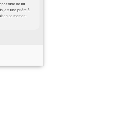
mpossible de lui
s, est une prière à
ahit en ce moment