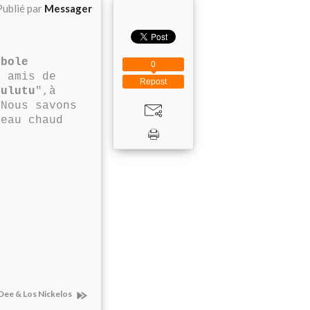
Publié par
Messager
Mbole
0
s amis de
Repost
kulutu
",à
.Nous savons
ceau chaud
.
Dee & Los Nickelos