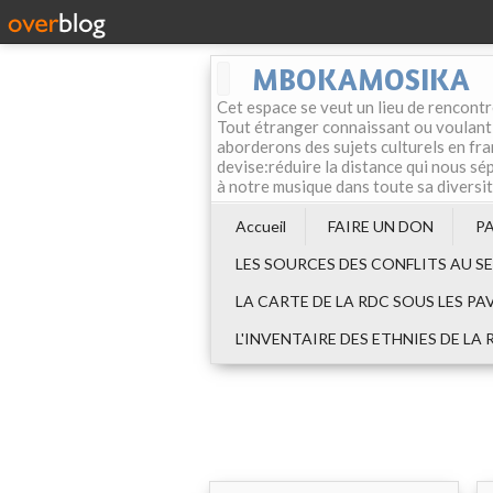
MBOKAMOSIKA
Cet espace se veut un lieu de rencontr
Tout étranger connaissant ou voulant f
aborderons des sujets culturels en fran
devise:réduire la distance qui nous sép
à notre musique dans toute sa diversi
Accueil
FAIRE UN DON
P
LES SOURCES DES CONFLITS AU S
LA CARTE DE LA RDC SOUS LES PA
L'INVENTAIRE DES ETHNIES DE LA 