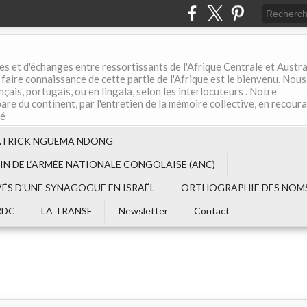
es et d'échanges entre ressortissants de l'Afrique Centrale et Austral
aire connaissance de cette partie de l'Afrique est le bienvenu. Nous
çais, portugais, ou en lingala, selon les interlocuteurs . Notre
are du continent, par l'entretien de la mémoire collective, en recour
té
ATRICK NGUEMA NDONG
EIN DE L‘ARMÉE NATIONALE CONGOLAISE (ANC)
VÉS D'UNE SYNAGOGUE EN ISRAËL
ORTHOGRAPHIE DES NOMS
RDC
LA TRANSE
Newsletter
Contact