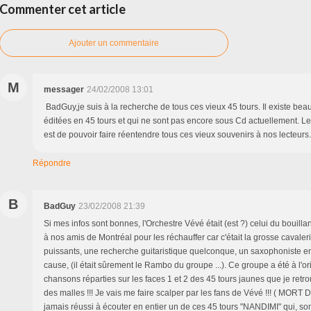
Commenter cet article
Ajouter un commentaire
M
messager
24/02/2008 13:01
BadGuy,je suis à la recherche de tous ces vieux 45 tours. Il existe b
éditées en 45 tours et qui ne sont pas encore sous Cd actuellement. Le
est de pouvoir faire réentendre tous ces vieux souvenirs à nos lecteur
Répondre
B
BadGuy
23/02/2008 21:39
Si mes infos sont bonnes, l'Orchestre Vévé était (est ?) celui du bouillant
à nos amis de Montréal pour les réchauffer car c'était la grosse cavaler
puissants, une recherche guitaristique quelconque, un saxophoniste e
cause, (il était sûrement le Rambo du groupe ...). Ce groupe a été à l'o
chansons réparties sur les faces 1 et 2 des 45 tours jaunes que je ret
des malles !!! Je vais me faire scalper par les fans de Vévé !!! ( MORT 
jamais réussi à écouter en entier un de ces 45 tours "NANDIMI" qui, so