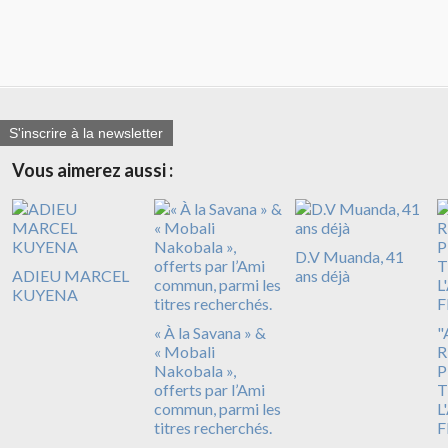
S'inscrire à la newsletter
Vous aimerez aussi :
D.V Muanda, 41
ADIEU MARCEL
ans déjà
KUYENA
« À la Savana » &
"
« Mobali
R
Nakobala »,
P
offerts par l’Ami
T
commun, parmi les
L
titres recherchés.
F