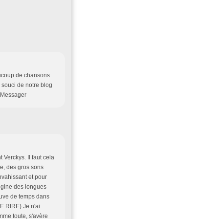
eaucoup de chansons
 souci de notre blog
s.Messager
 Verckys. Il faut cela
ie, des gros sons
nvahissant et pour
rigine des longues
rouve de temps dans
DE RIRE).Je n'ai
mme toute, s'avère