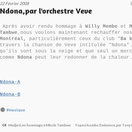
22 Février 2008
Ndona,par l'orchestre Veve
Après avoir rendu hommage à
Willy Membe
et
Tambwe
,nous voulons maintenant rechauffer no
Montréal,
particulièrement ceux du club "
Ba 
travers la chanson de Veve intitulée "Ndona"
qu'ils sont sous la neige et que seul un mor
comme
Ndona
peut leur redonner de la chaleur
Ndona-A
Ndona-B
#musique
Madjesi,en hommage à Mbole Tambwe
Topesi kombo Eminence,par Tony 