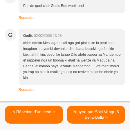
Pas de quoi cher Godis.Bon week-end
Répondre
G
Godis
02/02/2008 13:28
ahhh ndeko Messager osali nga grd plaisir ke tu peut pas
imaginer...nayembi devant ordi et bana beseki nga fort kie
kie....ahhh kin, oyebi ke tango Dilu alobi pappa na Mangembo
et rappeler nga un liboma ki etait na wenze ya Maduda na
Bandal et kombo naye ezalaki Mangembo......vraiment merci
ya trop na plaisir osali ngai pcq na revivre makmbo ebele ya
kin
Répondre
< Réaction d'un lecteur
Youyou,par Soki Vangu &
Bella-Bella >