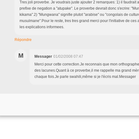
Tres joli proverbe. Je voudrais juste ajouter 2 remarques: 1) il faudrait
prefixe de negation a "atupake". Le proverbe devrait donc s'ecrire: "
kikama".2) "Mungwana" signifie plutot "arabise" ou "congolais de cultur
musulmane".Pour le reste, tres tres grand merci pour l'initiative de ces
les explications informees.
Répondre
M
Messager
01/02/2008 07:47
Merci pour cette correction.Je reconnais que mon orthograph
des lacunes.Quant à ce proverbe,il me rappelle ma grand mère
chaque fois.Je parle swahili,même si je l'écris mal.Messager