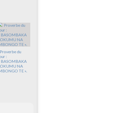
Proverbe du
our :
« BASOMBAKA
LOKUMU NA
MBONGO TE ».