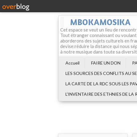
MBOKAMOSIKA
Cet espace se veut un lieu de rencontr
Tout étranger connaissant ou voulant f
aborderons des sujets culturels en fran
devise:réduire la distance qui nous sép
à notre musique dans toute sa diversi
Accueil
FAIRE UN DON
P
LES SOURCES DES CONFLITS AU S
LA CARTE DE LA RDC SOUS LES PA
L'INVENTAIRE DES ETHNIES DE LA 