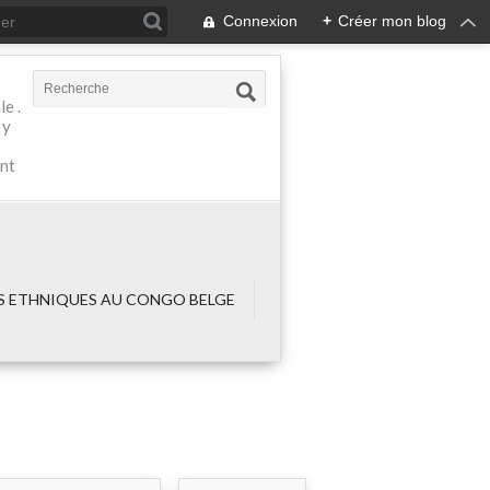
Connexion
+
Créer mon blog
e .
 y
ant
 ETHNIQUES AU CONGO BELGE