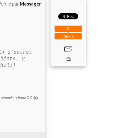
Publié par
Messager
0
Repost
En d'autres
objets, y
ahili
)
nement na bana OK