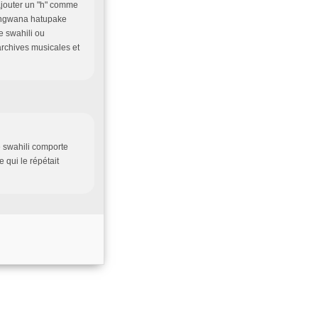
 ajouter un "h" comme
Mungwana hatupake
e swahili ou
 archives musicales et
e swahili comporte
 qui le répétait