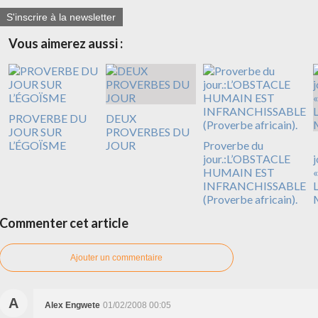
S'inscrire à la newsletter
Vous aimerez aussi :
PROVERBE DU
DEUX
JOUR SUR
PROVERBES DU
L’ÉGOÏSME
JOUR
Proverbe du
jour.:L’OBSTACLE
j
HUMAIN EST
INFRANCHISSABLE
(Proverbe africain).
Commenter cet article
Ajouter un commentaire
A
Alex Engwete
01/02/2008 00:05