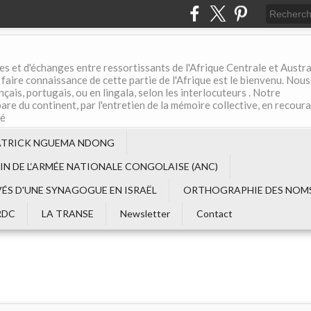
es et d'échanges entre ressortissants de l'Afrique Centrale et Austral
aire connaissance de cette partie de l'Afrique est le bienvenu. Nous
çais, portugais, ou en lingala, selon les interlocuteurs . Notre
are du continent, par l'entretien de la mémoire collective, en recour
té
ATRICK NGUEMA NDONG
EIN DE L‘ARMÉE NATIONALE CONGOLAISE (ANC)
VÉS D'UNE SYNAGOGUE EN ISRAËL
ORTHOGRAPHIE DES NOMS
RDC
LA TRANSE
Newsletter
Contact