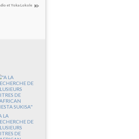
dio et Yoka Lokole
A LA
ECHERCHE DE
LUSIEURS
ITRES DE