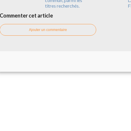
commun, parmi les
L
titres recherchés.
F
Commenter cet article
Ajouter un commentaire