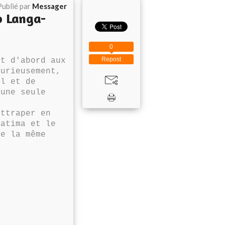
Publié par
Messager
o Langa-
0
Repost
it d'abord aux
Curieusement,
ël et de
 une seule
attraper en
Matima et le
de la même