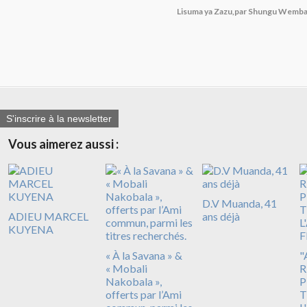
Lisuma ya Zazu,par Shungu Wemba
S'inscrire à la newsletter
Vous aimerez aussi :
D.V Muanda, 41
ADIEU MARCEL
ans déjà
KUYENA
« À la Savana » &
"
« Mobali
R
Nakobala »,
P
offerts par l’Ami
T