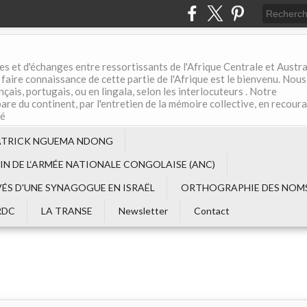
es et d'échanges entre ressortissants de l'Afrique Centrale et Austral
aire connaissance de cette partie de l'Afrique est le bienvenu. Nous
çais, portugais, ou en lingala, selon les interlocuteurs . Notre
are du continent, par l'entretien de la mémoire collective, en recour
té
ATRICK NGUEMA NDONG
EIN DE L‘ARMÉE NATIONALE CONGOLAISE (ANC)
VÉS D'UNE SYNAGOGUE EN ISRAËL
ORTHOGRAPHIE DES NOMS
RDC
LA TRANSE
Newsletter
Contact