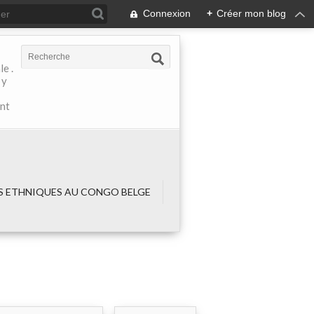
Connexion
+
Créer mon blog
e .
 y
ant
 ETHNIQUES AU CONGO BELGE