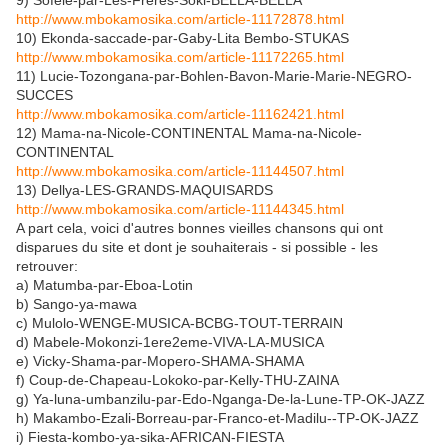
9) Sofele-par-Les-Freres-Soki-BELLA-BELLA
http://www.mbokamosika.com/article-11172878.html
10) Ekonda-saccade-par-Gaby-Lita Bembo-STUKAS
http://www.mbokamosika.com/article-11172265.html
11) Lucie-Tozongana-par-Bohlen-Bavon-Marie-Marie-NEGRO-
SUCCES
http://www.mbokamosika.com/article-11162421.html
12) Mama-na-Nicole-CONTINENTAL Mama-na-Nicole-
CONTINENTAL
http://www.mbokamosika.com/article-11144507.html
13) Dellya-LES-GRANDS-MAQUISARDS
http://www.mbokamosika.com/article-11144345.html
A part cela, voici d'autres bonnes vieilles chansons qui ont
disparues du site et dont je souhaiterais - si possible - les
retrouver:
a) Matumba-par-Eboa-Lotin
b) Sango-ya-mawa
c) Mulolo-WENGE-MUSICA-BCBG-TOUT-TERRAIN
d) Mabele-Mokonzi-1ere2eme-VIVA-LA-MUSICA
e) Vicky-Shama-par-Mopero-SHAMA-SHAMA
f) Coup-de-Chapeau-Lokoko-par-Kelly-THU-ZAINA
g) Ya-luna-umbanzilu-par-Edo-Nganga-De-la-Lune-TP-OK-JAZZ
h) Makambo-Ezali-Borreau-par-Franco-et-Madilu--TP-OK-JAZZ
i) Fiesta-kombo-ya-sika-AFRICAN-FIESTA