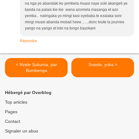
na nga ye abandaki ko yembela muasi naye soki akangeli ye
kanda na palais kie kie wana azomela masanga et azo
yemba.. nalingaka yo mingi kasi oyebaka te ezalaka soni
mingi muasi abanda mobali heee........donc toute la journee
yango na yango et lobi na tongo bayokani
Répondre
< Nzele Sukuma, par
Sosola, yoka >
Bombenga
Hébergé par Overblog
Top articles
Pages
Contact
Signaler un abus