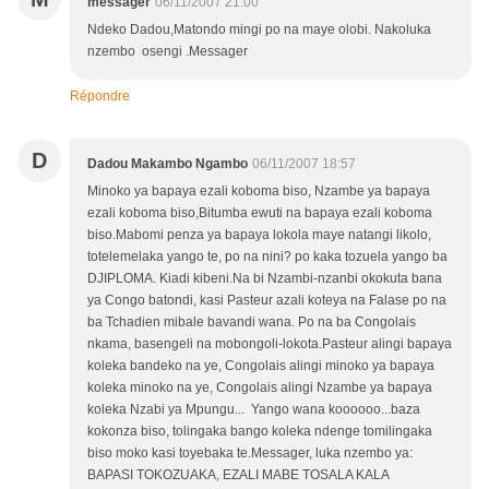
messager
06/11/2007 21:00
Ndeko Dadou,Matondo mingi po na maye olobi. Nakoluka
nzembo osengi .Messager
Répondre
D
Dadou Makambo Ngambo
06/11/2007 18:57
Minoko ya bapaya ezali koboma biso, Nzambe ya bapaya
ezali koboma biso,Bitumba ewuti na bapaya ezali koboma
biso.Mabomi penza ya bapaya lokola maye natangi likolo,
totelemelaka yango te, po na nini? po kaka tozuela yango ba
DJIPLOMA. Kiadi kibeni.Na bi Nzambi-nzanbi okokuta bana
ya Congo batondi, kasi Pasteur azali koteya na Falase po na
ba Tchadien mibale bavandi wana. Po na ba Congolais
nkama, basengeli na mobongoli-lokota.Pasteur alingi bapaya
koleka bandeko na ye, Congolais alingi minoko ya bapaya
koleka minoko na ye, Congolais alingi Nzambe ya bapaya
koleka Nzabi ya Mpungu... Yango wana koooooo...baza
kokonza biso, tolingaka bango koleka ndenge tomilingaka
biso moko kasi toyebaka te.Messager, luka nzembo ya:
BAPASI TOKOZUAKA, EZALI MABE TOSALA KALA