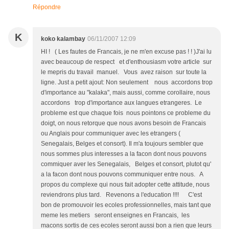
Répondre
K
koko kalambay
06/11/2007 12:09
HI ! ( Les fautes de Francais, je ne m'en excuse pas ! ! )J'ai lu
avec beaucoup de respect et d'enthousiasm votre article sur
le mepris du travail manuel. Vous avez raison sur toute la
ligne. Just a petit ajout: Non seulement nous accordons trop
d'importance au "kalaka", mais aussi, comme corollaire, nous
accordons trop d'importance aux langues etrangeres. Le
probleme est que chaque fois nous pointons ce probleme du
doigt, on nous retorque que nous avons besoin de Francais
ou Anglais pour communiquer avec les etrangers (
Senegalais, Belges et consort). Il m'a toujours sembler que
nous sommes plus interesses a la facon dont nous pouvons
commiquer aver les Senegalais, Belges et consort, plutot qu'
a la facon dont nous pouvons communiquer entre nous. A
propos du complexe qui nous fait adopter cette attitude, nous
reviendrons plus tard. Revenons a l'education !!!! C'est
bon de promouvoir les ecoles professionnelles, mais tant que
meme les metiers seront enseignes en Francais, les
macons sortis de ces ecoles seront aussi bon a rien que leurs