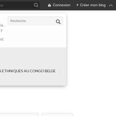
Connexion
+
Créer mon blog
e .
 y
ant
 ETHNIQUES AU CONGO BELGE