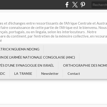
es et d'échanges entre ressortissants de l'Afrique Centrale et Austral
aire connaissance de cette partie de l'Afrique est le bienvenu. Nous
çais, portugais, ou en lingala, selon les interlocuteurs . Notre
are du continent, par l'entretien de la mémoire collective, en recour
té
ATRICK NGUEMA NDONG
EIN DE L‘ARMÉE NATIONALE CONGOLAISE (ANC)
VÉS D'UNE SYNAGOGUE EN ISRAËL
ORTHOGRAPHIE DES NOMS
RDC
LA TRANSE
Newsletter
Contact