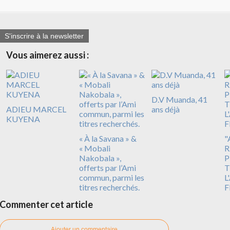
S'inscrire à la newsletter
Vous aimerez aussi :
D.V Muanda, 41
ADIEU MARCEL
ans déjà
KUYENA
« À la Savana » &
"
« Mobali
R
Nakobala »,
P
offerts par l’Ami
T
commun, parmi les
L
titres recherchés.
F
Commenter cet article
Ajouter un commentaire