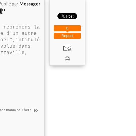
Publié par
Messager
l"
 reprenons la
0
be d'un autre
Repost
Noël",intitulé
évolué dans
azzaville,
sée mama na Thété