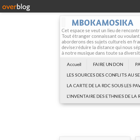
MBOKAMOSIKA
Cet espace se veut un lieu de rencontr
Tout étranger connaissant ou voulant f
aborderons des sujets culturels en fran
devise:réduire la distance qui nous sép
à notre musique dans toute sa diversi
Accueil
FAIRE UN DON
P
LES SOURCES DES CONFLITS AU S
LA CARTE DE LA RDC SOUS LES PA
L'INVENTAIRE DES ETHNIES DE LA 