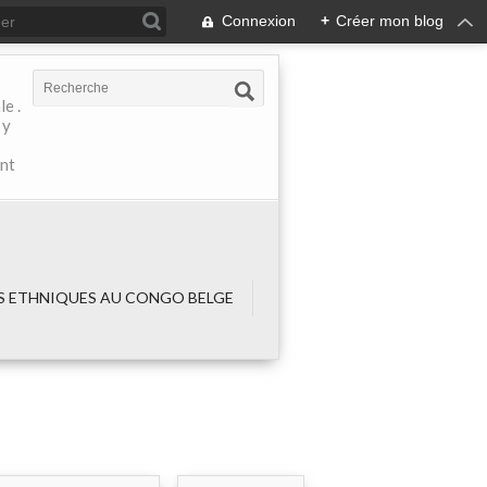
Connexion
+
Créer mon blog
e .
 y
ant
 ETHNIQUES AU CONGO BELGE