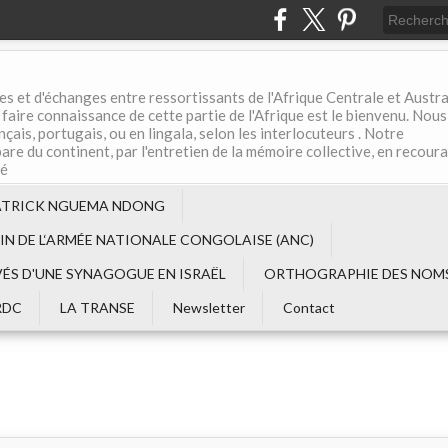
es et d'échanges entre ressortissants de l'Afrique Centrale et Austral
aire connaissance de cette partie de l'Afrique est le bienvenu. Nous
çais, portugais, ou en lingala, selon les interlocuteurs . Notre
are du continent, par l'entretien de la mémoire collective, en recour
té
ATRICK NGUEMA NDONG
EIN DE L‘ARMÉE NATIONALE CONGOLAISE (ANC)
VÉS D'UNE SYNAGOGUE EN ISRAËL
ORTHOGRAPHIE DES NOMS
RDC
LA TRANSE
Newsletter
Contact