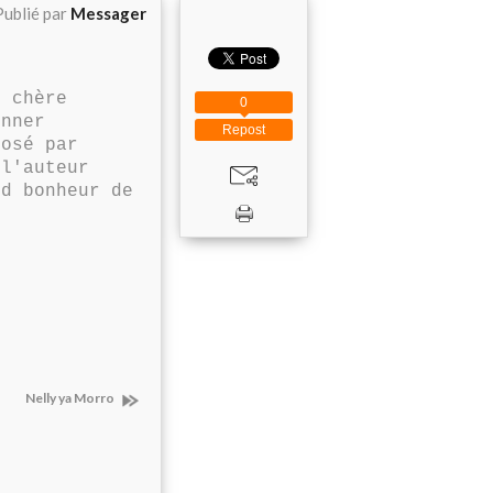
Publié par
Messager
 chère
0
onner
Repost
posé par
 l'auteur
nd bonheur de
Nelly ya Morro