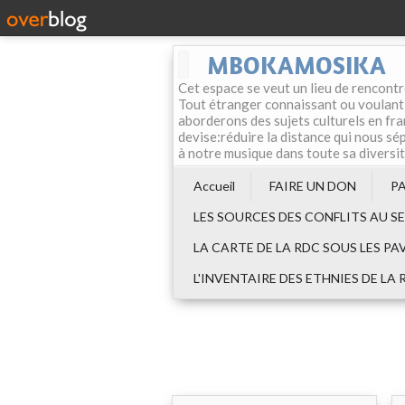
MBOKAMOSIKA
Cet espace se veut un lieu de rencontr
Tout étranger connaissant ou voulant f
aborderons des sujets culturels en fran
devise:réduire la distance qui nous sép
à notre musique dans toute sa diversi
Accueil
FAIRE UN DON
P
LES SOURCES DES CONFLITS AU S
LA CARTE DE LA RDC SOUS LES PA
L'INVENTAIRE DES ETHNIES DE LA 