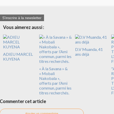
S'inscrire à la newsletter
Vous aimerez aussi :
D.V Muanda, 41
ADIEU MARCEL
ans déjà
KUYENA
« À la Savana » &
"
« Mobali
R
Nakobala »,
P
offerts par l’Ami
T
commun, parmi les
L
titres recherchés.
F
Commenter cet article
Ajouter un commentaire