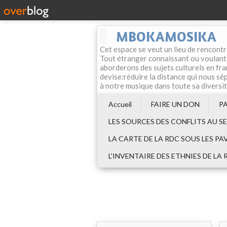
MBOKAMOSIKA
Cet espace se veut un lieu de rencontr
Tout étranger connaissant ou voulant f
aborderons des sujets culturels en fran
devise:réduire la distance qui nous sép
à notre musique dans toute sa diversi
Accueil
FAIRE UN DON
P
LES SOURCES DES CONFLITS AU S
LA CARTE DE LA RDC SOUS LES PA
L'INVENTAIRE DES ETHNIES DE LA 