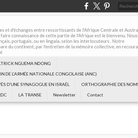
es et d'échanges entre ressortissants de l'Afrique Centrale et Austral
aire connaissance de cette partie de l'Afrique est le bienvenu. Nous
çais, portugais, ou en lingala, selon les interlocuteurs . Notre
are du continent, par l'entretien de la mémoire collective, en recour
té
ATRICK NGUEMA NDONG
EIN DE L‘ARMÉE NATIONALE CONGOLAISE (ANC)
VÉS D'UNE SYNAGOGUE EN ISRAËL
ORTHOGRAPHIE DES NOMS
RDC
LA TRANSE
Newsletter
Contact