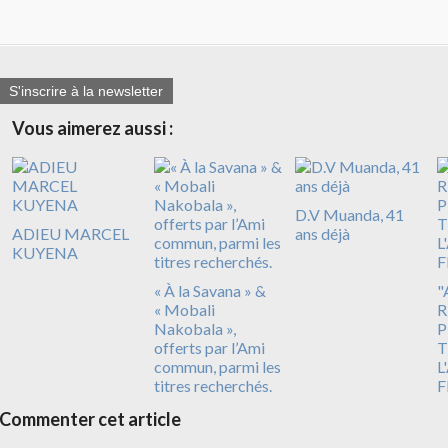
S'inscrire à la newsletter
Vous aimerez aussi :
D.V Muanda, 41
ADIEU MARCEL
ans déjà
KUYENA
« À la Savana » &
"
« Mobali
R
Nakobala »,
P
offerts par l’Ami
T
commun, parmi les
L
titres recherchés.
F
Commenter cet article