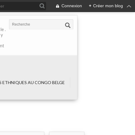
Connexion
+
Créer mon blog
e .
 y
ant
 ETHNIQUES AU CONGO BELGE