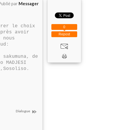
Publié par
Messager
rer le choix
0
après avoir
Repost
 nous
aud:
c sakumuna, de
io MADJESI
n,Sosoliso.
Dialogue