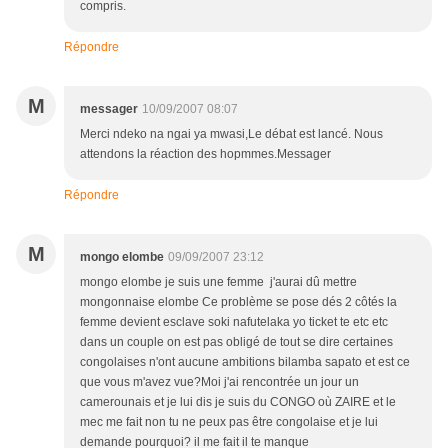
compris.
Répondre
M
messager
10/09/2007 08:07
Merci ndeko na ngai ya mwasi,Le débat est lancé. Nous
attendons la réaction des hopmmes.Messager
Répondre
M
mongo elombe
09/09/2007 23:12
mongo elombe je suis une femme j'aurai dû mettre
mongonnaise elombe Ce problème se pose dés 2 côtés la
femme devient esclave soki nafutelaka yo ticket te etc etc
dans un couple on est pas obligé de tout se dire certaines
congolaises n'ont aucune ambitions bilamba sapato et est ce
que vous m'avez vue?Moi j'ai rencontrée un jour un
camerounais et je lui dis je suis du CONGO où ZAIRE et le
mec me fait non tu ne peux pas être congolaise et je lui
demande pourquoi? il me fait il te manque