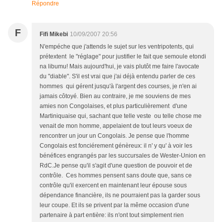
Répondre
F
Fifi Mikebi
10/09/2007 20:56
N'empéche que j'attends le sujet sur les ventripotents, qui
prétextent le "réglage" pour justifier le fait que semoule etondi
na libumu! Mais aujourd'hui, je vais plutôt me faire l'avocate
du "diable". S'il est vrai que j'ai déjà entendu parler de ces
hommes qui gérent jusqu'à l'argent des courses, je n'en ai
jamais côtoyé. Bien au contraire, je me souviens de mes
amies non Congolaises, et plus particulièrement d'une
Martiniquaise qui, sachant que telle veste ou telle chose me
venait de mon homme, appelaient de tout leurs voeux de
rencontrer un jour un Congolais. Je pense que l'homme
Congolais est fonciérement génèreux: il n' y qu' à voir les
bénéfices engrangés par les succursales de Wester-Union en
RdC.Je pense qu'il s'agit d'une question de pouvoir et de
contrôle. Ces hommes pensent sans doute que, sans ce
contrôle qu'il exercent en maintenant leur épouse sous
dépendance financière, ils ne pourraient pas la garder sous
leur coupe. Et ils se privent par la même occasion d'une
partenaire à part entière: ils n'ont tout simplement rien