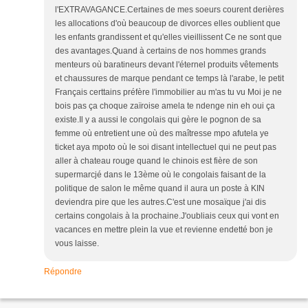
l'EXTRAVAGANCE.Certaines de mes soeurs courent derières
les allocations d'où beaucoup de divorces elles oublient que
les enfants grandissent et qu'elles vieillissent Ce ne sont que
des avantages.Quand à certains de nos hommes grands
menteurs où baratineurs devant l'éternel produits vêtements
et chaussures de marque pendant ce temps là l'arabe, le petit
Français certtains préfère l'immobilier au m'as tu vu Moi je ne
bois pas ça choque zaïroise amela te ndenge nin eh oui ça
existe.Il y a aussi le congolais qui gère le pognon de sa
femme où entretient une où des maîtresse mpo afutela ye
ticket aya mpoto où le soi disant intellectuel qui ne peut pas
aller à chateau rouge quand le chinois est fière de son
supermarcjé dans le 13ème où le congolais faisant de la
politique de salon le même quand il aura un poste à KIN
deviendra pire que les autres.C'est une mosaïque j'ai dis
certains congolais à la prochaine.J'oubliais ceux qui vont en
vacances en mettre plein la vue et revienne endetté bon je
vous laisse.
Répondre