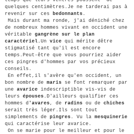
temps que leurs ventres poussent de
quelques centimètres.Je ne tarderai pas à
revenir sur ces
bedonnants
.
Mais durant ma ronde, j'ai déniché chez
de nombreux hommes vivant en occident une
véritable
gangrène sur le plan
caractériel.
Un
vice
qui mérite dêtre
stigmatisé tant qu'il est encore
temps.Peut-être que vous pourriez aider
ces pingres d'hommes par vos précieux
conseils.
En effet,il s'avère qu'en occident, un
bon nombre de
maris
se font remarquer par
une
avarice
indescriptible vis-vis de
leurs
épouses
.D'ailleurs qualifier ces
hommes d
'avares
, de
radins
ou de
chiches
serait très léger.Ils sont tout
simplements de
pingres
. Vu la
mesquinerie
qui caractérise leur avarice.
On se marie pour le meilleur et pour le