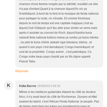
chanson d'une femme rongée par la stérilité, insultéé car elle
n'a pas d'enfant.Quant à la chanson &quot;Pic nic ya
N'selé&quot; à bord de la ford et la musique de fiesta national
pour partager la route, on s'évade. Et comme Kinshasa
depuis la nuit de temps est une capitale magique,c'est au
&quot;Club 53&quot; qu'il fau aller pour siroter un verre,mais
après il assister au concert de Roch..&quot;Nasilisi kuna
nalandi fieta national kobina mama ya rumba ya bana mboka
, na yebi te kuna chérie alakaki ngai tokutana, tobina...et
quand il son pays c'est dans&quot; Congo Avenir&quot; et
cest de la prophétie. Congo avenir , c'est patriotique, Ce
Congo notre beau pays chanté par un fils digne appelé
Pascal Tabu.
Répondre
K
Kidia Barros
26/08/2014 08:36
Même si les meilleurs guitaristes étaient du côté du docteur
Nico, il n'y avait deuil du côté de Rochereau .Guvano et Attel
avaient du talent. c'est l'African Fiesta National ,le peuple. Pas
de temps mort dans les tubes qui inonderont le pays et