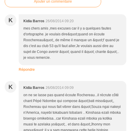
Ajouter un commentaire
K
Kidia Barros
26/08/2014 09:20
mes chers amis ,mes excuses car il y a quelques fautes
d'ortographe. je voulais dire&quot;quand on écoute
Roochereau&quot;, de même il manque un &quot;t' quand je
dis c'est au club 53 qu'il faut aller.Je voulais aussi dire au
sujet de Congo avenir &quot; quand il &quot; chante &quot;..
je vous remercie.
Répondre
K
Kidia Barros
26/08/2014 09:09
on ne se lasse pas quand écoute Rochereau...il récrute côté
chant Pépé Ndombe qui compose &quot;bati miso&quot;,
Rochereau qui nous fait vibrer dans &quot;Souza ngai nakeyi
n'America, nayebi tokabuani tobalani .. Kinshasa ezali mboka
bisengo omikebisa...car Kinshasa ezali mboka ya kotika
muasi te azelaka yo&quot;.. et dans &quot;Jhonny mon
amour&quot; il y a sam mangwana cette belle histoire