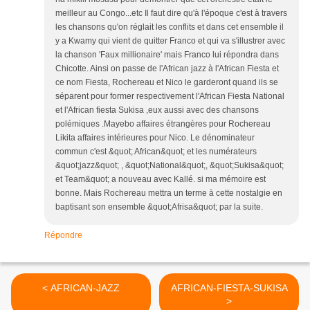
meilleur au Congo...etc Il faut dire qu'à l'époque c'est à travers
les chansons qu'on réglait les conflits et dans cet ensemble il
y a Kwamy qui vient de quitter Franco et qui va s'illustrer avec
la chanson 'Faux millionaire' mais Franco lui répondra dans
Chicotte. Ainsi on passe de l'African jazz à l'African Fiesta et
ce nom Fiesta, Rochereau et Nico le garderont quand ils se
séparent pour former respectivement l'African Fiesta National
et l'African fiesta Sukisa ,eux aussi avec des chansons
polémiques .Mayebo affaires étrangères pour Rochereau
Likita affaires intérieures pour Nico. Le dénominateur
commun c'est &quot; African&quot; et les numérateurs
&quot;jazz&quot; , &quot;National&quot;, &quot;Sukisa&quot;
et Team&quot; a nouveau avec Kallé. si ma mémoire est
bonne. Mais Rochereau mettra un terme à cette nostalgie en
baptisant son ensemble &quot;Afrisa&quot; par la suite.
Répondre
< AFRICAN-JAZZ
AFRICAN-FIESTA-SUKISA
>