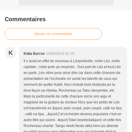
Commentaires
Ajouter un commentaire
K
Kidia Barros
24/08/2014 02:10
Il y avait en effet du nouveau à Léopoldville, notre Léo, notre
capitale ; notre poto ya moyindo...Tout part de Léo et tout Léo
en parle .Léo vibre pour ainsi dire car dans cette chanson de
présentation de l'orchestre on vante les talents de ceux qui
viennent de quitter Kallé. Nico mobali bola lindanda po ta
bina façon ya mboka, Rochereau ya Tabu okoyemba..etc.
Mais la particularité de cette chanson est le son aigu et
magistral de la guitare du docteur Nico que les petits de Léo
ont transformé en &quot; pain coupé, pain coupé, café na lipa
, café na lipa....&quot;Cet orchestre devenu populaire c'est un
autre titre qui suivra : &quot;Tokei koyekola&quot; et cette fois
Rochereau chante: Tango ekoki fiesta atika bino po akende
na mikili mosusu pour démontrer que cet orchestre était le