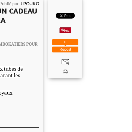
Publié par
J.POUKO
UN CADEAU
LA
0
 MBOKATIERS POUR
Repost
ux tubes de
arant les
joyaux