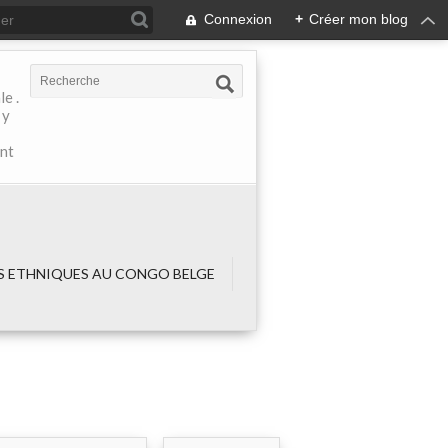
Connexion
+
Créer mon blog
e .
 y
ant
 ETHNIQUES AU CONGO BELGE