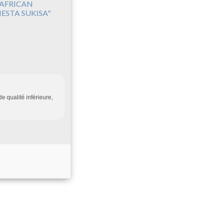
'AFRICAN
IESTA SUKISA"
 qualité inférieure,