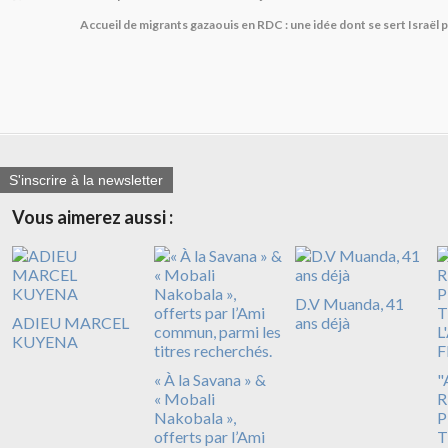
Accueil de migrants gazaouis en RDC : une idée dont se sert Israël 
S'inscrire à la newsletter
Vous aimerez aussi :
D.V Muanda, 41
ADIEU MARCEL
ans déjà
KUYENA
« À la Savana » &
"
« Mobali
R
Nakobala »,
P
offerts par l’Ami
T