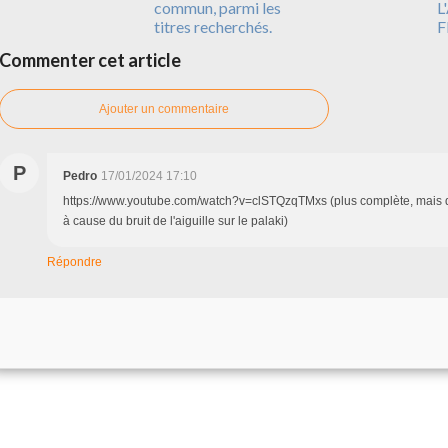
commun, parmi les
L
titres recherchés.
F
Commenter cet article
Ajouter un commentaire
P
Pedro
17/01/2024 17:10
https://www.youtube.com/watch?v=clSTQzqTMxs (plus complète, mais de
à cause du bruit de l'aiguille sur le palaki)
Répondre