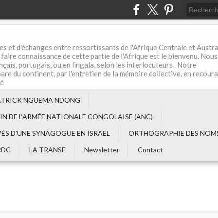
es et d'échanges entre ressortissants de l'Afrique Centrale et Austral
aire connaissance de cette partie de l'Afrique est le bienvenu. Nous
çais, portugais, ou en lingala, selon les interlocuteurs . Notre
are du continent, par l'entretien de la mémoire collective, en recour
té
ATRICK NGUEMA NDONG
EIN DE L‘ARMÉE NATIONALE CONGOLAISE (ANC)
VÉS D'UNE SYNAGOGUE EN ISRAËL
ORTHOGRAPHIE DES NOMS
RDC
LA TRANSE
Newsletter
Contact