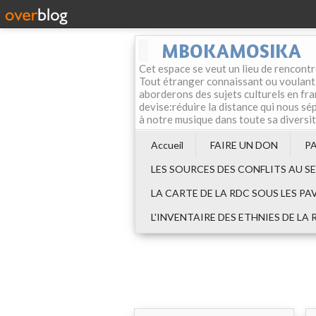
MBOKAMOSIKA
Cet espace se veut un lieu de rencontr
Tout étranger connaissant ou voulant f
aborderons des sujets culturels en fran
devise:réduire la distance qui nous sép
à notre musique dans toute sa diversi
Accueil
FAIRE UN DON
P
LES SOURCES DES CONFLITS AU S
LA CARTE DE LA RDC SOUS LES PA
L'INVENTAIRE DES ETHNIES DE LA 