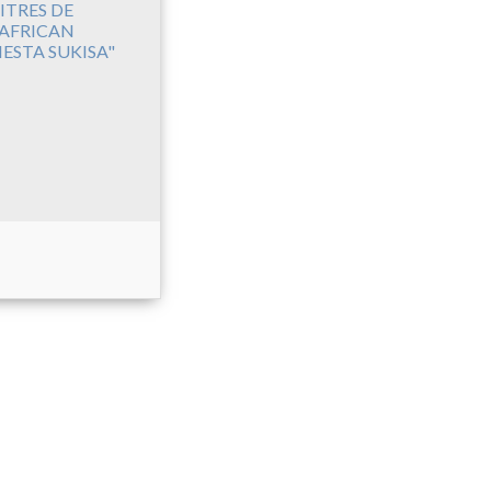
ITRES DE
'AFRICAN
IESTA SUKISA"