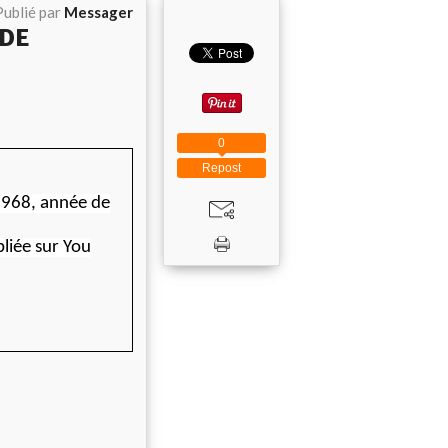
Publié par
Messager
 DE
0
Repost
1968, année de
bliée sur You