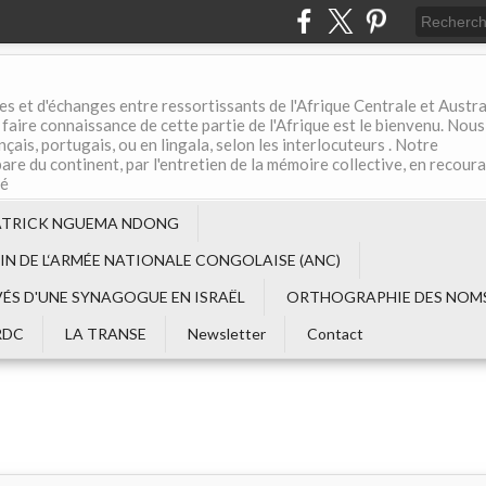
es et d'échanges entre ressortissants de l'Afrique Centrale et Austral
aire connaissance de cette partie de l'Afrique est le bienvenu. Nous
çais, portugais, ou en lingala, selon les interlocuteurs . Notre
are du continent, par l'entretien de la mémoire collective, en recour
té
ATRICK NGUEMA NDONG
EIN DE L‘ARMÉE NATIONALE CONGOLAISE (ANC)
VÉS D'UNE SYNAGOGUE EN ISRAËL
ORTHOGRAPHIE DES NOMS
RDC
LA TRANSE
Newsletter
Contact