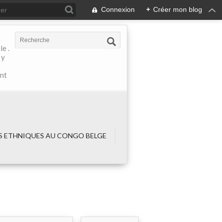
Connexion
+
Créer mon blog
e .
 y
ant
 ETHNIQUES AU CONGO BELGE