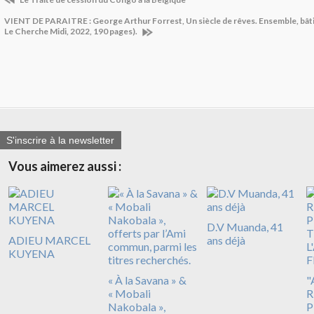
VIENT DE PARAITRE : George Arthur Forrest, Un siècle de rêves. Ensemble, bâtis
Le Cherche Midi, 2022, 190 pages).
S'inscrire à la newsletter
Vous aimerez aussi :
D.V Muanda, 41
ADIEU MARCEL
ans déjà
KUYENA
« À la Savana » &
"
« Mobali
R
Nakobala »,
P