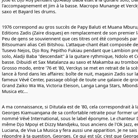
l'accompagnement et Jim à la basse. Macropo Munange et Vercky
saxo et Bayard les drums.
1976 correspond au gros succès de Papy Baluti et Muana Mburu,
Editions Zadis (Zaïre disques) en remplacement de son premier l
Peu de gens se souviennent que ces titres ont été composés par
Bitsoumani alias Celi Bitshou. L'attaque-chant était composée d
Tusevo Nejos, Djo Roy, Pepitho Fukiau pendant que Lambion pren
solo, Aladji Baba ''descendait'' à la guitare rythmique, Ndolo et Ce
basse. Dibuidi et Sax Matalanza au saxo et Makamba au trombo
Grosso modo, entre '76 et '80, Verckys se met en retrait de la sc
lance à fond dans les affaires: boîte de nuit, magasin Zadis sur la 
fameux Vévé Center, passage obligé de toute une galaxie de gr
Grand Zaïko Wa Wa, Victoria Eleison, Langa Langa Stars, Mbond
Musica etc...
A ma connaissance, si Ditutala est de '80, cela correspondrait à l
Georges Kiamuangana de sa confortable retraite pour former u
nommé Vévé International, sous le label éponyme. Le chanteur 
même Djo Mpoyi et Dizzy Mandjeku, tous anciens de l'Ok Jazz, en
Luciana, de Viva La Musica y fera aussi une apparition. Je ne sais p
répondre à ta question, Georges. Ce qui est sûr, c'est que Geo