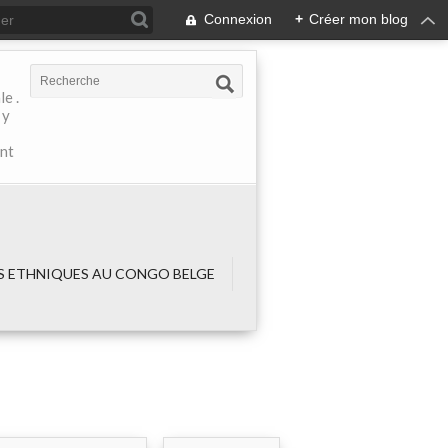
Connexion
+
Créer mon blog
e .
 y
ant
 ETHNIQUES AU CONGO BELGE