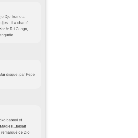
Djo Djo Ikomo a
jesi...il a chanté
<br /> Rd Congo,
Kangudie
Sur disque. par Pepe
oko baboyi et
adjesi...faisait
ès remarqué de Djo