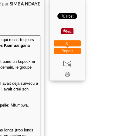
é par
SIMBA NDAYE
qui renait toujours
0
es Kiamuangana
Repost
it parié un kopeck ni
ndemain, le groupe
l avait déjà survécu à
il avait créé son
a pelle: Mfumbwa,
s longs (trop longs
s
, un ancien de