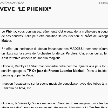
25 Février 2022
Publi
VEVE ''LE PHENIX''
Le
Phénix,
vous connaissez sûrement? Cet oiseau de la mythologie grecque 
de ses cendres. Telle peut être qualifiée ''la résurrection'' du
Vévé
de
Georg
Mateta
.
En effet, au lendemain du départ fracassant des
MADJESI
, personne n'aura
un likuta sur la survie de l'orchestre fondé par
Verckys.
Car, et du jour au le
s'est retrouvé orphelin de son trio magique.
Orphelin, Verckys? C'était mal connaître notre homme. Quatre ans plus tôt, i
son limogeage du
TP
Ok jazz
de
Franco Luambo Makiadi.
Dans la foulée, 
propre groupe, le Vévé.
Irruption fracassante sur la scène musicale congolaise, avec des tubes à l
Bankoko ba boyi, etc...
Orphelin, le Vévé? Qu'à cela ne tienne...Georges Kiamuangana, qui a les bra
diront certains), recrute de nouveaux chanteurs. Viennent à lui
Tusévo Nejo