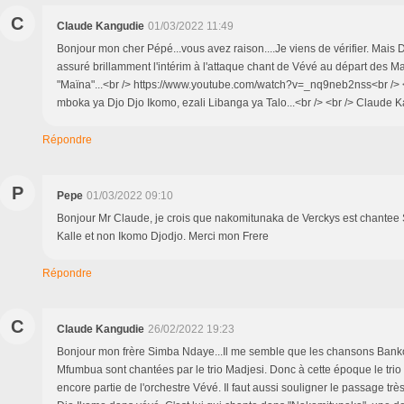
C
Claude Kangudie
01/03/2022 11:49
Bonjour mon cher Pépé...vous avez raison....Je viens de vérifier. Mais 
assuré brillamment l'intérim à l'attaque chant de Vévé au départ des Mad
"Maïna"...<br /> https://www.youtube.com/watch?v=_nq9neb2nss<br /> 
mboka ya Djo Djo Ikomo, ezali Libanga ya Talo...<br /> <br /> Claude 
Répondre
P
Pepe
01/03/2022 09:10
Bonjour Mr Claude, je crois que nakomitunaka de Verckys est chantee 
Kalle et non Ikomo Djodjo. Merci mon Frere
Répondre
C
Claude Kangudie
26/02/2022 19:23
Bonjour mon frère Simba Ndaye...Il me semble que les chansons Bank
Mfumbua sont chantées par le trio Madjesi. Donc à cette époque le trio M
encore partie de l'orchestre Vévé. Il faut aussi souligner le passage tr