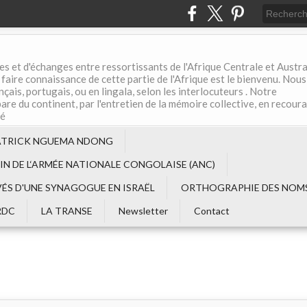
es et d'échanges entre ressortissants de l'Afrique Centrale et Austral
aire connaissance de cette partie de l'Afrique est le bienvenu. Nous
çais, portugais, ou en lingala, selon les interlocuteurs . Notre
are du continent, par l'entretien de la mémoire collective, en recour
té
ATRICK NGUEMA NDONG
EIN DE L‘ARMÉE NATIONALE CONGOLAISE (ANC)
VÉS D'UNE SYNAGOGUE EN ISRAËL
ORTHOGRAPHIE DES NOMS
RDC
LA TRANSE
Newsletter
Contact