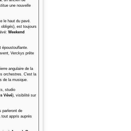
titue une nouvelle
te le haut du pavé.
obligés), est toujours
Vévé:
Weekend
t époustouflante.
ouvent, Verckys prête
rre angulaire de la
s orchestres. C'est la
es de la musique.
s, studio
ns Vévé
), visibilité sur
s parleront de
a tout appris auprès