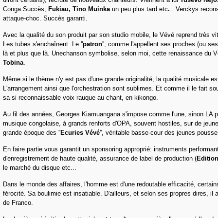
Conga Succès,
Fukiau, Tino Muinka
un peu plus tard etc
.
.. Verckys recons
attaque-choc. Succès garanti.
Avec la qualité du son produit par son studio mobile, le Vévé reprend très vi
Les tubes s'enchaînent. Le ''
patron
'', comme l'appellent ses proches (ou ses 
là et plus que là. Unechanson symbolise, selon moi, cette renaissance du 
Tobina
.
Même si le thème n'y est pas d'une grande originalité, la qualité musicale es
L'arrangement ainsi que l'orchestration sont sublimes. Et comme il le fait s
sa si reconnaissable voix rauque au chant, en kikongo.
Au fil des années, Georges Kiamuangana s'impose comme l'une, sinon LA pie
musique congolaise, à grands renforts d'OPA, souvent hostiles, sur de jeune
grande époque des ''
Ecuries Vévé
'', véritable basse-cour des jeunes pouss
En faire partie vous garantit un sponsoring approprié: instruments performant
d'enregistrement de haute qualité, assurance de label de production (
Editio
le marché du disque etc...
Dans le monde des affaires, l'homme est d'une redoutable efficacité, certain
férocité. Sa boulimie est insatiable. D'ailleurs, et selon ses propres dires, il 
de Franco.