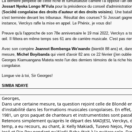
La dernière péripétie de cette riche et tumultueuse carrière l'a opposé l'an de
Jossart Nyoka
Longo M'Vula
pour la présidence du conseil d'administrat
(
Société congolaise des droits d'auteur et des droits voisins
). Une batai
s'est terminée devant les tribunaux. Résultat des courses? Si Jossart gagn
instance, Verckys rafle la mise en appel. Le Phénix, je vous dis!
Preuve qu'à l'approche de son 78e anniversaire le 19 mai 2022, Verckys a t
œil. Il fêtera en même temps ses 61 ans de carrière musicale. C'est pas rie
Avec son compère
Jeannot Bombenga We'wando
(bientôt 88 ans) et, dan
mesure,
Michel Boyibanda
qui vient d'avoir 82 ans ce 22 février (j'en oubli
Georges Kiamuangana Mateta reste l'un des derniers témoins de la riche his
congolaise.
Longue vie à toi, Sir Georges!
SIMBA NDAYE
Georges,
Dans une certaine mesure, ta question rejoint celle de Blondé e
d'instabilité dans les formations musicales congolaises. En effet,
1981, un gros paquet de chanteurs et instrumentistes sont passé
Retenons simplement qu'après le départ des MADJESI, Verckys, 
temp, a eu recours, au chant, à: Kelly Makiadi, Tusevo Nejos, Pe
José et Djo Roy pendant qu'Aladji Baba était à la guitare solo, Da