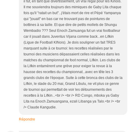
il fut, en tant que divertissement, un vrai régal pour les Kinois.
Il me souviendra toujours des mimiques de Gaby Lita chaque
fois qu'il "ratait un but"...j'étais mort de rire et Pépé Yampanya
qui "jouait" en bas car ne trouvant pas de pointures de
bottines à sa taille. Et que dire de petits mollets de Shungu
Wembadio ??? Seul Enoch Zamuanga fut un vrai footballeur
car il jouait dans Juventus Vijana comme back...en Lifkin
(Ligue de Football KINois). Je dois souligner un fait TRES
marquant suite à ce tournoi: les recettes réalisées par le
tournoi des musiciens dépassaient celles réalisées dans les
matches du championnat de foot normal, Lifkin. Les clubs de
la Lifkin entamèrent une grève pour exiger la revue à la
hausse des recettes du championnat...avec en tête les 3
grands clubs de l'époque. Suite à cette bronca des clubs de la
Lifkin, le stade du 20 mai, Grand Libulu, ne vit plus ce genre
de tournoi qui permettait de voir les détournements des
recettes à la Lifkin...<br /> <br /> RD Congo, mboka ya Gaby
Lita na Enoch Zamuangana, ezali Libanga ya Talo.<br /> <br
/> Claude Kangudie.
Répondre