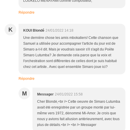
LOUKELO MENAYAMI comme compositeur,
Répondre
K
KOUI Blondé
24/01/2022 14:18
Une dernière chose les amis mbokatiers! Cette chanson que
Samuel a utilisée pour accompagner l'article du jour est de
Simaro a-t-il dit. Mais je voudrais savoir s'il s'agit du Poète
Simaro Lutumba? Je demande cela parce que la voix et
l'orchestration sont différentes de celles dont je suis habitué
chez cet artiste.. Avec quel ensemble Simaro joue ici?
Répondre
M
Messager
24/01/2022 15:58
Cher Blondė,<br /> Cette oeuvre de Simaro Lutumba
avait ėtė enregistrėe par un groupe montė par lui-
même vers 1972, dėnommė Mi-Amor. Je crois que
nous y avions fait allusion antėrieurement, avec tous
plus de dėtails.<br /> <br /> Messager