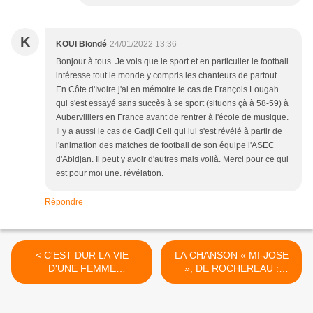
K
KOUI Blondé
24/01/2022 13:36
Bonjour à tous. Je vois que le sport et en particulier le football
intéresse tout le monde y compris les chanteurs de partout.
En Côte d'Ivoire j'ai en mémoire le cas de François Lougah
qui s'est essayé sans succès à se sport (situons çà à 58-59) à
Aubervilliers en France avant de rentrer à l'école de musique.
Il y a aussi le cas de Gadji Celi qui lui s'est révélé à partir de
l'animation des matches de football de son équipe l'ASEC
d'Abidjan. Il peut y avoir d'autres mais voilà. Merci pour ce qui
est pour moi une. révélation.
Répondre
< C'EST DUR LA VIE
LA CHANSON « MI-JOSE
D'UNE FEMME
», DE ROCHEREAU :
CELIBATAIRE
RECHERCHÉE PAR JEAN-
(TRADUCTION)
PAUL KITENGE MUANDI >