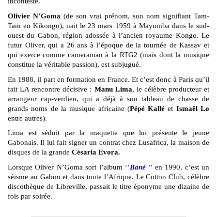
incontesté.
Olivier N’Goma
(de son vrai prénom, son nom signifiant Tam-
Tam en Kikongo), nait le 23 mars 1959 à Mayumba dans le sud-
ouest du Gabon, région adossée à l’ancien royaume Kongo. Le
futur Oliver, qui a 26 ans à l’époque de la tournée de Kassav et
qui exerce comme cameraman à la RTG2 (mais dont la musique
constitue la véritable passion), est subjugué.
En 1988, il part en formation en France. Et c’est donc à Paris qu’il
fait LA rencontre décisive :
Manu Lima
, le célèbre producteur et
arrangeur cap-verdien, qui a déjà à son tableau de chasse de
grands noms de la musique africaine (
Pépé Kallé
et
Ismaël Lo
entre autres).
Lima est séduit par la maquette que lui présente le jeune
Gabonais. Il lui fait signer un contrat chez Lusafrica, la maison de
disques de la grande
Césaria Evora.
Lorsque Oliver N’Goma sort l’album
‘’
Bané
’’
en 1990, c’est un
séisme au Gabon et dans toute l’Afrique. Le Cotton Club, célèbre
discothèque de Libreville, passait le titre éponyme une dizaine de
fois par soirée.