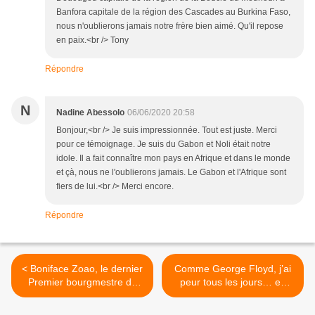
Banfora capitale de la région des Cascades au Burkina Faso,
nous n'oublierons jamais notre frère bien aimé. Qu'il repose
en paix.<br /> Tony
Répondre
N
Nadine Abessolo
06/06/2020 20:58
Bonjour,<br /> Je suis impressionnée. Tout est juste. Merci
pour ce témoignage. Je suis du Gabon et Noli était notre
idole. Il a fait connaître mon pays en Afrique et dans le monde
et çà, nous ne l'oublierons jamais. Le Gabon et l'Afrique sont
fiers de lui.<br /> Merci encore.
Répondre
< Boniface Zoao, le dernier
Comme George Floyd, j’ai
Premier bourgmestre de
peur tous les jours… en
Kinshasa
Suisse >