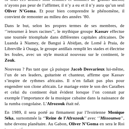
n’ayons pas peur de l’affirmer, il n’y a eu et il n’y aura qu’un seul
Oliver N’Goma
. Et pour bien comprendre le phénomène, il
convient de remonter au milieu des années ’80.
Dans le but, selon les propres termes de ses membres, de
‘’retourner à leurs racines’’, le mythique groupe
Kassav
effectue
une tournée triomphale dans différentes capitales africaines. De
Luanda à Niamey, de Bangui à Abidjan, de Lomé à Praia, de
Libreville à Ouaga, le groupe antillais remplit les stades et électrise
les foules, avec un style musical nouveau sur le continent, le
Zouk
.
Nouveau ? Pas tant que çà puisque
Jacob Desvarieux
lui-même,
l’un de ses leaders, guitariste et chanteur, affirme que Kassav
s’inspire de rythmes africains. Il n’en fallait pas plus pour
engendrer son clone africain.
Le mariage entre le son des Caraïbes
et celui du continent était évident lorsque l’on connait par
exemple l’importance de la musique cubaine dans la naissance de
la rumba congolaise.
L’
Afrozouk
était né.
En 1989, il sera porté au firmament par l’Ivoirienne
Monique
Séka
, surnommée la ‘
’Reine de l’Afrozouk
’’ avec ‘’
Missounwa
’’,
tube devenu planétaire. Au Gabon,
Oliver N’Goma
en sera le Roi