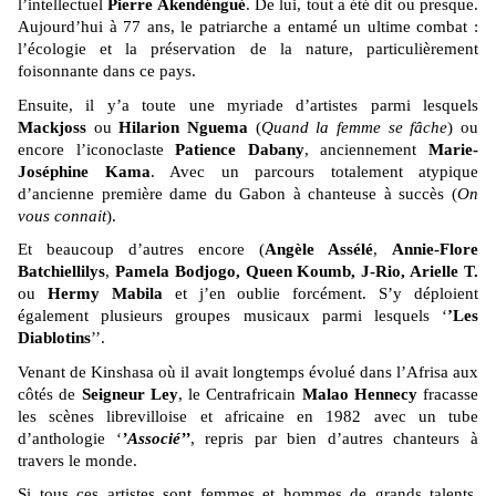
l’intellectuel
Pierre Akendéngué
. De lui, tout a été dit ou presque.
Aujourd’hui à 77 ans, le patriarche a entamé un ultime combat :
l’écologie et la préservation de la nature, particulièrement
foisonnante dans ce pays.
Ensuite, il y’a toute une myriade d’artistes parmi lesquels
Mackjoss
ou
Hilarion Nguema
(
Quand la femme se fâche
) ou
encore l’iconoclaste
Patience Dabany
, anciennement
Marie-
Joséphine Kama
. Avec un parcours totalement atypique
d’ancienne première dame du Gabon à chanteuse à succès (
On
vous connait
).
Et beaucoup d’autres encore (
Angèle Assélé
,
Annie-Flore
Batchiellilys
,
Pamela Bodjogo, Queen Koumb, J-Rio, Arielle T.
ou
Hermy Mabila
et j’en oublie forcément. S’y déploient
également plusieurs groupes musicaux parmi lesquels ‘
’Les
Diablotins
’’.
Venant de Kinshasa où il avait longtemps évolué dans l’Afrisa aux
côtés de
Seigneur Ley
, le Centrafricain
Malao Hennecy
fracasse
les scènes librevilloise et africaine en 1982 avec un tube
d’anthologie ‘
’Associé’’
, repris par bien d’autres chanteurs à
travers le monde.
Si tous ces artistes sont femmes et hommes de grands talents,