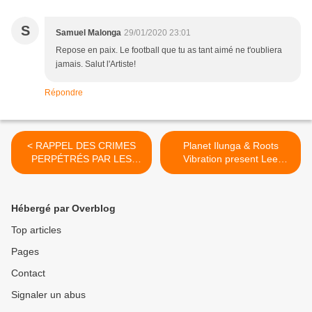
S
Samuel Malonga
29/01/2020 23:01
Repose en paix. Le football que tu as tant aimé ne t'oubliera
jamais. Salut l'Artiste!
Répondre
< RAPPEL DES CRIMES
Planet Ilunga & Roots
PERPÉTRÉS PAR LES
Vibration present Lee
RWANDAIS EN RDC.
'Scratch' Perry - Roots from
the Congo With Seskain
Molenga & Kalo Kawongolo
Hébergé par Overblog
>
Top articles
Pages
Contact
Signaler un abus