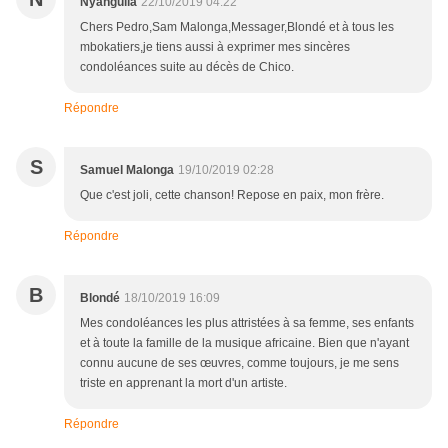
Nyanguila
22/10/2019 04:22
Chers Pedro,Sam Malonga,Messager,Blondé et à tous les
mbokatiers,je tiens aussi à exprimer mes sincères
condoléances suite au décès de Chico.
Répondre
S
Samuel Malonga
19/10/2019 02:28
Que c'est joli, cette chanson! Repose en paix, mon frère.
Répondre
B
Blondé
18/10/2019 16:09
Mes condoléances les plus attristées à sa femme, ses enfants
et à toute la famille de la musique africaine. Bien que n'ayant
connu aucune de ses œuvres, comme toujours, je me sens
triste en apprenant la mort d'un artiste.
Répondre