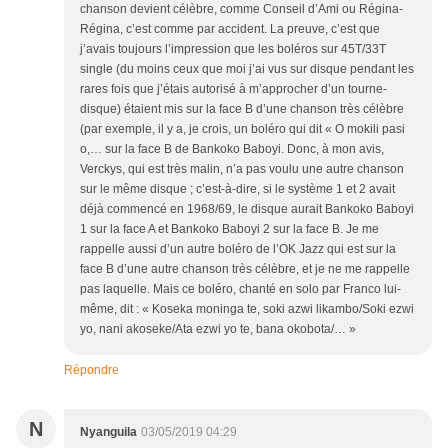
chanson devient célèbre, comme Conseil d’Ami ou Régina-
Régina, c’est comme par accident. La preuve, c’est que
j’avais toujours l’impression que les boléros sur 45T/33T
single (du moins ceux que moi j’ai vus sur disque pendant les
rares fois que j’étais autorisé à m’approcher d’un tourne-
disque) étaient mis sur la face B d’une chanson très célèbre
(par exemple, il y a, je crois, un boléro qui dit « O mokili pasi
o,… sur la face B de Bankoko Baboyi. Donc, à mon avis,
Verckys, qui est très malin, n’a pas voulu une autre chanson
sur le même disque ; c’est-à-dire, si le système 1 et 2 avait
déjà commencé en 1968/69, le disque aurait Bankoko Baboyi
1 sur la face A et Bankoko Baboyi 2 sur la face B. Je me
rappelle aussi d’un autre boléro de l’OK Jazz qui est sur la
face B d’une autre chanson très célèbre, et je ne me rappelle
pas laquelle. Mais ce boléro, chanté en solo par Franco lui-
même, dit : « Koseka moninga te, soki azwi likambo/Soki ezwi
yo, nani akoseke/Ata ezwi yo te, bana okobota/… »
Répondre
N
Nyanguila
03/05/2019 04:29