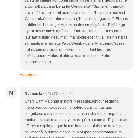
valeur la culture kongo,en digne fils de maman Mbonga et né
à Sona-Bata,dans"Benu ba Congo sika","Si,si,si eh bandoki
baza..","Koyimbi ko"et autres sans oublier"Luvumbu ndoki et
Camp Luka"et,dernier morceau,"Kimpa kisangameni". Et sans
oublier les Los angeles,version des employés de Tshibangu
ayant pris le micro après le départ de Robin et autres,dans
leur fantaisiste"Mesu mani ma mbote"et,enfin,la liste n'est pas
exhaustive,le regretté Papa Wemba dans"Ana Lengo"et ses
autres compositions en folklore Tetela dont les titres
m'échappent. A plus et bien à vous,merci pour votre
compréhension.
Répondre
N
Nyanguila
02/05/2019 04:24
Chers Sam Malonga et notre Messager,bonjour et grand
merci pour cet exposé sur le boléro dans la musique
congolaise qui a été,comme le chacha-cha,le merengue,la
rumba et la salsa,un des rythmes qu'on a connus. Et je m'étais
efforcé à expliquer que la musique congolaise ne devait pas
se limiter à la rumba ainsi que la plupart des chroniqueurs