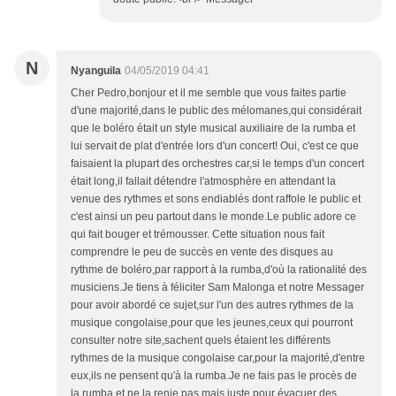
N
Nyanguila
04/05/2019 04:41
Cher Pedro,bonjour et il me semble que vous faites partie
d'une majorité,dans le public des mélomanes,qui considérait
que le boléro était un style musical auxiliaire de la rumba et
lui servait de plat d'entrée lors d'un concert! Oui, c'est ce que
faisaient la plupart des orchestres car,si le temps d'un concert
était long,il fallait détendre l'atmosphère en attendant la
venue des rythmes et sons endiablés dont raffole le public et
c'est ainsi un peu partout dans le monde.Le public adore ce
qui fait bouger et trémousser. Cette situation nous fait
comprendre le peu de succès en vente des disques au
rythme de boléro,par rapport à la rumba,d'où la rationalité des
musiciens.Je tiens à féliciter Sam Malonga et notre Messager
pour avoir abordé ce sujet,sur l'un des autres rythmes de la
musique congolaise,pour que les jeunes,ceux qui pourront
consulter notre site,sachent quels étaient les différents
rythmes de la musique congolaise car,pour la majorité,d'entre
eux,ils ne pensent qu'à la rumba.Je ne fais pas le procès de
la rumba et ne la renie pas mais juste pour évacuer des