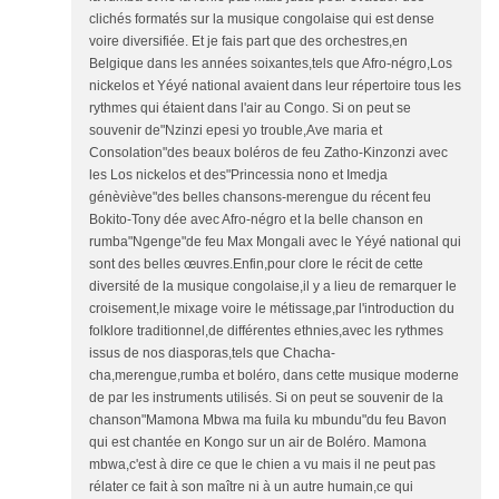
clichés formatés sur la musique congolaise qui est dense
voire diversifiée. Et je fais part que des orchestres,en
Belgique dans les années soixantes,tels que Afro-négro,Los
nickelos et Yéyé national avaient dans leur répertoire tous les
rythmes qui étaient dans l'air au Congo. Si on peut se
souvenir de"Nzinzi epesi yo trouble,Ave maria et
Consolation"des beaux boléros de feu Zatho-Kinzonzi avec
les Los nickelos et des"Princessia nono et Imedja
génèviève"des belles chansons-merengue du récent feu
Bokito-Tony dée avec Afro-négro et la belle chanson en
rumba"Ngenge"de feu Max Mongali avec le Yéyé national qui
sont des belles œuvres.Enfin,pour clore le récit de cette
diversité de la musique congolaise,il y a lieu de remarquer le
croisement,le mixage voire le métissage,par l'introduction du
folklore traditionnel,de différentes ethnies,avec les rythmes
issus de nos diasporas,tels que Chacha-
cha,merengue,rumba et boléro, dans cette musique moderne
de par les instruments utilisés. Si on peut se souvenir de la
chanson"Mamona Mbwa ma fuila ku mbundu"du feu Bavon
qui est chantée en Kongo sur un air de Boléro. Mamona
mbwa,c'est à dire ce que le chien a vu mais il ne peut pas
rélater ce fait à son maître ni à un autre humain,ce qui