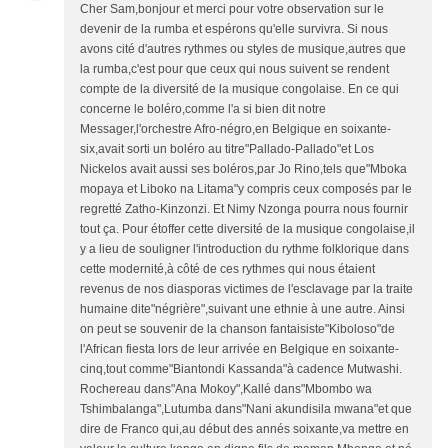
Cher Sam,bonjour et merci pour votre observation sur le
devenir de la rumba et espérons qu'elle survivra. Si nous
avons cité d'autres rythmes ou styles de musique,autres que
la rumba,c'est pour que ceux qui nous suivent se rendent
compte de la diversité de la musique congolaise. En ce qui
concerne le boléro,comme l'a si bien dit notre
Messager,l'orchestre Afro-négro,en Belgique en soixante-
six,avait sorti un boléro au titre"Pallado-Pallado"et Los
Nickelos avait aussi ses boléros,par Jo Rino,tels que"Mboka
mopaya et Liboko na Litama"y compris ceux composés par le
regretté Zatho-Kinzonzi. Et Nimy Nzonga pourra nous fournir
tout ça. Pour étoffer cette diversité de la musique congolaise,il
y a lieu de souligner l'introduction du rythme folklorique dans
cette modernité,à côté de ces rythmes qui nous étaient
revenus de nos diasporas victimes de l'esclavage par la traite
humaine dite"négrière",suivant une ethnie à une autre. Ainsi
on peut se souvenir de la chanson fantaisiste"Kiboloso"de
l'African fiesta lors de leur arrivée en Belgique en soixante-
cinq,tout comme"Biantondi Kassanda"à cadence Mutwashi.
Rochereau dans"Ana Mokoy",Kallé dans"Mbombo wa
Tshimbalanga",Lutumba dans"Nani akundisila mwana"et que
dire de Franco qui,au début des annés soixante,va mettre en