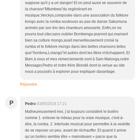
suppose qu'il y a un danger! Et on peut aussi se souvenir de
la chanson"Mfumbwa"du regénérant en
musique,Verckys,composée dans une association du folklore
kongo avec la rumba-soukouss au pas de danse Sakumuna
animée par son trio des chanteurs amusants. Enfin,on ne
pourra tout citer,sans oublier Bombenga-jeannot qui,maniant
bien sa culture mongo,avait merveilleusement croisé la
rumba et le folklore mongo dans des belles chansons telles
que"Aontona,Lolango"et autres dont les titres m'échappent. Et
Bien à vous et mes remerciements vont à Sam Malonga,notre
Messager,Pedro et notre frère Blondé dont la venue au site
nous a poussés à explorer pour expliquer davantage.
Répondre
P
Pedro
03/05/2019 17:21
Malheureusement moi, j’ai toujours considéré le boléro
comme 1. enlever-le-rideau pour la vraie musique, c'est-à-
dire, la rumba. 2. Interlude musical pour permettre à la vedette
de se reposer un peu, avant de réchauffer. Et quand il arrive
qu’un boléro semble être « mainstream » parce que la