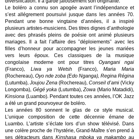
diversification. Il a gardé jalousement son originalité.
Le boléro a connu son apogée avant l’indépendance et
s’est allégrement poursuivi jusque dans les années 70.
Pendant une bonne vingtaine d’années, il a inspiré
plusieurs artistes-musiciens. Des titres dignes d’anthologie
avec des phrasés pleins de poésie ont animé plusieurs
mariages. Il a fait l’affaire des "déploiements" avec les
filles d’honneur pour accompagner les jeunes mariées
vers leurs époux. Ces classiques de la musique
congolaise moderne ont pour titres
Oyangani ngai
(Franco),
Liwa ya Wetsh
(Franco),
Maria Maria
(Rochereau),
Oyo nde zoba (Edo Nganga), Regina Régina
(Lutumba),
Joujou Zena
(Rochereau),
Conseil d’ami
(Vicky
Longomba),
Gégé yoka
(Lutumba),
Zowa
(Mario Matadidi),
Kinsiona
(Luambo). Pendant toutes ces années, l’OK Jazz
a été un grand pourvoyeur de boléro.
Les années 80 sonnent le glas de ce style musical.
L’unique composition de cette décennie émane de
Luambo. L’artiste s’éclate lors d’un show télévisé. Dans
une colère proche de l’hystérie, Grand-Maître s’en prend à
ses détracteurs dans
Kinshasa mboka ya makambo
au