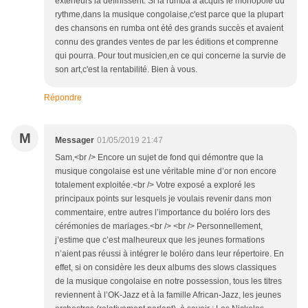
extérieurs la définissent. Si la rumba a acquis le monopole du
rythme,dans la musique congolaise,c'est parce que la plupart
des chansons en rumba ont été des grands succès et avaient
connu des grandes ventes de par les éditions et comprenne
qui pourra. Pour tout musicien,en ce qui concerne la survie de
son art,c'est la rentabilité. Bien à vous.
Répondre
M
Messager
01/05/2019 21:47
Sam,<br /> Encore un sujet de fond qui démontre que la
musique congolaise est une véritable mine d’or non encore
totalement exploitée.<br /> Votre exposé a exploré les
principaux points sur lesquels je voulais revenir dans mon
commentaire, entre autres l’importance du boléro lors des
cérémonies de mariages.<br /> <br /> Personnellement,
j’estime que c’est malheureux que les jeunes formations
n’aient pas réussi à intégrer le boléro dans leur répertoire. En
effet, si on considère les deux albums des slows classiques
de la musique congolaise en notre possession, tous les titres
reviennent à l’OK-Jazz et à la famille African-Jazz, les jeunes