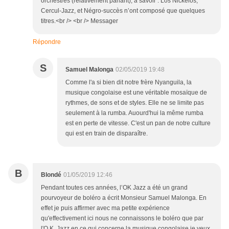
orchestres (relativement parlant), à savoir : Los Nickelos,
Cercul-Jazz, et Négro-succès n’ont composé que quelques
titres.<br /> <br /> Messager
Répondre
S
Samuel Malonga
02/05/2019 19:48
Comme l'a si bien dit notre frère Nyanguila, la
musique congolaise est une véritable mosaïque de
rythmes, de sons et de styles. Elle ne se limite pas
seulement à la rumba. Auourd'hui la même rumba
est en perte de vitesse. C'est un pan de notre culture
qui est en train de disparaître.
B
Blondé
01/05/2019 12:46
Pendant toutes ces années, l’OK Jazz a été un grand
pourvoyeur de boléro a écrit Monsieur Samuel Malonga. En
effet je puis affirmer avec ma petite expérience
qu'effectivement ici nous ne connaissons le boléro que par
l'O.K. Jazz en ce qui concerne la musique congolaise je veux