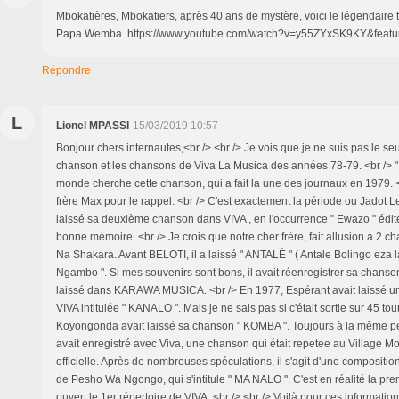
Mbokatières, Mbokatiers, après 40 ans de mystère, voici le légendaire t
Papa Wemba. https://www.youtube.com/watch?v=y55ZYxSK9KY&featu
Répondre
L
Lionel MPASSI
15/03/2019 10:57
Bonjour chers internautes,<br /> <br /> Je vois que je ne suis pas le se
chanson et les chansons de Viva La Musica des années 78-79. <br /> " S
monde cherche cette chanson, qui a fait la une des journaux en 1979. <
frère Max pour le rappel. <br /> C'est exactement la période ou Jadot
laissé sa deuxième chanson dans VIVA , en l'occurrence " Ewazo " édité
bonne mémoire. <br /> Je crois que notre cher frère, fait allusion à 2 
Na Shakara. Avant BELOTI, il a laissé " ANTALÉ " ( Antale Bolingo eza l
Ngambo ". Si mes souvenirs sont bons, il avait réenregistrer sa chanson 
laissé dans KARAWA MUSICA. <br /> En 1977, Espérant avait laissé 
VIVA intitulée " KANALO ". Mais je ne sais pas si c'était sortie sur 45 tou
Koyongonda avait laissé sa chanson " KOMBA ". Toujours à la même 
avait enregistré avec Viva, une chanson qui était repetee au Village Mol
officielle. Après de nombreuses spéculations, il s'agit d'une compositio
de Pesho Wa Ngongo, qui s'intitule " MA NALO ". C'est en réalité la pr
ouvert le 1er répertoire de VIVA. <br /> <br /> Voilà pour ces informatio