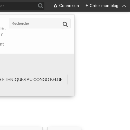
Connexion
+
Créer mon blog
e .
 y
ant
 ETHNIQUES AU CONGO BELGE