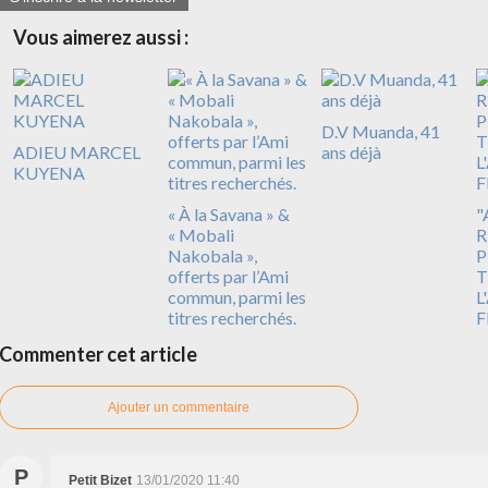
Vous aimerez aussi :
D.V Muanda, 41
ADIEU MARCEL
ans déjà
KUYENA
« À la Savana » &
"
« Mobali
R
Nakobala »,
P
offerts par l’Ami
T
commun, parmi les
L
titres recherchés.
F
Commenter cet article
Ajouter un commentaire
P
Petit Bizet
13/01/2020 11:40