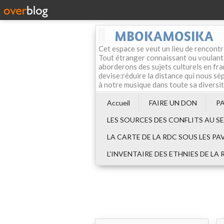
MBOKAMOSIKA
Cet espace se veut un lieu de rencontr
Tout étranger connaissant ou voulant f
aborderons des sujets culturels en fran
devise:réduire la distance qui nous sép
à notre musique dans toute sa diversi
Accueil
FAIRE UN DON
P
LES SOURCES DES CONFLITS AU S
LA CARTE DE LA RDC SOUS LES PA
L'INVENTAIRE DES ETHNIES DE LA 