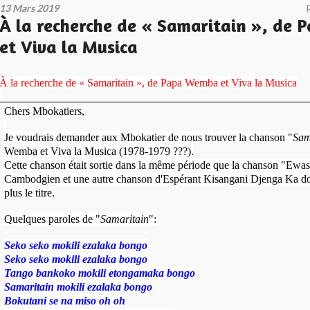
13 Mars 2019
À la recherche de « Samaritain », de
et Viva la Musica
À la recherche de « Samaritain », de Papa Wemba et Viva la Musica
Chers Mbokatiers,
Je voudrais demander aux Mbokatier de nous trouver la chanson "
Sam
Wemba et Viva la Musica (1978-1979 ???).
Cette chanson était sortie dans la même période que la chanson "Ewas
Cambodgien et une autre chanson d'Espérant Kisangani Djenga Ka don
plus le titre.
Quelques paroles de "
Samaritain
":
Seko seko mokili ezalaka bongo
Seko seko mokili ezalaka bongo
Tango bankoko mokili etongamaka bongo
Samaritain mokili ezalaka bongo
Bokutani se na miso oh oh