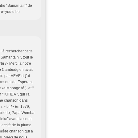
itre "Samaritain" de
re=youtu.be
ul à rechercher cette
amaritain ", tout le
br /> Merci à notre
 Le Cambodgien avait
e par VEVE si j'ai
chansons de Espérant
aka Mbongo té ), et "
" KITIDA ", qui l'a
une chanson dans
rs. <br /> En 1979,
période, Papa Wemba
okaï avant la sortie
n ecrité de la plume
emière chanson qui a
ns. Merci de nous