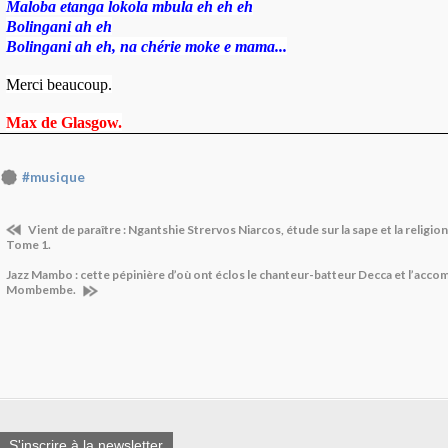
Maloba etanga lokola mbula eh eh eh
Bolingani ah eh
Bolingani ah eh, na chérie moke e mama...
Merci beaucoup.
Max de Glasgow.
#musique
Vient de paraître : Ngantshie Strervos Niarcos, étude sur la sape et la religion
Tome 1.
Jazz Mambo : cette pépinière d’où ont éclos le chanteur-batteur Decca et l’acc
Mombembe.
S'inscrire à la newsletter