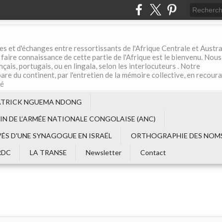
es et d'échanges entre ressortissants de l'Afrique Centrale et Austral
aire connaissance de cette partie de l'Afrique est le bienvenu. Nous
çais, portugais, ou en lingala, selon les interlocuteurs . Notre
are du continent, par l'entretien de la mémoire collective, en recour
té
ATRICK NGUEMA NDONG
EIN DE L‘ARMÉE NATIONALE CONGOLAISE (ANC)
VÉS D'UNE SYNAGOGUE EN ISRAËL
ORTHOGRAPHIE DES NOMS
RDC
LA TRANSE
Newsletter
Contact