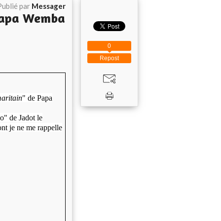
Publié par
Messager
 Papa Wemba
0
Repost
aritain
" de Papa
o" de Jadot le
t je ne me rappelle