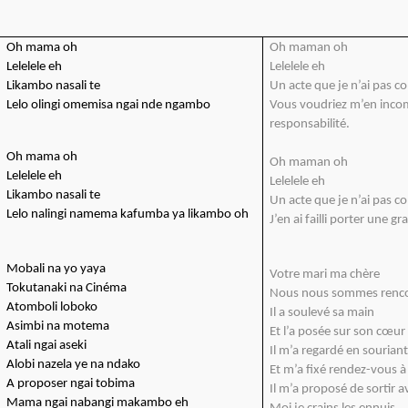
Oh mama oh
Oh maman oh
Lelelele eh
Lelelele eh
Likambo nasali te
Un acte que je n’ai pas 
Lelo olingi omemisa ngai nde ngambo
Vous voudriez m’en inco
responsabilité.
Oh mama oh
Oh maman oh
Lelelele eh
Lelelele eh
Likambo nasali te
Un acte que je n’ai pas 
Lelo nalingi namema kafumba ya likambo oh
J’en ai failli porter une g
Mobali na yo yaya
Votre mari ma chère
Tokutanaki na Cinéma
Nous nous sommes renco
Atomboli loboko
Il a soulevé sa main
Asimbi na motema
Et l’a posée sur son cœur
Atali ngai aseki
Il m’a regardé en sourian
Alobi nazela ye na ndako
Et m’a fixé rendez-vous à
A proposer ngai tobima
Il m’a proposé de sortir av
Mama ngai nabangi makambo eh