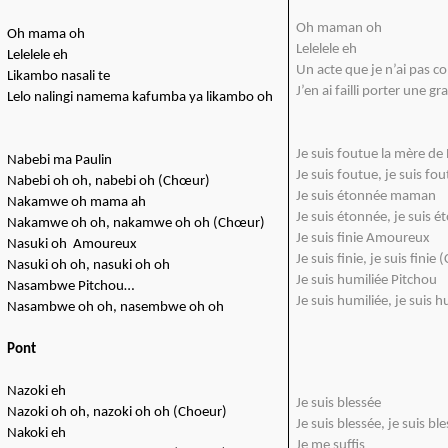
Oh maman oh
Oh mama oh
Lelelele eh
Lelelele eh
Un acte que je n’ai pas 
Likambo nasali te
J’en ai failli porter une g
Lelo nalingi namema kafumba ya likambo oh
Je suis foutue la mère de
Nabebi ma Paulin
Je suis foutue, je suis f
Nabebi oh oh, nabebi oh (Chœur)
Je suis étonnée maman
Nakamwe oh mama ah
Je suis étonnée, je suis
Nakamwe oh oh, nakamwe oh oh (Chœur)
Je suis finie Amoureux
Nasuki oh Amoureux
Je suis finie, je suis finie
Nasuki oh oh, nasuki oh oh
Je suis humiliée Pitchou
Nasambwe Pitchou…
Je suis humiliée, je suis 
Nasambwe oh oh, nasembwe oh oh
Pont
Nazoki eh
Je suis blessée
Nazoki oh oh, nazoki oh oh (Choeur)
Je suis blessée, je suis b
Nakoki eh
Je me suffis