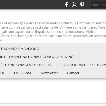
es et d'échanges entre ressortissants de l'Afrique Centrale et Austral
aire connaissance de cette partie de l'Afrique est le bienvenu. Nous
çais, portugais, ou en lingala, selon les interlocuteurs . Notre
are du continent, par l'entretien de la mémoire collective, en recour
té
ATRICK NGUEMA NDONG
EIN DE L‘ARMÉE NATIONALE CONGOLAISE (ANC)
VÉS D'UNE SYNAGOGUE EN ISRAËL
ORTHOGRAPHIE DES NOMS
RDC
LA TRANSE
Newsletter
Contact