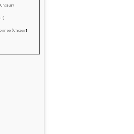
s (Chœur)
ur)
 étonnée (Chœur
)