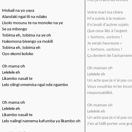
Moi je crains les ennuis
Mobali na yo yaya
Votre mari ma chère
Alandaki ngai tii na ndako
M’a suivie à la maison
Lisolo mosusu te na monoko na ye
Il n’avait d’autres sujets
Se ya mbongo
Que ceux liés à l’argent
Tobima eh, tobima na ye oh
« Sortons, sortons !
Nakomona bisengo ya mokili
Je serais heureuse »
Tobima eh, tobima eh
« Sortons, sortons !
Oyo ekomi koloko
Ça devient de l’acharnem
Oh mama oh
Oh maman oh
Lelelele eh
Lelelele eh
Likambo nasali te
Un acte que je n’ai pas 
Lelo olingi omemisa ngai nde ngambo
Vous voudriez m’en inco
responsabilité.
Oh mama oh
Oh maman oh
Lelelele eh
Lelelele eh
Likambo nasali te
Un acte que je n’ai pas 
Lelo nalingi namema kafumba ya likambo oh
J’en ai failli porter une g