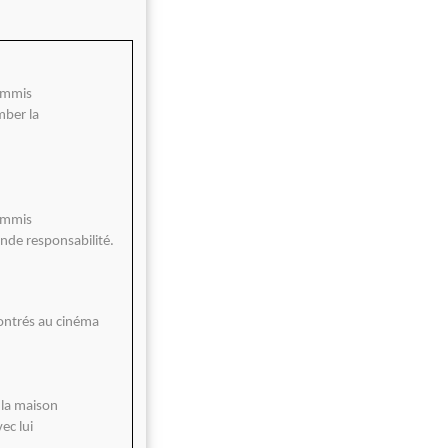
commis
mber la
commis
rande responsabilité.
ntrés au cinéma
t
 la maison
ec lui