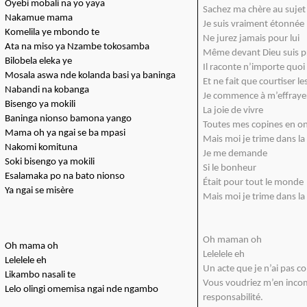
Oyebi mobali na yo yaya
Sachez ma chère au sujet
Nakamue mama
Je suis vraiment étonnée
Komelila ye mbondo te
Ne jurez jamais pour lui
Ata na miso ya Nzambe tokosamba
Même devant Dieu suis p
Bilobela eleka ye
Il raconte n’importe quoi
Mosala aswa nde kolanda basi ya baninga
Et ne fait que courtiser l
Nabandi na kobanga
Je commence à m’effraye
Bisengo ya mokili
La joie de vivre
Baninga nionso bamona yango
Toutes mes copines en on
Mama oh ya ngai se ba mpasi
Mais moi je trime dans la
Nakomi komituna
Je me demande
Soki bisengo ya mokili
Si le bonheur
Esalamaka po na bato nionso
Était pour tout le monde
Ya ngai se misère
Mais moi je trime dans la
Oh maman oh
Oh mama oh
Lelelele eh
Lelelele eh
Un acte que je n’ai pas 
Likambo nasali te
Vous voudriez m’en inco
Lelo olingi omemisa ngai nde ngambo
responsabilité.