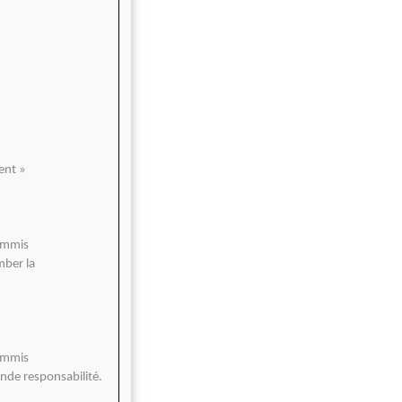
ent »
commis
mber la
commis
rande responsabilité.