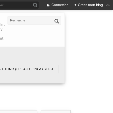
Connexion
+
Créer mon blog
e .
 y
ant
 ETHNIQUES AU CONGO BELGE