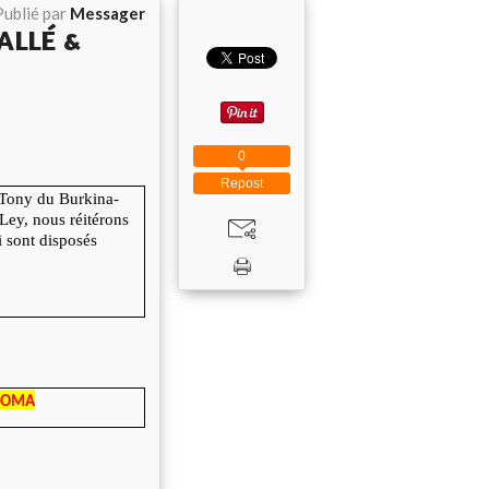
Publié par
Messager
ALLÉ &
0
Repost
 Tony du Burkina-
ey, nous réitérons
i sont disposés
YBOMA