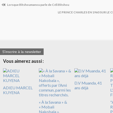
Lorsque Bitshoumanou parle de Céli Bitshou
LE PRINCE CHARLES EN 1960 SUR LE 
S'inscrire à la newsletter
Vous aimerez aussi :
D.V Muanda, 41
ADIEU MARCEL
ans déjà
KUYENA
« À la Savana » &
"
« Mobali
R
Nakobala »,
P