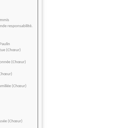
commis
rande responsabilité.
 Paulin
outue (Chœur)
 étonnée (Chœur)
 (Chœur)
humiliée (Chœur)
lessée (Chœur)