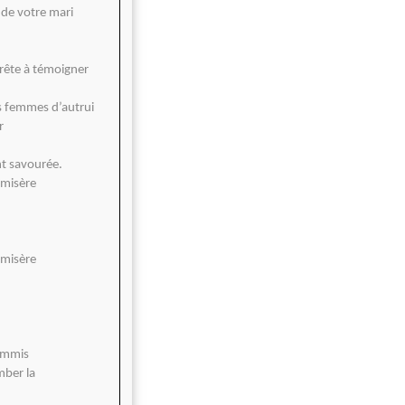
 de votre mari
rête à témoigner
es femmes d’autrui
r
t savourée.
 misère
 misère
commis
mber la