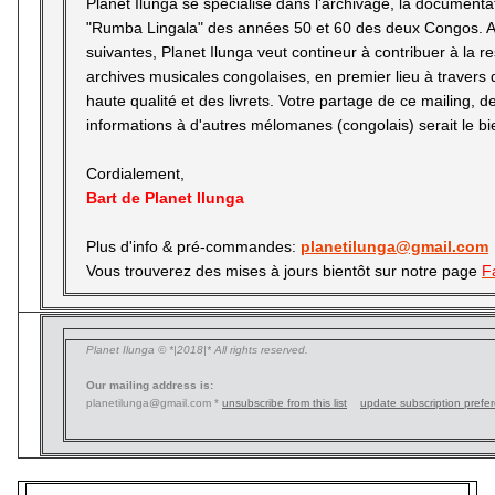
Planet Ilunga se spécialise dans l'archivage, la documenta
"Rumba Lingala" des années 50 et 60 des deux Congos.
A
suivantes, Planet Ilunga veut contineur à contribuer à la r
archives musicales congolaises, en premier lieu à travers 
haute qualité et des livrets.
Votre partage de ce mailing, d
informations à d'autres mélomanes (congolais) serait le b
Cordialement,
Bart de Planet Ilunga
Plus d'info & pré-commandes:
planetilunga@gmail.com
Vous trouverez des mises à jours bientôt sur notre page
F
Planet Ilunga © *|2018|* All rights reserved.
Our mailing address is:
planetilunga@gmail.com *
unsubscribe from this list
update subscription prefe