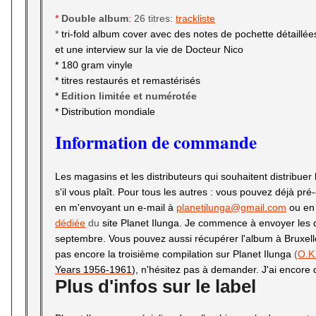
*
Double album
:
26 titres:
trackliste
*
tri-fold album cover avec des notes de pochette détaillées
et une interview sur la vie de Docteur Nico
* 180 gram vinyle
* titres restaurés et remastérisés
*
Edition limitée et numérotée
* Distribution mondiale
Information de commande
Les magasins et les distributeurs qui souhaitent distribuer
s'il vous plaît.
Pour tous les autres : vous pouvez déjà pr
en m'envoyant un e-mail à
planetilunga@gmail.com
ou en 
dédiée
du
site Planet Ilunga.
Je commence à envoyer les d
septembre. Vous pouvez aussi récupérer l'album à Bruxel
pas encore la troisième compilation sur Planet Ilunga
(
O.K
Years 1956-1961
), n'hésitez pas à demander. J'ai encore
Plus d'infos sur le label