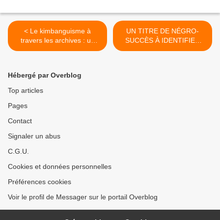
< Le kimbanguisme à
UN TITRE DE NÉGRO-
travers les archives : un
SUCCÈS À IDENTIFIER
propagandiste
(FOURNI PAR MENGI
kimbanguiste à Kole en
MASSAMBA) >
1931.
Hébergé par Overblog
Top articles
Pages
Contact
Signaler un abus
C.G.U.
Cookies et données personnelles
Préférences cookies
Voir le profil de Messager sur le portail Overblog