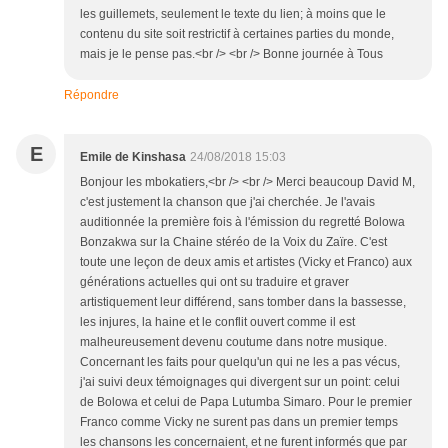
les guillemets, seulement le texte du lien; à moins que le
contenu du site soit restrictif à certaines parties du monde,
mais je le pense pas.<br /> <br /> Bonne journée à Tous
Répondre
E
Emile de Kinshasa
24/08/2018 15:03
Bonjour les mbokatiers,<br /> <br /> Merci beaucoup David M,
c'est justement la chanson que j'ai cherchée. Je l'avais
auditionnée la première fois à l'émission du regretté Bolowa
Bonzakwa sur la Chaine stéréo de la Voix du Zaïre. C'est
toute une leçon de deux amis et artistes (Vicky et Franco) aux
générations actuelles qui ont su traduire et graver
artistiquement leur différend, sans tomber dans la bassesse,
les injures, la haine et le conflit ouvert comme il est
malheureusement devenu coutume dans notre musique.
Concernant les faits pour quelqu'un qui ne les a pas vécus,
j'ai suivi deux témoignages qui divergent sur un point: celui
de Bolowa et celui de Papa Lutumba Simaro. Pour le premier
Franco comme Vicky ne surent pas dans un premier temps
les chansons les concernaient, et ne furent informés que par