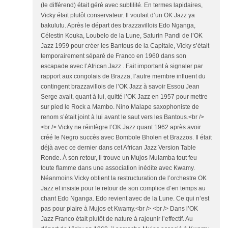
(le différend) était géré avec subtilité. En termes lapidaires,
Vicky était plutôt conservateur. Il voulait d’un OK Jazz ya
bakulutu. Après le départ des brazzavillois Edo Nganga,
Célestin Kouka, Loubelo de la Lune, Saturin Pandi de l’OK
Jazz 1959 pour créer les Bantous de la Capitale, Vicky s’était
temporairement séparé de Franco en 1960 dans son
escapade avec l’African Jazz . Fait important à signaler par
rapport aux congolais de Brazza, l’autre membre influent du
contingent brazzavillois de l’OK Jazz à savoir Essou Jean
Serge avait, quant à lui, quitté l’OK Jazz en 1957 pour mettre
sur pied le Rock a Mambo. Nino Malape saxophoniste de
renom s’était joint à lui avant le saut vers les Bantous.<br />
<br /> Vicky ne réintègre l’OK Jazz quant 1962 après avoir
créé le Negro succès avec Bombole Bholen et Brazzos. Il était
déjà avec ce dernier dans cet African Jazz Version Table
Ronde. À son retour, il trouve un Mujos Mulamba tout feu
toute flamme dans une association inédite avec Kwamy.
Néanmoins Vicky obtient la restructuration de l’orchestre OK
Jazz et insiste pour le retour de son complice d’en temps au
chant Edo Nganga. Edo revient avec de la Lune. Ce qui n’est
pas pour plaire à Mujos et Kwamy.<br /> <br /> Dans l’OK
Jazz Franco était plutôt de nature à rajeunir l’effectif. Au