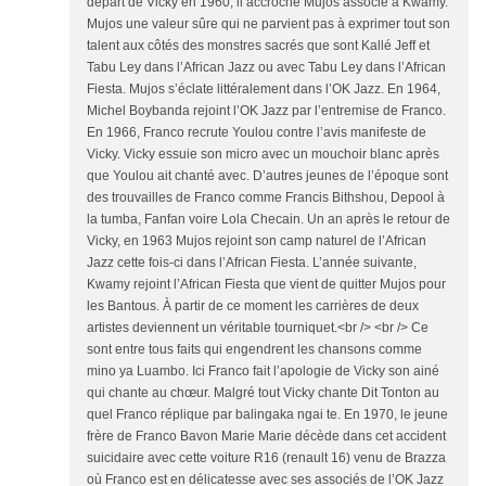
départ de Vicky en 1960, il accroche Mujos associé à Kwamy.
Mujos une valeur sûre qui ne parvient pas à exprimer tout son
talent aux côtés des monstres sacrés que sont Kallé Jeff et
Tabu Ley dans l’African Jazz ou avec Tabu Ley dans l’African
Fiesta. Mujos s’éclate littéralement dans l’OK Jazz. En 1964,
Michel Boybanda rejoint l’OK Jazz par l’entremise de Franco.
En 1966, Franco recrute Youlou contre l’avis manifeste de
Vicky. Vicky essuie son micro avec un mouchoir blanc après
que Youlou ait chanté avec. D’autres jeunes de l’époque sont
des trouvailles de Franco comme Francis Bithshou, Depool à
la tumba, Fanfan voire Lola Checain. Un an après le retour de
Vicky, en 1963 Mujos rejoint son camp naturel de l’African
Jazz cette fois-ci dans l’African Fiesta. L’année suivante,
Kwamy rejoint l’African Fiesta que vient de quitter Mujos pour
les Bantous. À partir de ce moment les carrières de deux
artistes deviennent un véritable tourniquet.<br /> <br /> Ce
sont entre tous faits qui engendrent les chansons comme
mino ya Luambo. Ici Franco fait l’apologie de Vicky son ainé
qui chante au chœur. Malgré tout Vicky chante Dit Tonton au
quel Franco réplique par balingaka ngai te. En 1970, le jeune
frère de Franco Bavon Marie Marie décède dans cet accident
suicidaire avec cette voiture R16 (renault 16) venu de Brazza
où Franco est en délicatesse avec ses associés de l’OK Jazz