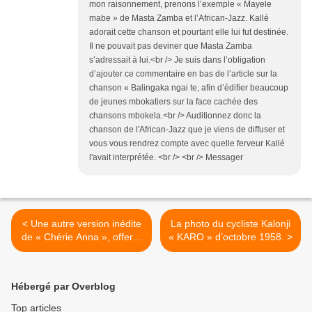
mon raisonnement, prenons l’exemple « Mayele
mabe » de Masta Zamba et l’African-Jazz. Kallé
adorait cette chanson et pourtant elle lui fut destinée.
Il ne pouvait pas deviner que Masta Zamba
s’adressait à lui.<br /> Je suis dans l’obligation
d’ajouter ce commentaire en bas de l’article sur la
chanson « Balingaka ngai te, afin d’édifier beaucoup
de jeunes mbokatiers sur la face cachée des
chansons mbokela.<br /> Auditionnez donc la
chanson de l'African-Jazz que je viens de diffuser et
vous vous rendrez compte avec quelle ferveur Kallé
l'avait interprétée. <br /> <br /> Messager
< Une autre version inédite
La photo du cycliste Kalonji
de « Chérie Anna », offerte
« KARO » d’octobre 1958. >
par Pouko, de Bangui en
RCA !
Hébergé par Overblog
Top articles