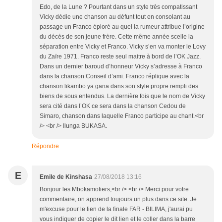
Edo, de la Lune ? Pourtant dans un style très compatissant
Vicky dédie une chanson au défunt tout en consolant au
passage un Franco éploré au quel la rumeur attribue l’origine
du décès de son jeune frère. Cette même année scelle la
séparation entre Vicky et Franco. Vicky s’en va monter le Lovy
du Zaïre 1971. Franco reste seul maitre à bord de l’OK Jazz.
Dans un dernier baroud d’honneur Vicky s’adresse à Franco
dans la chanson Conseil d’ami. Franco réplique avec la
chanson likambo ya gana dans son style propre rempli des
biens de sous entendus. La dernière fois que le nom de Vicky
sera cité dans l’OK ce sera dans la chanson Cedou de
Simaro, chanson dans laquelle Franco participe au chant.<br
/> <br /> Ilunga BUKASA.
Répondre
E
Emile de Kinshasa
27/08/2018 13:16
Bonjour les Mbokamotiers,<br /> <br /> Merci pour votre
commentaire, on apprend toujours un plus dans ce site. Je
m'excuse pour le lien de la finale FAR - BILIMA, j'aurai pu
vous indiquer de copier le dit lien et le coller dans la barre