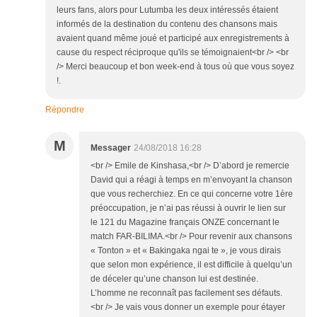
leurs fans, alors pour Lutumba les deux intéressés étaient
informés de la destination du contenu des chansons mais
avaient quand même joué et participé aux enregistrements à
cause du respect réciproque qu'ils se témoignaient<br /> <br
/> Merci beaucoup et bon week-end à tous où que vous soyez
!.
Répondre
M
Messager
24/08/2018 16:28
<br /> Emile de Kinshasa,<br /> D’abord je remercie
David qui a réagi à temps en m’envoyant la chanson
que vous recherchiez. En ce qui concerne votre 1ère
préoccupation, je n’ai pas réussi à ouvrir le lien sur
le 121 du Magazine français ONZE concernant le
match FAR-BILIMA.<br /> Pour revenir aux chansons
« Tonton » et « Bakingaka ngai te », je vous dirais
que selon mon expérience, il est difficile à quelqu’un
de déceler qu’une chanson lui est destinée.
L’homme ne reconnaît pas facilement ses défauts.
<br /> Je vais vous donner un exemple pour étayer