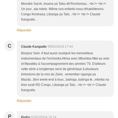
Monstre Sacré, muana ya Tabu dit Rochereau...<br /> <br />
Un jour...ata ndele. Même nos enfants nous réhabiliterons.
Congo Kinshasa, Libanga ya Talo...<br /> <br /> Claude
Kangudie...
Répondre
C
Claude Kangudie
09/02/2018 17:44
Bonjour Sam. Il faut aussi souligné les merveilleux
instrumentaux de l'orchestra Afrisa avec Mbumba Attel au solo
et Mavatiku à l'accompagnement des années '70. D'ailleurs
cette série a longtemps servi de générique à plusieurs
émissions de la voix du Zaïre...remember nganga ya
Mazda...Bon week-end à tous...balinga, balinga te...mboka na
biso ezali RD Congo, Libanga ya Talo...<br /> <br /> Claude
Kangudie.
Répondre
P
Pedro
07/02/2018 10:14