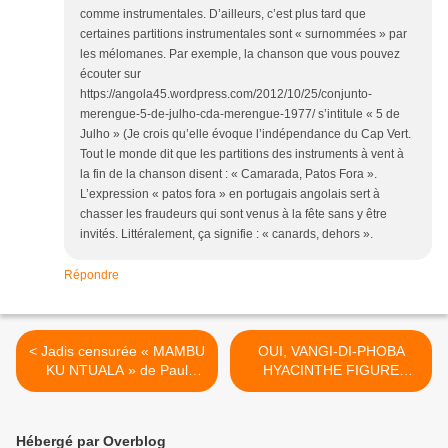
comme instrumentales. D’ailleurs, c’est plus tard que
certaines partitions instrumentales sont « surnommées » par
les mélomanes. Par exemple, la chanson que vous pouvez
écouter sur
https://angola45.wordpress.com/2012/10/25/conjunto-
merengue-5-de-julho-cda-merengue-1977/ s’intitule « 5 de
Julho » (Je crois qu’elle évoque l’indépendance du Cap Vert.
Tout le monde dit que les partitions des instruments à vent à
la fin de la chanson disent : « Camarada, Patos Fora ».
L’expression « patos fora » en portugais angolais sert à
chasser les fraudeurs qui sont venus à la fête sans y être
invités. Littéralement, ça signifie : « canards, dehors ».
Répondre
< Jadis censurée « MAMBU
OUI, VANGI-DI-PHOBA
KU NTUALA » de Paul
HYACINTHE FIGURE
Mwanga en 2ème diffusion
PARMI LES LICENCIÉS EN
sur mbokamosika.
SCIENCES
COMMERCIALES ET
Hébergé par Overblog
FINANCIÈRES DE