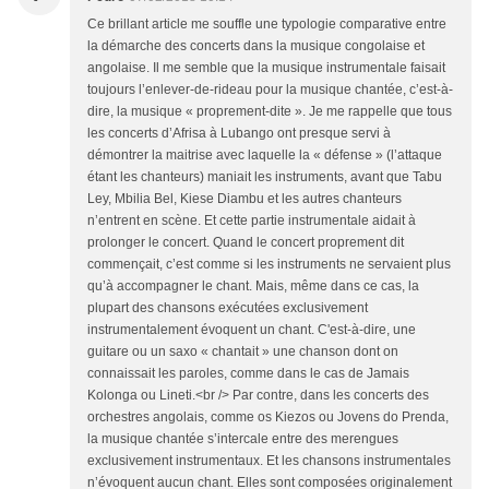
Ce brillant article me souffle une typologie comparative entre
la démarche des concerts dans la musique congolaise et
angolaise. Il me semble que la musique instrumentale faisait
toujours l’enlever-de-rideau pour la musique chantée, c’est-à-
dire, la musique « proprement-dite ». Je me rappelle que tous
les concerts d’Afrisa à Lubango ont presque servi à
démontrer la maitrise avec laquelle la « défense » (l’attaque
étant les chanteurs) maniait les instruments, avant que Tabu
Ley, Mbilia Bel, Kiese Diambu et les autres chanteurs
n’entrent en scène. Et cette partie instrumentale aidait à
prolonger le concert. Quand le concert proprement dit
commençait, c’est comme si les instruments ne servaient plus
qu’à accompagner le chant. Mais, même dans ce cas, la
plupart des chansons exécutées exclusivement
instrumentalement évoquent un chant. C'est-à-dire, une
guitare ou un saxo « chantait » une chanson dont on
connaissait les paroles, comme dans le cas de Jamais
Kolonga ou Lineti.<br /> Par contre, dans les concerts des
orchestres angolais, comme os Kiezos ou Jovens do Prenda,
la musique chantée s’intercale entre des merengues
exclusivement instrumentaux. Et les chansons instrumentales
n’évoquent aucun chant. Elles sont composées originalement