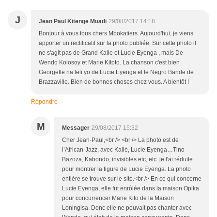
J
Jean Paul Kitenge Muadi
29/08/2017 14:18
Bonjour à vous tous chers Mbokatiers. Aujourd'hui, je viens
apporter un rectificatif sur la photo publiée. Sur cette photo il
ne s'agit pas de Grand Kalle et Lucie Eyenga , mais De
Wendo Kolosoy et Marie Kitoto. La chanson c'est bien
Georgette na leli yo de Lucie Eyenga et le Negro Bande de
Brazzaville. Bien de bonnes choses chez vous. A bientôt !
Répondre
M
Messager
29/08/2017 15:32
Cher Jean-Paul,<br /> <br /> La photo est de
l’African-Jazz, avec Kallé, Lucie Eyenga…Tino
Bazoza, Kabondo, invisibles etc, etc. je l'ai réduite
pour montrer la figure de Lucie Eyenga. La photo
entière se trouve sur le site.<br /> En ce qui concerne
Lucie Eyenga, elle fut enrôlée dans la maison Opika
pour concurrencer Marie Kito de la Maison
Loningisa. Donc elle ne pouvait pas chanter avec