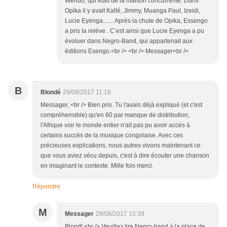
Wendo, qui était de la maison concurrente. Dans
Opika il y avait Kallé, Jimmy, Muanga Paul, Izeidi,
Lucie Eyenga....... Après la chute de Opika, Essengo
a pris la relève . C’est ainsi que Lucie Eyenga a pu
évoluer dans Negro-Band, qui appartenait aux
éditions Esengo.<br /> <br /> Messager<br />
B
Blondé
29/08/2017 11:18
Messager, <br /> Bien pris. Tu l'avais déjà expliqué (et c'est
compréhensible) qu'en 60 par manque de distribution,
l'Afrique voir le monde entier n'ait pas pu avoir accès à
certains succès de la musique congolaise. Avec ces
précieuses explications, nous autres vivons maintenant ce
que vous aviez vécu depuis, c'est à dire écouter une chanson
en imaginant le contexte. Mille fois merci.
Répondre
M
Messager
29/08/2017 15:39
Blondl,<br /> Veuillez lire Negro-band à la place de