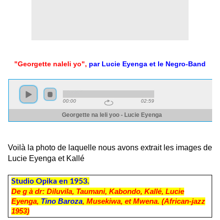
"Georgette naleli yo",
par Lucie Eyenga et le Negro-Band
Voilà la photo de laquelle nous avons extrait les images de
Lucie Eyenga et Kallé
Studio Opika en 1953.
De g à dr: Diluvila, Taumani, Kabondo, Kallé, Lucie
Eyenga,
Tino Baroza
, Musekiwa, et Mwena.
(African-jazz
1953)