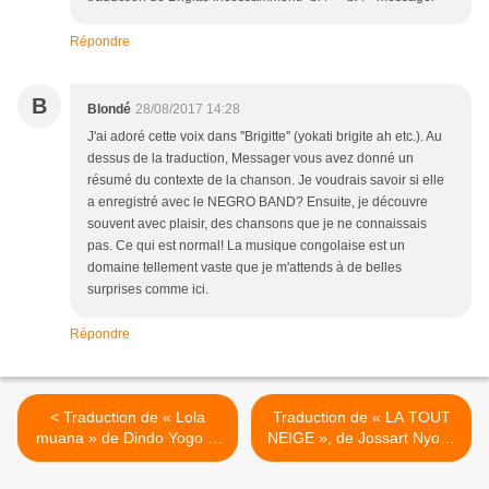
Répondre
B
Blondé
28/08/2017 14:28
J'ai adoré cette voix dans ''Brigitte'' (yokati brigite ah etc.). Au
dessus de la traduction, Messager vous avez donné un
résumé du contexte de la chanson. Je voudrais savoir si elle
a enregistré avec le NEGRO BAND? Ensuite, je découvre
souvent avec plaisir, des chansons que je ne connaissais
pas. Ce qui est normal! La musique congolaise est un
domaine tellement vaste que je m'attends à de belles
surprises comme ici.
Répondre
< Traduction de « Lola
Traduction de « LA TOUT
muana » de Dindo Yogo et
NEIGE », de Jossart Nyoka
le Macchi, par Messager
et Zaïko L.L, par Messager
>