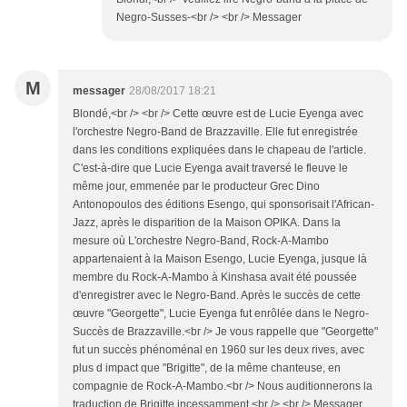
Negro-Susses-<br /> <br /> Messager
M
messager
28/08/2017 18:21
Blondé,<br /> <br /> Cette œuvre est de Lucie Eyenga avec
l'orchestre Negro-Band de Brazzaville. Elle fut enregistrée
dans les conditions expliquées dans le chapeau de l'article.
C'est-à-dire que Lucie Eyenga avait traversé le fleuve le
même jour, emmenée par le producteur Grec Dino
Antonopoulos des éditions Esengo, qui sponsorisait l'African-
Jazz, après le disparition de la Maison OPIKA. Dans la
mesure où L'orchestre Negro-Band, Rock-A-Mambo
appartenaient à la Maison Esengo, Lucie Eyenga, jusque là
membre du Rock-A-Mambo à Kinshasa avait été poussée
d'enregistrer avec le Negro-Band. Après le succès de cette
œuvre "Georgette", Lucie Eyenga fut enrôlée dans le Negro-
Succès de Brazzaville.<br /> Je vous rappelle que "Georgette"
fut un succès phénoménal en 1960 sur les deux rives, avec
plus d impact que "Brigitte", de la même chanteuse, en
compagnie de Rock-A-Mambo.<br /> Nous auditionnerons la
traduction de Brigitte incessamment.<br /> <br /> Messager