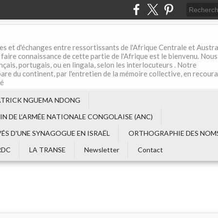
es et d'échanges entre ressortissants de l'Afrique Centrale et Austral
aire connaissance de cette partie de l'Afrique est le bienvenu. Nous
çais, portugais, ou en lingala, selon les interlocuteurs . Notre
are du continent, par l'entretien de la mémoire collective, en recour
té
ATRICK NGUEMA NDONG
EIN DE L‘ARMÉE NATIONALE CONGOLAISE (ANC)
VÉS D'UNE SYNAGOGUE EN ISRAËL
ORTHOGRAPHIE DES NOMS
RDC
LA TRANSE
Newsletter
Contact