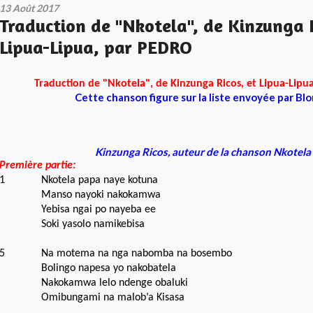
13 Août 2017
Traduction de "Nkotela", de Kinzunga R
Lipua-Lipua, par PEDRO
Traduction de "Nkotela", de Kinzunga Ricos, et Lipua-Lipu
Cette chanson figure sur la liste envoyée par Bl
Kinzunga Ricos, auteur de la chanson Nkotela
Première partie:
1
Nkotela papa naye kotuna
Manso nayoki nakokamwa
Yebisa ngai po nayeba ee
Soki yasolo namikebisa
5
Na motema na nga nabomba na bosembo
Bolingo napesa yo nakobatela
Nakokamwa lelo ndenge obaluki
Omibungami na malob’a Kisasa