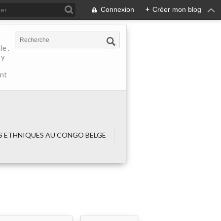
Connexion
+
Créer mon blog
e .
 y
ant
 ETHNIQUES AU CONGO BELGE