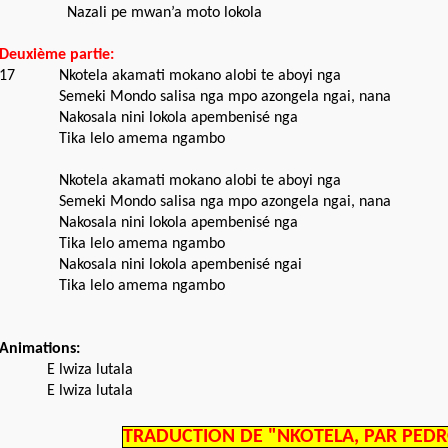
Nazali pe mwan’a moto lokola
Deuxième partie:
17
Nkotela akamati mokano alobi te aboyi nga
Semeki Mondo salisa nga mpo azongela ngai, nana
Nakosala nini lokola apembenisé nga
Tika lelo amema ngambo
Nkotela akamati mokano alobi te aboyi nga
Semeki Mondo salisa nga mpo azongela ngai, nana
Nakosala nini lokola apembenisé nga
Tika lelo amema ngambo
Nakosala nini lokola apembenisé ngai
Tika lelo amema ngambo
Animations:
E lwiza lutala
E lwiza lutala
TRADUCTION DE "NKOTELA, PAR PED