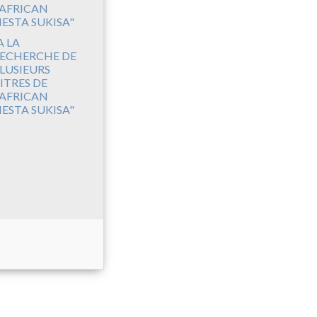
A LA
ECHERCHE DE
LUSIEURS
ITRES DE
'AFRICAN
IESTA SUKISA"