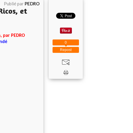
Publié par
PEDRO
icos, et
a, par PEDRO
ondé
0
Repost