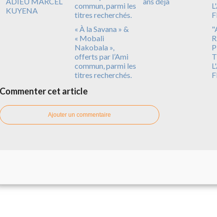
ADIEU MARCEL
ans déjà
KUYENA
« À la Savana » &
"
« Mobali
R
Nakobala »,
P
offerts par l’Ami
T
commun, parmi les
L
titres recherchés.
F
Commenter cet article
Ajouter un commentaire