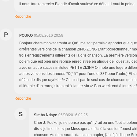
Il nous faut remercier Blondè d’avoir soulevé ce débat. Il vaut la peine.
Répondre
P
POUKO
05/08/2016 20:58
Bonjour chers mbokatiers<br /> Qu'il me soit permis d'apporter quelque
différentes versions de la chanson ZING ZONG Etant collectionneur moi
trois enregistrements différents de la dite chanson. La première version 
polémique est bien une reprise enregistrée en afrique de l'ouest au d
avec un autre succès intitulée PETITE ZIZINA On note une légère différ
autres versions des années 70(45T pour l'une et 33T pour l'autre) Et su
défaut de disque rayé<br /> Ce n'est pas le seul cas de chanson qui d
différente d'un enregistrement à l'autre <br /> Bon week-end à tous<br 
Répondre
S
Simba Ndaye
06/08/2016 02:25
Cher J. Pouko, je ne pense pas qu'il y' ait eu une ''petite polé
dis si joliment lorsque Messager a diffusé la version ''ouest-afri
chanson. Au demeurant, dans mon papier, j'ai déjà dit que Sok