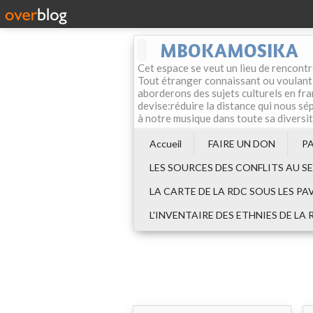
MBOKAMOSIKA
Cet espace se veut un lieu de rencontr
Tout étranger connaissant ou voulant f
aborderons des sujets culturels en fran
devise:réduire la distance qui nous sép
à notre musique dans toute sa diversi
Accueil
FAIRE UN DON
P
LES SOURCES DES CONFLITS AU S
LA CARTE DE LA RDC SOUS LES PA
L'INVENTAIRE DES ETHNIES DE LA 