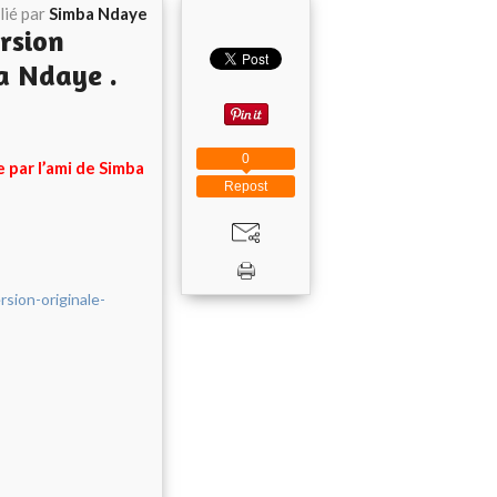
lié par
Simba Ndaye
ersion
a Ndaye .
0
e par l’ami de Simba
Repost
sion-originale-