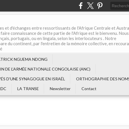
es et d'échanges entre ressortissants de l'Afrique Centrale et Austral
aire connaissance de cette partie de l'Afrique est le bienvenu. Nous
çais, portugais, ou en lingala, selon les interlocuteurs . Notre
are du continent, par l'entretien de la mémoire collective, en recour
té
ATRICK NGUEMA NDONG
EIN DE L‘ARMÉE NATIONALE CONGOLAISE (ANC)
VÉS D'UNE SYNAGOGUE EN ISRAËL
ORTHOGRAPHIE DES NOMS
RDC
LA TRANSE
Newsletter
Contact