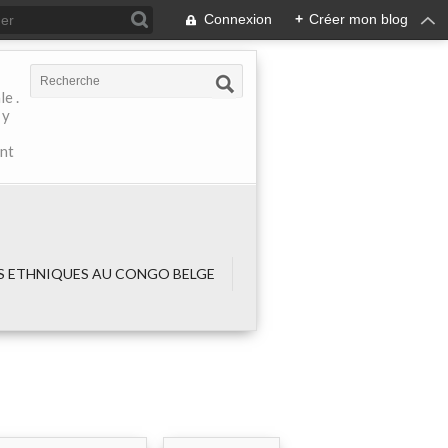
Connexion
+
Créer mon blog
e .
 y
ant
 ETHNIQUES AU CONGO BELGE