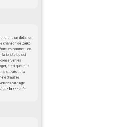
iendrons en détail un
une chanson de Zaïko.
éditeurs comme il en
r. la tendance est
 conserver les
er, ainsi que tous
ens succès de la
heté 3 autres
rons s'il s'agit
sées.<br /> <br />