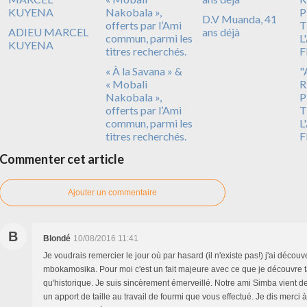
D.V Muanda, 41
ADIEU MARCEL
ans déjà
KUYENA
« À la Savana » &
"
« Mobali
R
Nakobala »,
P
offerts par l’Ami
T
commun, parmi les
L
titres recherchés.
F
Commenter cet article
Ajouter un commentaire
B
Blondé
10/08/2016 11:41
Je voudrais remercier le jour où par hasard (il n'existe pas!) j'ai découve
mbokamosika. Pour moi c'est un fait majeure avec ce que je découvre t
qu'historique. Je suis sincèrement émerveillé. Notre ami Simba vient de
un apport de taille au travail de fourmi que vous effectué. Je dis merci à