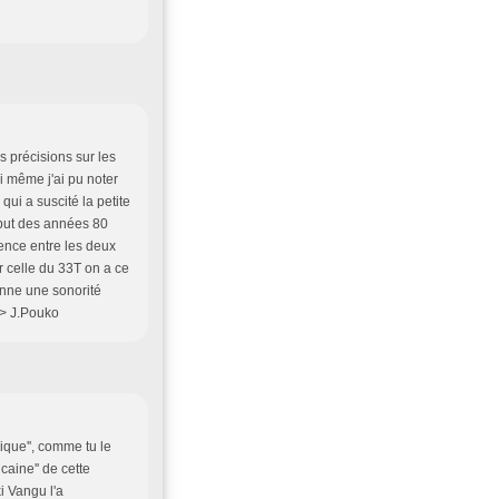
s précisions sur les
 même j'ai pu noter
qui a suscité la petite
ébut des années 80
ence entre les deux
r celle du 33T on a ce
onne une sonorité
/> J.Pouko
mique'', comme tu le
caine'' de cette
i Vangu l'a