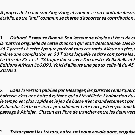
A propos de la chanson Zing-Zong et comme à son habitude déso
établie, notre ‘’ami’’ commun se charge d’apporter sa contribution 
1.
D’abord, il rassure Blondé. Son lecteur de vinyle est hors de cau
la matrice originelle de cette chanson qui était défectueuse. Dès lo
45 T pressés à cette époque portent tous ces ratés. Mieux ou pire,
même une compilation en 33 T dans laquelle ce titre comporte le
Le titre du 33 T est ''l’Afrique danse avec l’orchestre Bella Bella et 
Editions African 360.093. Voici d’ailleurs une photo, celle-là du 45 
ZONG 1.
2.
Dans la version publiée par Messager, les puristes remarquero
batterie, c’est une boîte à rythme qui a été utilisée. L’animation du
le tempo est plus rapide et le jeu de basse n’est manifestement pas
Kahamba. Cette version a probablement été enregistrée par Soki V
passage à Abidjan. Chacun est libre de trancher entre les deux ver
3.
Trésor parmi les trésors, notre ami nous envoie donc, en guis