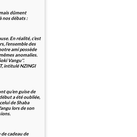
rmais dûment
à nos débats :
se. En réalité, c’est
rs, l’ensemble des
 notre ami possède
s mêmes anomalies.
Soki Vangu''.
T, intitulé NZINGI
nt qu’en guise de
 début a été oubliée,
 celui de Shaba
angu lors de son
sions.
e de cadeau de