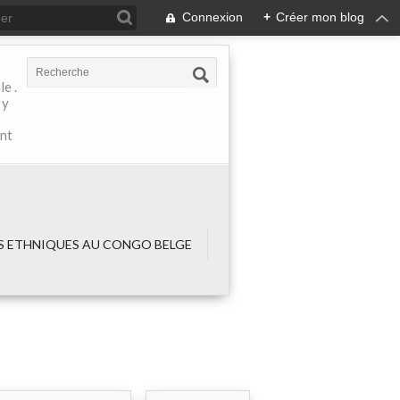
Connexion
+
Créer mon blog
e .
 y
ant
 ETHNIQUES AU CONGO BELGE