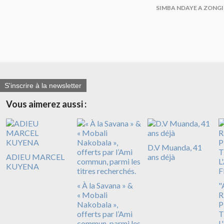
SIMBA NDAYE A ZONG
S'inscrire à la newsletter
Vous aimerez aussi :
D.V Muanda, 41
ADIEU MARCEL
ans déjà
KUYENA
« À la Savana » &
"
« Mobali
R
Nakobala »,
P
offerts par l’Ami
T
commun, parmi les
L