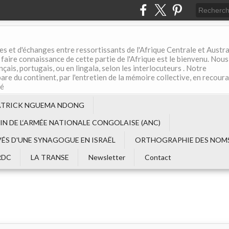
es et d'échanges entre ressortissants de l'Afrique Centrale et Austral
aire connaissance de cette partie de l'Afrique est le bienvenu. Nous
çais, portugais, ou en lingala, selon les interlocuteurs . Notre
are du continent, par l'entretien de la mémoire collective, en recour
té
ATRICK NGUEMA NDONG
EIN DE L‘ARMÉE NATIONALE CONGOLAISE (ANC)
VÉS D'UNE SYNAGOGUE EN ISRAËL
ORTHOGRAPHIE DES NOMS
RDC
LA TRANSE
Newsletter
Contact