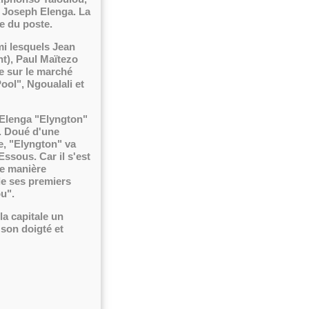
t Joseph Elenga. La
re du poste.
i lesquels Jean
t), Paul Maïtezo
e sur le marché
ol", Ngoualali et
 Elenga "Elyngton"
. Doué d'une
e, "Elyngton" va
ssous. Car il s'est
ne manière
de ses premiers
u".
a capitale un
 son doigté et