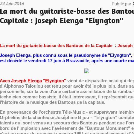
24 Juin 2016
Publié par
La mort du guitariste-basse des Banto
Capitale : Joseph Elenga "Elyngton"
La mort du guitariste-basse des Bantous de la Capitale : Joseph
Joseph Elenga, plus connu sous le pseudonyme de "Elyngton", b
est décédé le vendredi 17 juin à Brazzaville, après une courte ma
Avec Joseph Elenga "Elyngton"
vient de disparaitre celui qui de
d'Alphonso Taloulou est tenu pour avoir été le plus loin, dans sa
personnelle, sur la voie d'une certaine assimilation de la rumba.
technicien comme bassiste, il était intéressant, il représentait 
l'histoire de la musique des Bantous de la capitale.
En provenance de l'orchestre Télé-Music - et auparavant membr
Orphelins de la chanteuse Joséphine Bijou - "Elyngton" compte
talents qui sont venus au secours des Bantous pendant que l'orc
bord de l'implosion avec l'avènement de "Bantous Monument" en
c'est au cours du premier trimestre 1991 et en remplacement d'