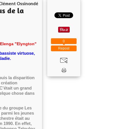
Clément Ossinondé
us de la
0
 Elenga "Elyngton"
Repost
assiste virtuose,
ladie.
puis la disparition
 création
 C'était un grand
quelque chose dans
e du groupe Les
 parmi les jeunes
hestre était au
 1990. En effet,
Alphonso Taloulou,