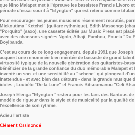
que Nino Malapet met à l'épreuve les bassistes Francis Livoro e
période d'essai sourit à "Elyngton" qui est retenu comme titulai
Pour encourager les jeunes musiciens récemment recrutés, parm
Miekoutima "Ketchel" (guitare rythmique), Edith Massengo (chan
"Porquito" (saxo), une cassette éditée par Music Press est placé
avec des chansons signées Ngolo, Alhaji, Pambou, Pouela "Du Po
Boyibanda.
C'est au cours de ce long engagement, depuis 1991 que Joseph
acquiert une renommée bien méritée de bassiste de grand talent
virtuosité typique de la nouvelle génération des guitaristes-bass
bénéficier de la grande confiance du duo mémorable Malapet et E
inventé un son et une sensibilité au "sebene" qui plongeait d'u
inattendue - et avec bien des détours - dans la grande musique 
idoles ; Loubélo "De la Lune" et Francis Bitsoumanou "Celi Btso
Joseph Elenga "Elyngton "restera pour les fans des Bantous de l
modèle de rigueur dans le style et de musicalité par la qualité de
l'excellence de son rythme.
Adieu l'artiste
Clément Ossinondé