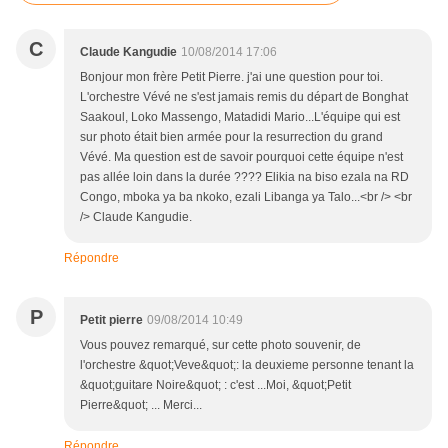
C
Claude Kangudie
10/08/2014 17:06
Bonjour mon frère Petit Pierre. j'ai une question pour toi.
L'orchestre Vévé ne s'est jamais remis du départ de Bonghat
Saakoul, Loko Massengo, Matadidi Mario...L'équipe qui est
sur photo était bien armée pour la resurrection du grand
Vévé. Ma question est de savoir pourquoi cette équipe n'est
pas allée loin dans la durée ???? Elikia na biso ezala na RD
Congo, mboka ya ba nkoko, ezali Libanga ya Talo...<br /> <br
/> Claude Kangudie.
Répondre
P
Petit pierre
09/08/2014 10:49
Vous pouvez remarqué, sur cette photo souvenir, de
l'orchestre &quot;Veve&quot;: la deuxieme personne tenant la
&quot;guitare Noire&quot; : c'est ...Moi, &quot;Petit
Pierre&quot; ... Merci...
Répondre