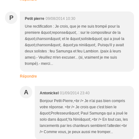
P
Petit pierre
09/08/2014 10:30
Une rectification : Je crois, que je me suis trompé pour la
premiere &quot;reponse&quot;. : sur le compositeur de la
&quot;chanson&quot; et le &quot;soliste&quot; qui a joué la
&quot;chanson&quot;. &quot;ya nini&quot;. Puisqu'il y avait
deux solistes : feu Samunga et feu Lambion. (paix à leurs
ames).- Veuillez m'en excuser... (si, vraiment je me suis
trompé).- merci...
Répondre
A
Antonickel
01/09/2014 23:40
Bonjour Petit-Pierre,<br /> Je n'ai pas bien compris
votre réponse. <br /> Je crois que c'est bien le
&quot;Professeur&quot; Paul Samunga qui a joué le
solo dans &quot;Ya Nini&quot;.<br /> En tout cas, les
lancements par les chanteurs semblent l'attester.<br
/> Comme vous, je peux aussi me tromper...