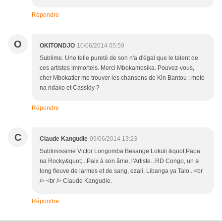
Répondre
O
OKITONDJO
10/06/2014 05:59
Sublime. Une telle pureté de son n'a d'égal que le talent de
ces artistes immortels. Merci Mbokamosika. Pouvez-vous,
cher Mbokatier me trouver les chansons de Kin Bantou : moto
na ndako et Cassidy ?
Répondre
C
Claude Kangudie
09/06/2014 13:23
Sublimissime Victor Longomba Besange Lokuli &quot;Papa
na Rocky&quot;...Paix à son âme, l'Artiste...RD Congo, un si
long fleuve de larmes et de sang, ezali, Libanga ya Talo...<br
/> <br /> Claude Kangudie.
Répondre