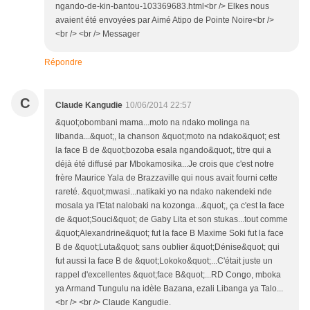
ngando-de-kin-bantou-103369683.html<br /> Elkes nous
avaient été envoyées par Aimé Atipo de Pointe Noire<br />
<br /> <br /> Messager
Répondre
C
Claude Kangudie
10/06/2014 22:57
&quot;obombani mama...moto na ndako molinga na
libanda...&quot;, la chanson &quot;moto na ndako&quot; est
la face B de &quot;bozoba esala ngando&quot;, titre qui a
déjà été diffusé par Mbokamosika...Je crois que c'est notre
frère Maurice Yala de Brazzaville qui nous avait fourni cette
rareté. &quot;mwasi...natikaki yo na ndako nakendeki nde
mosala ya l'Etat nalobaki na kozonga...&quot;, ça c'est la face
de &quot;Souci&quot; de Gaby Lita et son stukas...tout comme
&quot;Alexandrine&quot; fut la face B Maxime Soki fut la face
B de &quot;Luta&quot; sans oublier &quot;Dénise&quot; qui
fut aussi la face B de &quot;Lokoko&quot;...C'était juste un
rappel d'excellentes &quot;face B&quot;...RD Congo, mboka
ya Armand Tungulu na idèle Bazana, ezali Libanga ya Talo...
<br /> <br /> Claude Kangudie.