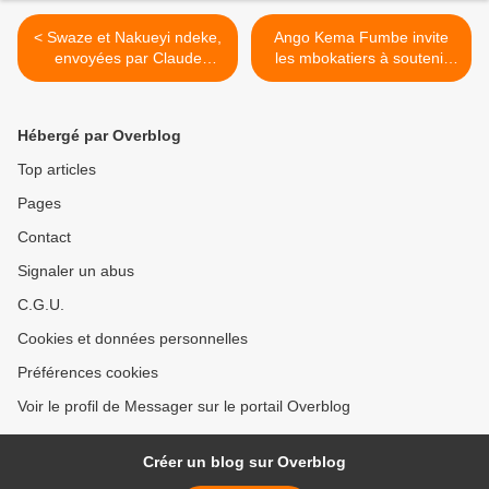
< Swaze et Nakueyi ndeke,
Ango Kema Fumbe invite
envoyées par Claude
les mbokatiers à soutenir
Kangudie pour consoler les
financièrement le site >
mbokatiers
Hébergé par Overblog
Top articles
Pages
Contact
Signaler un abus
C.G.U.
Cookies et données personnelles
Préférences cookies
Voir le profil de Messager sur le portail Overblog
Créer un blog sur Overblog