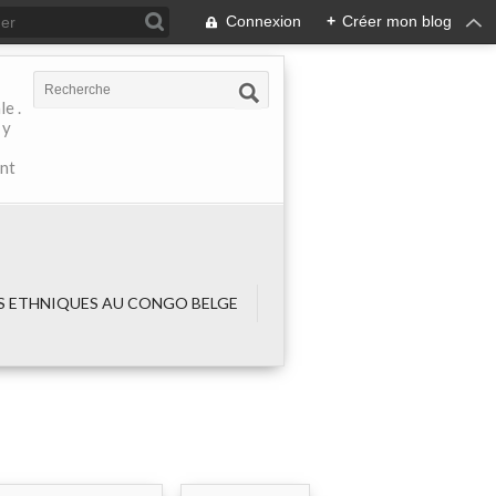
Connexion
+
Créer mon blog
e .
 y
ant
 ETHNIQUES AU CONGO BELGE