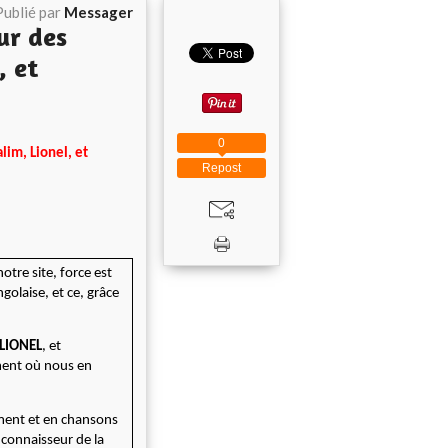
Publié par
Messager
ur des
, et
0
lim, Lionel, et
Repost
otre site, force est
golaise, et ce, grâce
LIONEL
, et
ment où nous en
ement et en chansons
 connaisseur de la