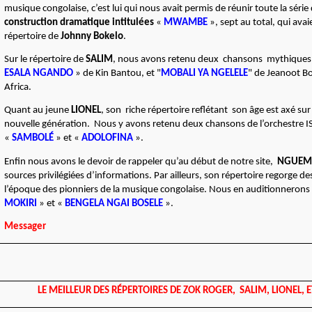
musique congolaise, c’est lui qui nous avait permis de réunir toute la série
construction dramatique intitulées
«
MWAMBE
», sept au total, qui avai
répertoire de
Johnny Bokelo
.
Sur le répertoire de
SALIM
, nous avons retenu deux chansons mythiques, 
ESALA NGANDO
» de Kin Bantou, et "
MOBALI YA NGELELE
" de Jeanoot B
Africa.
Quant au jeune
LIONEL
, son riche répertoire reflétant son âge est axé sur 
nouvelle génération. Nous y avons retenu deux chansons de l’orchestre ISIF
«
SAMBOLÉ
» et «
ADOLOFINA
».
Enfin nous avons le devoir de rappeler qu’au début de notre site,
NGUEM
sources privilégiées d’informations. Par ailleurs, son répertoire regorge d
l’époque des pionniers de la musique congolaise. Nous en auditionnerons
MOKIRI
» et «
BENGELA NGAI BOSELE
».
Messager
LE MEILLEUR DES RÉPERTOIRES DE ZOK ROGER, SALIM, LIONEL,