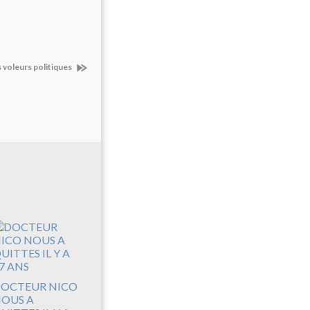
s voleurs politiques
OCTEUR NICO
OUS A