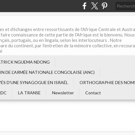
es et d'échanges entre ressortissants de l'Afrique Centrale et Austral
aire connaissance de cette partie de l'Afrique est le bienvenu. Nous
çais, portugais, ou en lingala, selon les interlocuteurs . Notre
are du continent, par l'entretien de la mémoire collective, en recour
té
ATRICK NGUEMA NDONG
EIN DE L‘ARMÉE NATIONALE CONGOLAISE (ANC)
VÉS D'UNE SYNAGOGUE EN ISRAËL
ORTHOGRAPHIE DES NOMS
RDC
LA TRANSE
Newsletter
Contact