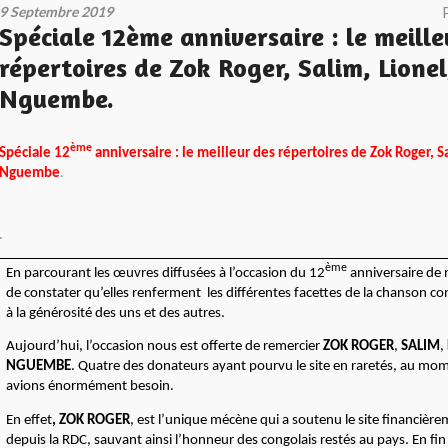
9 Septembre 2019
Spéciale 12ème anniversaire : le meille
répertoires de Zok Roger, Salim, Lionel
Nguembe.
ème
Spéciale 12
anniversaire : le meilleur des répertoires de Zok Roger, Sa
Nguembe
.
.
ème
En parcourant les œuvres diffusées à l’occasion du 12
anniversaire de n
de constater qu’elles renferment les différentes facettes de la chanson con
à la générosité des uns et des autres.
Aujourd’hui, l’occasion nous est offerte de remercier
ZOK ROGER
,
SALIM
,
NGUEMBE
. Quatre des donateurs ayant pourvu le site en raretés, au mo
avions énormément besoin.
En effet
, ZOK ROGER
, est l’unique mécène qui a soutenu le site financièr
depuis la RDC, sauvant ainsi l’honneur des congolais restés au pays. En fin