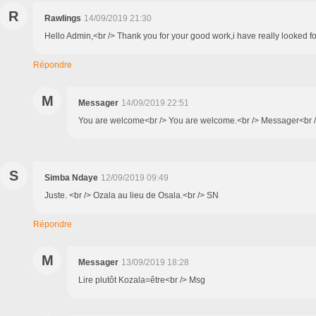
R
Rawlings
14/09/2019 21:30
Hello Admin,<br /> Thank you for your good work,i have really looked
Répondre
M
Messager
14/09/2019 22:51
You are welcome<br /> You are welcome.<br /> Messager<br /
S
Simba Ndaye
12/09/2019 09:49
Juste. <br /> Ozala au lieu de Osala.<br /> SN
Répondre
M
Messager
13/09/2019 18:28
Lire plutôt Kozala=être<br /> Msg