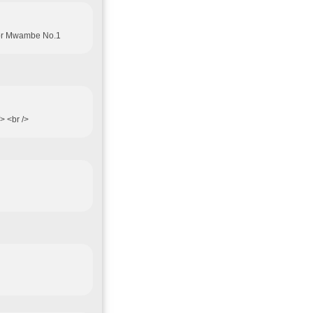
 for Mwambe No.1
> <br />