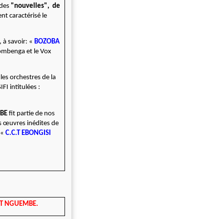
 des
"nouvelles", de
ent caractérisé le
à savoir: «
BOZOBA
ombenga et le Vox
les orchestres de la
I intitulées :
BE
fit partie de nos
es œuvres inédites de
 «
C.C.T EBONGISI
 ET NGUEMBE.