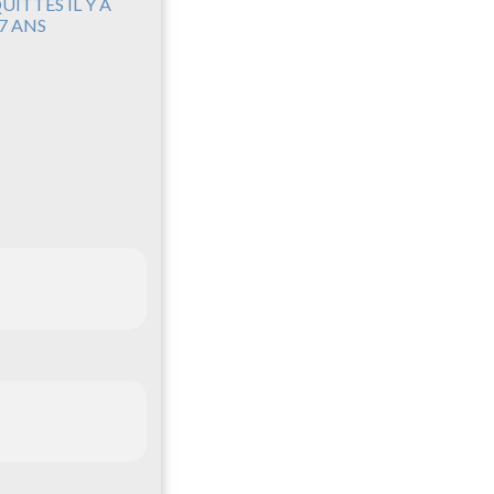
UITTES IL Y A
7 ANS