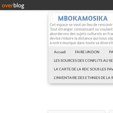
MBOKAMOSIKA
Cet espace se veut un lieu de rencontr
Tout étranger connaissant ou voulant f
aborderons des sujets culturels en fran
devise:réduire la distance qui nous sép
à notre musique dans toute sa diversi
Accueil
FAIRE UN DON
P
LES SOURCES DES CONFLITS AU S
LA CARTE DE LA RDC SOUS LES PA
L'INVENTAIRE DES ETHNIES DE LA 