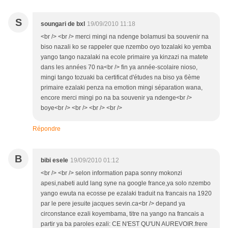
S
soungari de bxl
19/09/2010 11:18
<br /> <br /> merci mingi na ndenge bolamusi ba souvenir na
biso nazali ko se rappeler que nzembo oyo tozalaki ko yemba
yango tango nazalaki na ecole primaire ya kinzazi na matete
dans les années 70 na<br /> fin ya année-scolaire nioso,
mingi tango tozuaki ba certificat d'études na biso ya 6ème
primaire ezalaki penza na emotion mingi séparation wana,
encore merci mingi po na ba souvenir ya ndenge<br />
boye<br /> <br /> <br /> <br />
Répondre
B
bibi esele
19/09/2010 01:12
<br /> <br /> selon information papa sonny mokonzi
apesi,nabeti auld lang syne na google france,ya solo nzembo
yango ewuta na ecosse pe ezalaki traduit na francais na 1920
par le pere jesuite jacques sevin.ca<br /> depand ya
circonstance ezali koyembama, titre na yango na francais a
partir ya ba paroles ezali: CE N'EST QU'UN AUREVOIR.frere