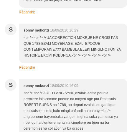
eza nzembo ya ba paya.<br /> <br /> <br /> <br />
Répondre
S
sonny mokonzi
18/09/2010 16:29
<br /> <br /> MUA CORRECTION MOKE,JE NE CROIS PAS
QUE 1788 EZALI MOYEN AGE. EZALI EPOQUE
CONTEMPORAINE??? BA MBULA ELEKI MINGI,NOTION YA
HISTOIRE EKOMI KOBUNGA.<br /> <br /> <br /> <br />
Répondre
S
sonny mokonzi
18/09/2010 16:09
<br /> <br /> AULD LANG SYNE,ezalaki ecrite pour la
premiere fois comme poeme na moyen age par l'ecossais
ROBERT BURNS na 1788, au depart ezalaki en gaelique
ecossaise je crois,bato mingi bafandi na ba pays<br />
anglophone bayembaka yango mingi na suka ya messe ya
noel ou na b'enterrements na cimetiere ou bien na ba
ceremonies ya collation ya ba grades