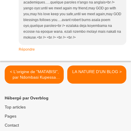
academiques......quelque paroles n'ango na anglais<br />
yango oyo:until we meet again my friend,may GOD go with
you,may his love keep you safe,until we meet again,may GOD
blessings follows you.....avant robert burns asala poem
oyo,quelque paroles<br /> ezalaka deja koyembama na
ecosse na epoque wana. ezali nzembo molayi mais nakati na
mokuse.<br /> <br /> <br /> <br />
Répondre
< L'origine de "MATABISI",
LA NATURE D'UN BLOG >
par Ndombasi Kupessa
Ngombo
Hébergé par Overblog
Top articles
Pages
Contact