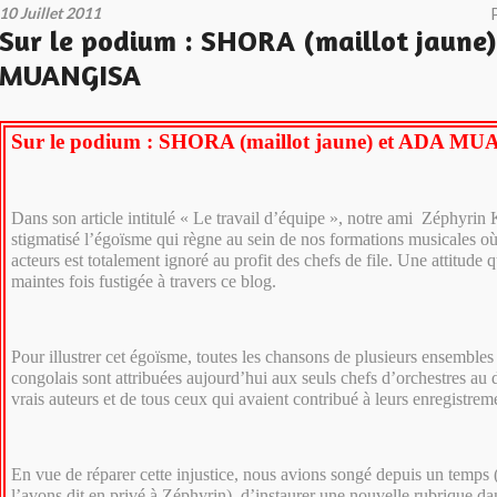
10 Juillet 2011
Sur le podium : SHORA (maillot jaune
MUANGISA
Sur le podium : SHORA (maillot jaune) et ADA M
Dans son article intitulé « Le travail d’équipe », notre ami Zéphyri
stigmatisé l’égoïsme qui règne au sein de nos formations musicales où 
acteurs est totalement ignoré au profit des chefs de file. Une attitude
maintes fois fustigée à travers ce blog.
Pour illustrer cet égoïsme, toutes les chansons de plusieurs ensemble
congolais sont attribuées aujourd’hui aux seuls chefs d’orchestres au 
vrais auteurs et de tous ceux qui avaient contribué à leurs enregistrem
En vue de réparer cette injustice, nous avions songé depuis un temp
l’avons dit en privé à Zéphyrin), d’instaurer une nouvelle rubrique da