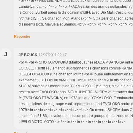
<br /> <br /> Plus tard, ADA a participé aux enregistrements du group
Langa-Langa. <br /> <br /> <br /> ADA est un des grands guitaristes r
le Congo. Surtout après la dislocation d'ISIFI, avec Djo Mali, c'est lui qu
rythme d'ISIFI. Sa chanson Moni Atanga<br /> fut la 1ère chanson après
dissidents Bozi, Mavuela et Shungu.<br /> <br /> <br /> <br /> <br /> <br
Répondre
J
JP BOUCK
12/07/2011 02:47
<br /> <br /> SHORA MUKOKO (Maillot Jaune) et ADA MUANGISA ont ete 
LOKOLE. Il suffit seulement d'auditionner des chansons comme KANIA,
DEUX-FOIS-DEUX (une chanson lourde<br /> jouée entierement en RE 
exactement), BELOBI ou AMAZONE.<br /> <br /> <br /> A la dislocation
SHORA suivant les meneurs de YOKA LOKOLE (Shungu, Mavuela et Bo
restera avec EVOLOKO dans ISIFI MUNYERE. SHORA va retrouver da
/> (EVOLOKO ET WA GINA) en 1978 lorsque YOKA LOKOLE embauc
Les musiciens de ce groupe vont s'eparpiller quand EVOLOKO rentre 
1979.<br /> <br /> <br /> <br /> <br /> <br /> On reverra SHORA dans 
les années 81-83, il evoluera dans son propre groupe (de la zone de 
LIFELO MOTO-MOTO.<br /> <br /> <br /> <br /> <br /> <br /> <br />