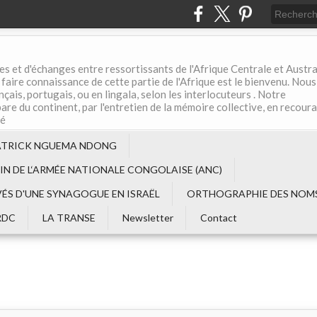
es et d'échanges entre ressortissants de l'Afrique Centrale et Austral
aire connaissance de cette partie de l'Afrique est le bienvenu. Nous
çais, portugais, ou en lingala, selon les interlocuteurs . Notre
are du continent, par l'entretien de la mémoire collective, en recour
té
ATRICK NGUEMA NDONG
EIN DE L‘ARMÉE NATIONALE CONGOLAISE (ANC)
VÉS D'UNE SYNAGOGUE EN ISRAËL
ORTHOGRAPHIE DES NOMS
RDC
LA TRANSE
Newsletter
Contact