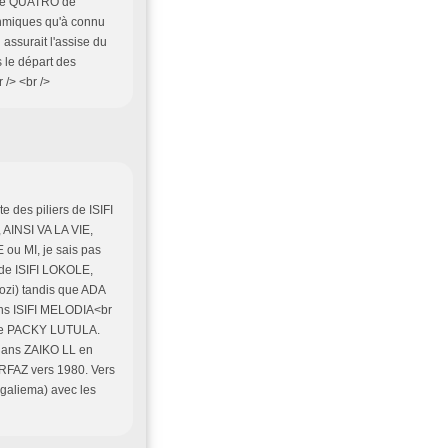
e le QUATRO de
ythmiques qu'à connu
i assurait l'assise du
 le départ des
 /> <br />
des piliers de ISIFI
 AINSI VA LA VIE,
ou MI, je sais pas
 de ISIFI LOKOLE,
zi) tandis que ADA
ns ISIFI MELODIA<br
he PACKY LUTULA.
dans ZAIKO LL en
ORFAZ vers 1980. Vers
Ngaliema) avec les