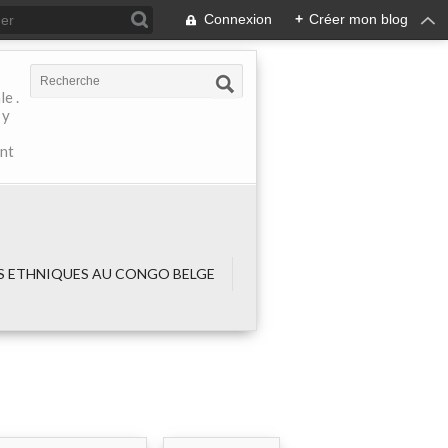
Connexion
+
Créer mon blog
e .
 y
ant
 ETHNIQUES AU CONGO BELGE