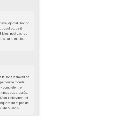
himpaka, djomali, bongo
 popolipo, petit
kilos, petit cachet,
 gens car la musique
 faisons la travail de
per tout le monde.
/> complétent, en
sommes pas pressés.
 Ada ) interviennent.
anquera<br /> pas de
> <br /> <br />