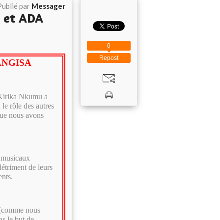
Publié par
Messager
) et ADA
0
Repost
UANGISA
n Kirika Nkumu a
le rôle des autres
 que nous avons
s musicaux
détriment de leurs
ents.
s (comme nous
ns le but de