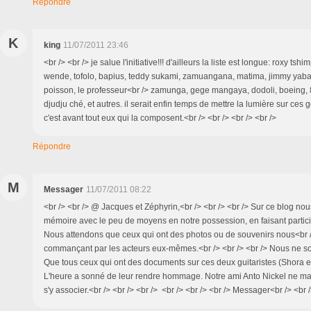
Répondre
K
king
11/07/2011 23:46
<br /> <br /> je salue l'initiative!!! d'ailleurs la liste est longue: roxy ts
wende, tofolo, bapius, teddy sukami, zamuangana, matima, jimmy yaba,
poisson, le professeur<br /> zamunga, gege mangaya, dodoli, boeing, 8 
djudju ché, et autres. il serait enfin temps de mettre la lumière sur ces
c'est avant tout eux qui la composent.<br /> <br /> <br /> <br />
Répondre
M
Messager
11/07/2011 08:22
<br /> <br /> @ Jacques et Zéphyrin,<br /> <br /> <br /> Sur ce blog nous
mémoire avec le peu de moyens en notre possession, en faisant partici
Nous attendons que ceux qui ont des photos ou de souvenirs nous<br 
commançant par les acteurs eux-mêmes.<br /> <br /> <br /> Nous ne 
Que tous ceux qui ont des documents sur ces deux guitaristes (Shora et
L'heure a sonné de leur rendre hommage. Notre ami Anto Nickel ne m
s'y associer.<br /> <br /> <br /> <br /> <br /> <br /> Messager<br /> <br /