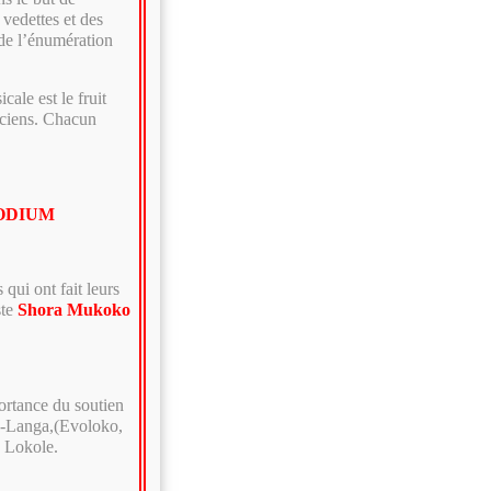
 vedettes et des
 de l’énumération
ale est le fruit
siciens. Chacun
PODIUM
qui ont fait leurs
ste
Shora Mukoko
ortance du soutien
ga-Langa,(Evoloko,
a Lokole.