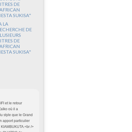
A LA
ECHERCHE DE
LUSIEURS
ITRES DE
'AFRICAN
IESTA SUKISA"
FI et le retour
aïko où il a
du style que le Grand
 apport particulier
e KIAMBUKUTA.<br />