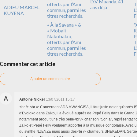
D.V Muanda, 41
ADIEU MARCEL
ans déjà
KUYENA
« À la Savana » &
"
« Mobali
R
Nakobala »,
P
offerts par l’Ami
T
commun, parmi les
L
titres recherchés.
F
Commenter cet article
Ajouter un commentaire
A
Antoine Nickel
13/07/2011 15:17
<br /> <br /> Concernant ADA MWANGISA, il faut juste noter qu'après ISI
d'Evoloko dans Zaïko, il a évolué auprès de Pépé Felly dans le Grand Z
notamment produit une très belle<br /> chanson "Sonia", représentatif 
Zaïko et Pépé Felly voulaient apporter à la musique congolaise. Avec un
du synthé NZENZE mais aussi des<br /> chanteurs SHEKEDAN, Serg