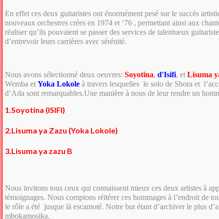
En effet ces deux guitaristes ont énormément pesé sur le succès artist
nouveaux orchestres crées en 1974 et ‘76 , permettant ainsi aux chant
réaliser qu’ils pouvaient se passer des services de talentueux guitarist
d’entrevoir leurs carrières avec sérénité.
Nous avons sélectionné deux oeuvres:
Soyotina
,
d'Isifi
, et
Lisuma y
Wemba et
Yoka Lokole
à travers lesquelles le solo de Shora et l’
d’Ada sont remarquables.Une manière à nous de leur rendre un hom
1.Soyotina (ISIFI)
2.Lisuma ya Zazu (Yoka Lokole)
3.Lisuma ya zazu B
Nous invitons tous ceux qui connaissent mieux ces deux artistes à app
témoignages. Nous comptons réitérer ces hommages à l’endroit de tous
le rôle a été jusque là escamoté. Notre but étant d’archiver le plus d’ar
mbokamosika.