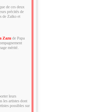
ique de ces deux
eurs précités de
es de Zaïko et
a Zazu
de Papa
accompagnement
mage mérité.
orter leurs
 les artistes dont
tistes possibles sur