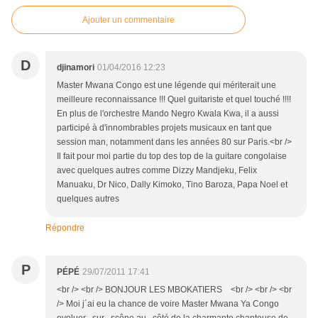
Ajouter un commentaire
D
djinamori
01/04/2016 12:23
Master Mwana Congo est une légende qui mériterait une
meilleure reconnaissance !!! Quel guitariste et quel touché !!!!
En plus de l'orchestre Mando Negro Kwala Kwa, il a aussi
participé à d'innombrables projets musicaux en tant que
session man, notamment dans les années 80 sur Paris.<br />
Il fait pour moi partie du top des top de la guitare congolaise
avec quelques autres comme Dizzy Mandjeku, Felix
Manuaku, Dr Nico, Dally Kimoko, Tino Baroza, Papa Noel et
quelques autres
Répondre
P
PÉPÉ
29/07/2011 17:41
<br /> <br /> BONJOUR LES MBOKATIERS <br /> <br /> <br
/> Moi j´ai eu la chance de voire Master Mwana Ya Congo
evoluer sur scêne au côté de la charmante chanteuse de