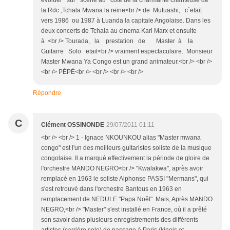
la Rdc ,Tchala Mwana la reine<br /> de Mutuashi, c´etait
vers 1986 ou 1987 à Luanda la capitale Angolaise. Dans les
deux concerts de Tchala au cinema Karl Marx et ensuite
à <br /> Tourada, la prestation de Master à la
Guitarre Solo etait<br /> vraiment espectaculaire. Monsieur
Master Mwana Ya Congo est un grand animateur.<br /> <br />
<br /> PÉPÉ<br /> <br /> <br /> <br />
Répondre
C
Clément OSSINONDE
29/07/2011 01:11
<br /> <br /> 1 - Ignace NKOUNKOU alias "Master mwana
congo" est l'un des meilleurs guitaristes soliste de la musique
congolaise. Il a marqué effectivement la période de gloire de
l'orchestre MANDO NEGRO<br /> "Kwalakwa", après avoir
remplacé en 1963 le soliste Alphonse PASSI "Mermans", qui
s'est retrouvé dans l'orchestre Bantous en 1963 en
remplacement de NEDULE "Papa Noêl". Mais, Après MANDO
NEGRO,<br /> "Master" s'est installé en France, où il a prêté
son savoir dans plusieurs enregistrements des différents
artistes (carrière solo) de passage à Paris (kinois et