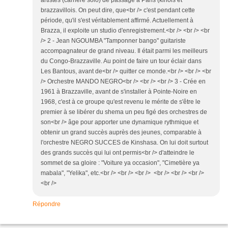
brazzavillois. On peut dire, que<br /> c'est pendant cette
période, qu'il s'est véritablement affirmé. Actuellement à
Brazza, il exploite un studio d'enregistrement.<br /> <br /> <br
/> 2 - Jean NGOUMBA "Tamponner bango" guitariste
accompagnateur de grand niveau. Il était parmi les meilleurs
du Congo-Brazzaville. Au point de faire un tour éclair dans
Les Bantous, avant de<br /> quitter ce monde.<br /> <br /> <br
/> Orchestre MANDO NEGRO<br /> <br /> <br /> 3 - Crée en
1961 à Brazzaville, avant de s'installer à Pointe-Noire en
1968, c'est à ce groupe qu'est revenu le mérite de s'être le
premier à se libérer du shema un peu figé des orchestres de
son<br /> âge pour apporter une dynamique rythmique et
obtenir un grand succès auprès des jeunes, comparable à
l'orchestre NEGRO SUCCES de Kinshasa. On lui doit surtout
des grands succès qui lui ont permis<br /> d'atteindre le
sommet de sa gloire : "Voiture ya occasion", "Cimetière ya
mabala", "Yelika", etc.<br /> <br /> <br /> <br /> <br /> <br />
<br />
Répondre