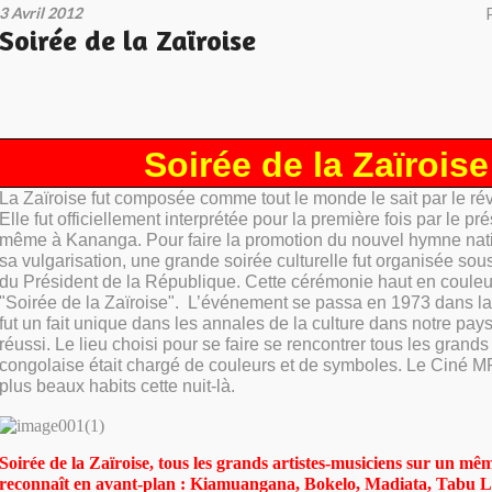
3 Avril 2012
Soirée de la Zaïroise
Soirée de la Zaïroise
La Zaïroise fut composée comme tout le monde le sait par le r
Elle fut officiellement interprétée pour la première fois par le pr
même à Kananga. Pour faire la promotion du nouvel hymne nati
sa vulgarisation, une grande soirée culturelle fut organisée sou
du Président de la République. Cette cérémonie haut en couleur
"Soirée de la Zaïroise". L’événement se passa en 1973 dans la 
fut un fait unique dans les annales de la culture dans notre pays.
réussi. Le lieu choisi pour se faire se rencontrer tous les grand
congolaise était chargé de couleurs et de symboles. Le Ciné M
plus beaux habits cette nuit-là.
Soirée de la Zaïroise, tous les grands artistes-musiciens sur un m
reconnaît en avant-plan : Kiamuangana, Bokelo, Madiata, Tabu 