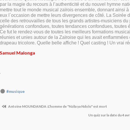
par la magie du recours à l’authenticité et du nouvel hymne nati
mettre tout le monde musical zaïrois ensemble, donnant ainsi à 
eux l´occasion de mettre leurs divergences de côté. La Soirée de
celle des retrouvailles de tous les grands artistes-musiciens du
générations confondues, toutes tendances confondues, toutes 
Ce fut le rendez-vous de toutes les meilleurs formations music
réunies et unies autour de la Zaïroise qui les avait enflammées
drapeau tricolore. Quelle belle affiche ! Quel casting ! Un vrai ré
Samuel Malonga
.
#musique
Antoine MOUNDANDA :L'homme de "Nzila ya Ndolo" est mort
Un quiz sur la date du 4 avr