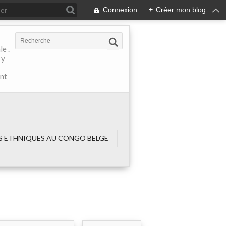
Connexion
+
Créer mon blog
e .
 y
ant
 ETHNIQUES AU CONGO BELGE