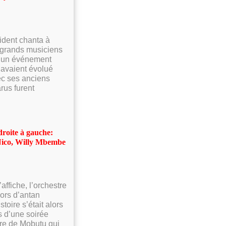
sident chanta à
s grands musiciens
ut un événement
 avaient évolué
ec ses anciens
rus furent
droite à gauche:
Nico, Willy Mbembe
affiche, l’orchestre
nors d’antan
oire s’était alors
s d’une soirée
vre de Mobutu qui