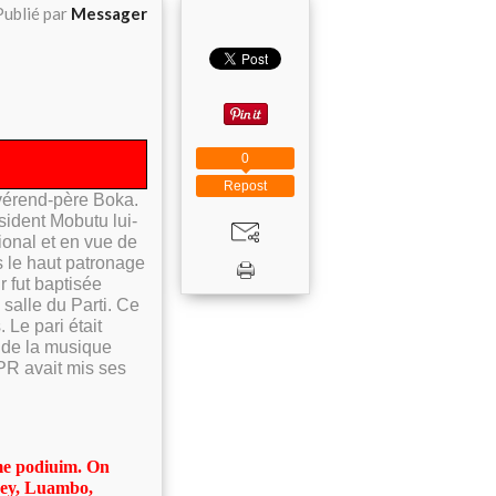
Publié par
Messager
0
Repost
évérend-père Boka.
ésident Mobutu lui-
onal et en vue de
s le haut patronage
 fut baptisée
salle du Parti. Ce
 Le pari était
s de la musique
PR avait mis ses
ême podiuim. On
Ley, Luambo,