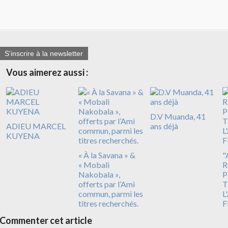
S'inscrire à la newsletter
Vous aimerez aussi :
D.V Muanda, 41
ADIEU MARCEL
ans déjà
KUYENA
« À la Savana » &
"
« Mobali
R
Nakobala »,
P
offerts par l’Ami
T
commun, parmi les
L
titres recherchés.
F
Commenter cet article