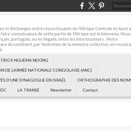
es et d'échanges entre ressortissants de l'Afrique Centrale et Austral
aire connaissance de cette partie de l'Afrique est le bienvenu. Nous
çais, portugais, ou en lingala, selon les interlocuteurs . Notre
are du continent, par l'entretien de la mémoire collective, en recour
té
ATRICK NGUEMA NDONG
EIN DE L‘ARMÉE NATIONALE CONGOLAISE (ANC)
VÉS D'UNE SYNAGOGUE EN ISRAËL
ORTHOGRAPHIE DES NOMS
RDC
LA TRANSE
Newsletter
Contact