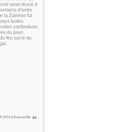
onal avait réussi à
certains d’entre
 la Zaïroise fut
 pays toutes
écoles confondues.
ales du pays
 du feu sacré du
gal.
il 1976 à Brazzaville