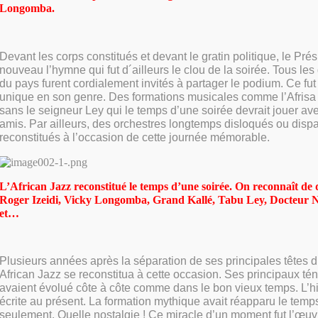
Longomba.
Devant les corps constitués et devant le gratin politique, le Pré
nouveau l’hymne qui fut d´ailleurs le clou de la soirée. Tous le
du pays furent cordialement invités à partager le podium. Ce f
unique en son genre. Des formations musicales comme l’Afrisa
sans le seigneur Ley qui le temps d’une soirée devrait jouer av
amis. Par ailleurs, des orchestres longtemps disloqués ou dispa
reconstitués à l’occasion de cette journée mémorable
.
L’African Jazz reconstitu
é le temps d’une soirée. On reconnaît de 
Roger Izeidi, Vicky Longomba, Grand Kallé, Tabu Ley, Docteur 
et…
Plusieurs années après la séparation de ses principales têtes d’
African Jazz se reconstitua à cette occasion. Ses principaux té
avaient évolué côte à côte comme dans le bon vieux temps. L’hist
écrite au présent. La formation mythique avait réapparu le temp
seulement. Quelle nostalgie ! Ce miracle d’un moment fut l’œu