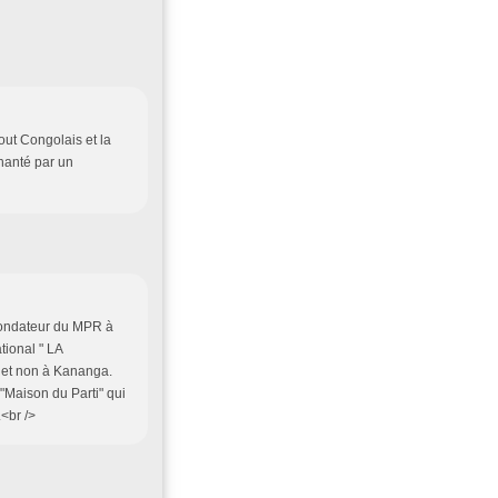
ut Congolais et la
chanté par un
 Fondateur du MPR à
tional " LA
i et non à Kananga.
"Maison du Parti" qui
<br />