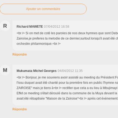
Ajouter un commentaire
R
Richard MAWETE
07/04/2012 16:58
<br /> Si on met de coté les paroles de nos deux hymnes que sont Debo
Zairoise,je preferes la melodie de ce dernier,surtout lorsqu'il avait été 
orchestre philarmonique.<br />
Répondre
M
Mukumata Michel Georges
04/04/2012 11:35
<br /> Bonjour, je me souviens avoir assisté au meeting du Président
l'issu duquel avait été chanté pour la première fois en public l'hymne na
ZAIROISE" mais je tiens à<br /> rectifier que cela a eu lieu à Mbujimay
Effet ce meeting s'était déroulé dans la commune de la Muya devant la 
avait été rébaptisée "Maison de la Zaïroise"<br /> après cet événement.
Répondre