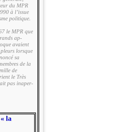
ateur du MPR
1990 à l’issue
isme politique.
1967 le MPR que
grands ap­
poque avaient
pleurs lorsque
ononcé sa
 membres de la
mille de
rient le Très
ait pas inaper­
« la