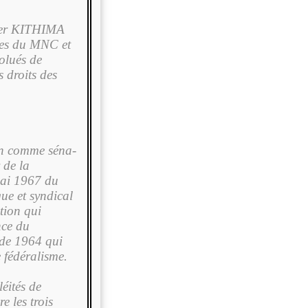
ger KITHIMA
res du MNC et
olués de
s droits des
ion comme séna­
 de la
mai 1967 du
que et syndical
tion qui
nce du
s de 1964 qui
e fédéralisme.
léités de
e les trois