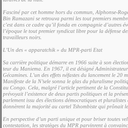
Fasciné par cet homme hors du commun, Alphonse-Ro
Bin Ramazani se retrouva parmi les tout premiers memb
c’est dans ce cadre qu’il fonda en compagnie d’autres év
l’époque le tout premier syndicat libre pour la défense de
travailleurs noirs.
L’Un des « apparatchik » du MPR-parti Etat
Sa carrière politique démarre en 1966 suite à son élect
teur du Maniema. En 1967, il est désigné Administra­teur
Gécamines. L’un des effets néfastes du lancement le 20 
Manifeste de la N’sele son­na le glas du pluralisme politi
au Con­go. Cela, malgré l’article pertinent de la Constitu
prévoyait l’existence de deux partis politiques et la prése
parlement issu des élections démo­cratiques et pluraliste
donnèrent la ma­jorité au cartel Tshombiste qui prônait l
En perspective d’un parti unique et pour briser tou­tes vel
contesta­tion, les stratèges du MPR parvinrent à convaincr