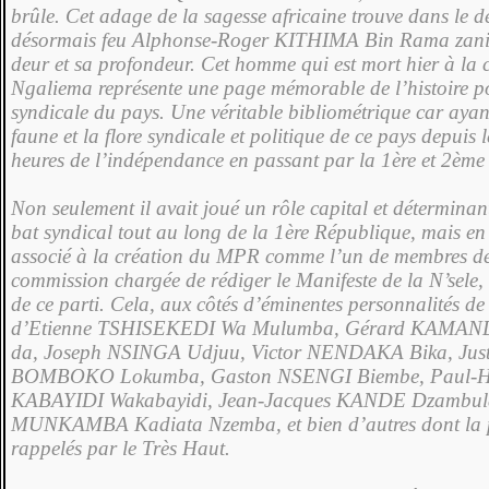
brûle. Cet adage de la sagesse africaine trouve dans le d
désormais feu Alphonse-Roger KITHIMA Bin Rama zani t
deur et sa profondeur. Cet homme qui est mort hier à la 
Ngaliema représente une page mémorable de l’histoire po
syndicale du pays. Une véritable bibliométrique car ayant
faune et la flore syndicale et politi­que de ce pays depuis 
heures de l’indépendance en passant par la 1ère et 2ème
Non seulement il avait joué un rôle capital et dé­termina
bat syndical tout au long de la 1ère Répu­blique, mais en 
associé à la création du MPR comme l’un de membres de
commission chargée de rédiger le Manifeste de la N’sele, 
de ce parti. Cela, aux côtés d’éminentes personnalités de
d’Etienne TSHISEKEDI Wa Mulumba, Gérard KAMA
da, Joseph NSINGA Udjuu, Victor NENDA­KA Bika, Jus
BOMBOKO Lokum­ba, Gaston NSENGI Biembe, Paul-H
KABAYIDI Waka­bayidi, Jean-Jacques KANDE Dzambula
MUNKAMBA Kadiata Nzemba, et bien d’autres dont la p
rappelés par le Très Haut.