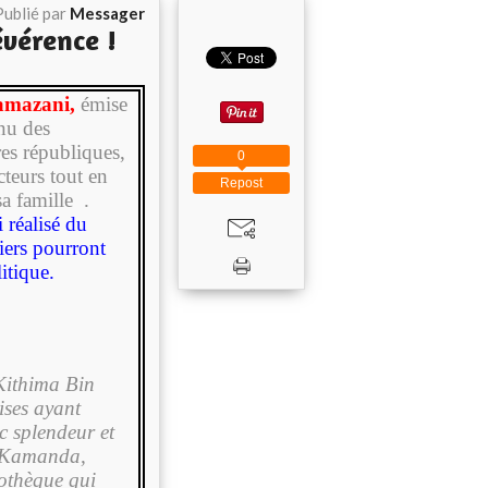
Publié par
Messager
évérence !
amazani,
émise
nu des
res républiques,
0
teurs tout en
Repost
sa famille .
 réalisé du
iers pourront
itique.
Kithima Bin
ises ayant
 splendeur et
a Kamanda,
iothèque qui