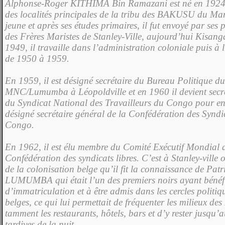
Alphonse-Roger KI­THIMA Bin Ramazani est né en 1924
des localités principales de la tribu des BAKUSU du Ma
jeune et après ses études pri­maires, il fut envoyé par ses 
des Frères Maristes de Stan­ley-Ville, aujourd’hui Kisan­
1949, il travaille dans l’administra­tion coloniale puis à
de 1950 à 1959.
En 1959, il est désigné secrétaire du Bureau Po­litique d
MNC/Lumumba à Léopoldville et en 1960 il devient secrét
du Syndicat National des Travailleurs du Congo pour ens
désigné secrétaire général de la Confédération des Syndi­
Congo.
En 1962, il est élu membre du Comité Exécutif Mondial 
Confédération des syndicats libres. C’est à Stanley-ville o
de la colonisation belge qu’il fit la connaissance de Pat
LUMUMBA qui était l’un des premiers noirs ayant bénéfic
d’immatriculation et à être admis dans les cercles politiq
belges, ce qui lui permet­tait de fréquenter les mi­lieux de
tamment les restaurants, hôtels, bars et d’y rester jusqu’
tardives de la nuit.