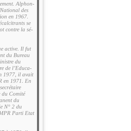
vement. Alphon­
 National des
tion en 1967.
calcitrants se
t contre la sé­
 active. Il fut
ent du Bureau
nistre du
re de l’Educa­
 1977, il avait
PR en 1971. En
e­crétaire
e du Comité
manent du
le N° 2 du
 MPR Parti Etat