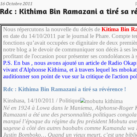
16 Octobre 2011
Rdc : Kithima Bin Ramazani a tiré sa r
Nous répercutons la nouvelle du décès de
Kitima Bin R
en date du 14/10/2011 par le journal le Phare. Compte te
fonctions qu’avait occupées ce dignitaire de deux premiè
notre blog a le devoir de communiquer son décès à ses lec
profitant de l'occasion pour présenter ses condoléances à 
P.S. En bas , nous avons ajouté un article de Radio Okapi
vivant d'Alphonse Kithima, et à travers lequel les mbokat
auditionner son point de vue sur la critique de l'action pol
Rdc : Kithima Bin Ramazani a tiré sa révérence !
Kinshasa, 14/10/2011 / Politique
Né en 1924 à Lowa dans le Maniema, Alphonse-Roger 
Ramazani a été une des personnalités politiques congola
marqué l’époque du régime du feu président Mobutu avec
sagesse à côté des autres baobabs comme Kamanda w
Justin Bomboko…
Quand un vieux meurt, c’est une bibl