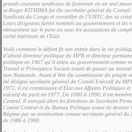
grands courants syn­dicaux de fusionner en un seul mou
se-Roger KITHIMA fut élu secrétaire général du Con­seil
Syndicats du Congo et conseiller de l’UNTC des sa créa
Leurs dirigeants fu­rent nommés au gouver­nement et les ré
retrouvèrent sur le pave ou sous les accusations de complo
curité intérieure de l’Etat.
Voilà comment le défunt fit son entrée dans la vie politique
d’abord directeur politique du MPR et directeur perman
politique en 1967 qu’il entra au gouvernement comme mi
Travail et Prévoyance Sociale avant de passer au ministè
tion Nationale. Avant d’être élu commissaire du peuple en
été désigné secrétaire général du Comité Exécutif du M
1972, il est commissaire d’Etat aux Affaires Politiques et s
exécutif du parti en 1977. De 1080 à 1990, il est membr
Central. Il exerçait alors les fonctions de Secrétai­re Per
Comité Central et du Bureau Politi­que avant de devenir 
Régime par sa nomi­nation comme secrétaire général du
de 1986 à 1990.