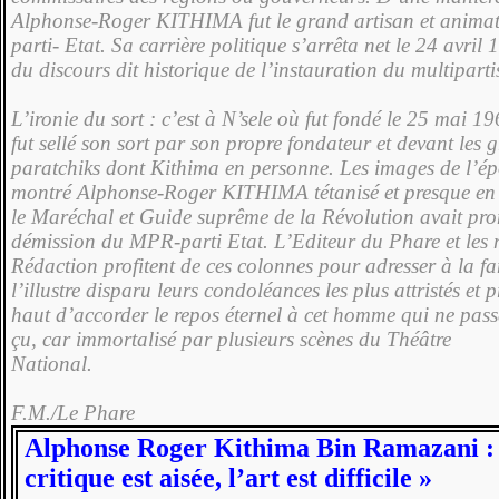
Alphon­se-Roger KITHIMA fut le grand artisan et anim
parti- Etat. Sa car­rière politique s’arrêta net le 24 avril 
du discours dit historique de l’instauration du multi­part
L’ironie du sort : c’est à N’sele où fut fondé le 25 mai 
fut sellé son sort par son propre fondateur et devant les 
paratchiks dont Kithima en personne. Les images de l’é
montré Alphonse-Roger KITHIMA tétanisé et presque en 
le Maréchal et Guide suprême de la Révolution avait pr
démission du MPR-par­ti Etat. L’Editeur du Phare et les
Ré­daction profitent de ces colonnes pour adresser à la fa
l’illustre dis­paru leurs condoléances les plus attristés et p
haut d’accorder le repos éternel à cet homme qui ne pass
çu, car immortalisé par plu­sieurs scènes du Théâtre
National.
F.M./Le Phare
Alphonse Roger Kithima Bin Ramazani : 
critique est aisée, l’art est difficile »