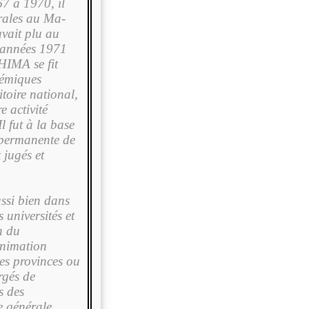
67 à 1970, il
orales au Ma­
avait plu au
s années 1971
HIMA se fit
démiques
itoire national,
e activité
l fut à la base
 permanente de
 jugés et
ussi bien dans
 universités et
in du
animation
les provinces ou
rgés de
s des
 générale,