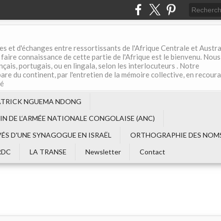
es et d'échanges entre ressortissants de l'Afrique Centrale et Austral
aire connaissance de cette partie de l'Afrique est le bienvenu. Nous
çais, portugais, ou en lingala, selon les interlocuteurs . Notre
are du continent, par l'entretien de la mémoire collective, en recour
té
ATRICK NGUEMA NDONG
EIN DE L‘ARMÉE NATIONALE CONGOLAISE (ANC)
VÉS D'UNE SYNAGOGUE EN ISRAËL
ORTHOGRAPHIE DES NOMS
RDC
LA TRANSE
Newsletter
Contact