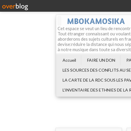
MBOKAMOSIKA
Cet espace se veut un lieu de rencontr
Tout étranger connaissant ou voulant f
aborderons des sujets culturels en fran
devise:réduire la distance qui nous sép
à notre musique dans toute sa diversi
Accueil
FAIRE UN DON
P
LES SOURCES DES CONFLITS AU S
LA CARTE DE LA RDC SOUS LES PA
L'INVENTAIRE DES ETHNIES DE LA 