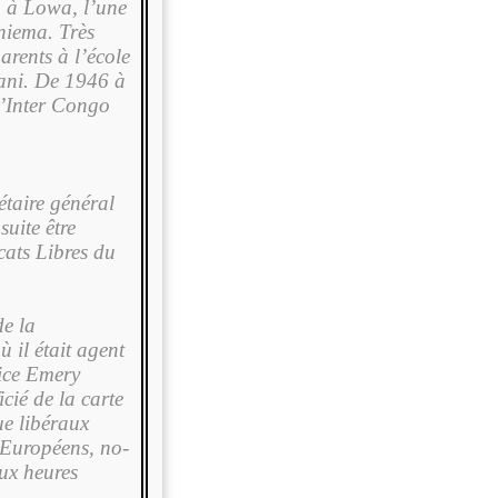
 à Lowa, l’une
niema. Très
parents à l’école
gani. De 1946 à
 l’Inter Congo
u
aire géné­ral
uite être
cats Libres du
de la
ù il était agent
rice Emery
ié de la carte
ue libéraux
s Européens, no­
aux heures