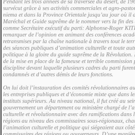
Pendant les trois années de sa tra­versée du désert, de 19
survécut grâce à ses activités commerciales et agro-past
niema et dans la Province Orientale jusqu’au jour où il 
Maréchal et Guide suprême de le nom­mer vers la fin de
comme Secrétaire exécutif du parti: Alphonse-Roger KI­T
remarquer de l’opinion en animant des conférences aca
retransmises par la chaîne nationale à travers tout le terr
des séances publiques d’ani­mation culturelle et toute autr
politique à la gloire du guide suprême de la Révolution. I
de la mise en place de la fameuse et terrible commission
discipline devant laquel­le plusieurs cadres du parti furent
condamnés et d’autres démis de leurs fonctions.
On lui doit l’ins­tauration des comités ré­volutionnaires a
les entreprises publi­ques et d’économie mixte que dans les
instituts supérieurs. Au niveau national, il fut créé au se
gouvernement un département ou minis­tère chargé de l’
culturelle et révolutionnai­re avec des ramifications dans 
ré­gions au niveau des com­missaires sous-régionaux, cha
l’animation culturelle et politique qui siégeaient aux côté
commissaires des régions ou gouverneurs. D’une manière