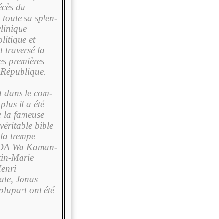
écès du
oute sa splen­
clinique
litique et
 tra­versé la
les premières
 République.
nt dans le com­
plus il a été
 la fameuse
véritable bible
 la trempe
NDA Wa Kaman­
tin-Marie
enri
te, Jonas
lupart ont été