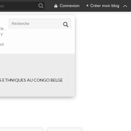
Connexion
+
Créer mon blog
e .
 y
ant
 ETHNIQUES AU CONGO BELGE